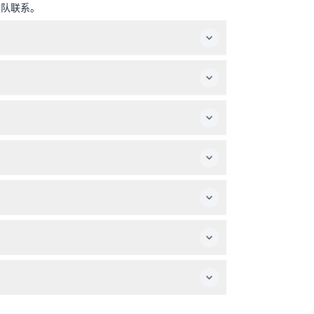
团队联系。
年5月1日起，将每日运营，时间为上午8:30至晚上
凌霄阁428观景台就位于那里。
上的长者凭有效证件可购买长者票。
428观景台门票等选项。