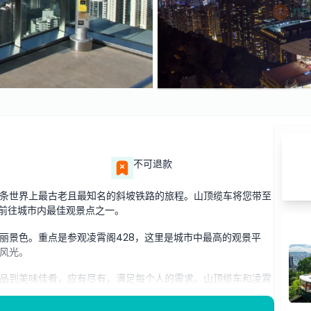
不可退款
条世界上最古老且最知名的斜坡铁路的旅程。山顶缆车将您带至
，前往城市内最佳观景点之一。
丽景色。重点是参观凌霄阁428，这里是城市中最高的观景平
风光。
品到美味佳肴，应有尽有，满足每个人的需求。山顶缆车和凌霄