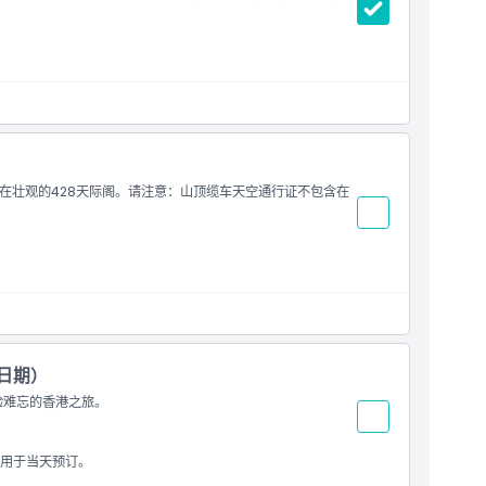
在壮观的428天际阁。请注意：山顶缆车天空通行证不包含在
，且不适用于当天预订。
日期）
验难忘的香港之旅。
用于当天预订。