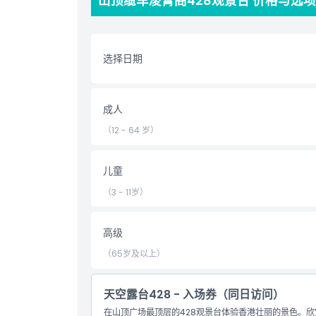
山顶缆车凌霄阁428观景台 价格与选项
亮点
选择日期
包含项
成人
儿童成人政策
（12 - 64 岁）
排除项
儿童
营业时间
（3 - 11岁）
需要了解的事项
高级
（65岁及以上）
位置
天空露台428 - 入场券（同日访问）
如何到达那里
在山顶广场最顶层的428观景台体验香港壮丽的景色。欣