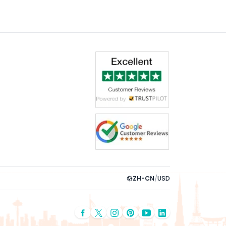
ZH-CN
/
USD