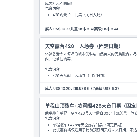
成为难忘的瞬间！
包含内容
如何兑换
428观景台 - 门票（同日入场）
成人:
US$ 10.22
儿童:
US$ 6.41
高级:
US$ 6.41
取消政策
天空露台428 - 入场券（固定日期）
体验香港令人惊叹的城市优雅与自然美景的完美融合，尽
内，需单独购买。
包含内容
428天际阁 - 入场券（固定日期）
山顶缆车天空通行证不包含在内，需单独购买。
此优惠价格仅适用于提前预订明日或未来日期的门票
成人:
US$ 10.20
儿童:
US$ 6.37
高级:
US$ 6.37
单程山顶缆车+凌霄阁428天台门票（固定
乘坐缆车单程，尽享428号天空露台360°壮观美景，体
包含内容
单程缆车+428号天空露台门票（固定日期）
此优惠价格仅适用于提前预订明天或未来日期，不适