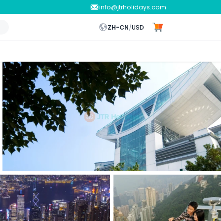
info@jtrholidays.com
ZH-CN
/
USD