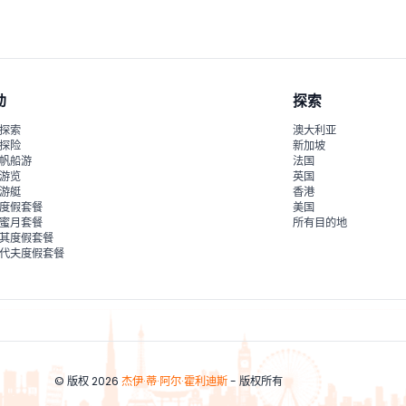
动
探索
探索
澳大利亚
探险
新加坡
帆船游
法国
游览
英国
游艇
香港
度假套餐
美国
蜜月套餐
所有目的地
其度假套餐
代夫度假套餐
© 版权 2026
杰伊·蒂·阿尔·霍利迪斯
- 版权所有