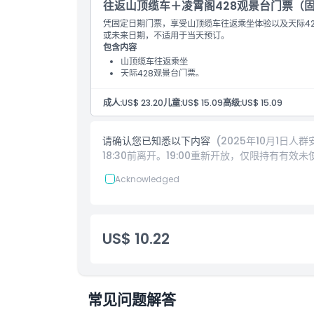
往返山顶缆车＋凌霄阁428观景台门票（
凭固定日期门票，享受山顶缆车往返乘坐体验以及天际4
或未来日期，不适用于当天预订。
包含内容
山顶缆车往返乘坐
天际428观景台门票。
此优惠价格仅适用于提前预订明天或未来日期，不适
成人:
US$ 23.20
儿童:
US$ 15.09
高级:
US$ 15.09
请确认您已知悉以下内容
(2025年10月1日人
18:30前离开。19:00重新开放，仅限持有有
Acknowledged
US$ 10.22
常见问题解答