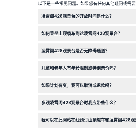
以下是一些常见问题。如果您有任何其他疑问或需要进
凌霄阁428观景台的开放时间是什么？
凌霄阁428观景台在工作日的开放时间为上午10点
如何乘坐山顶缆车到达凌霄阁428观景台？
10:00（可能会有变动——请在预订时确认）。
您可以从山顶缆车的下端总站乘坐缆车，缆车每日运营
凌霄阁428观景台是否无障碍通道？
是的，山顶缆车和凌霄阁428观景台都设有无障
儿童和老年人有年龄限制或特别票价吗？
年龄0至2岁的儿童免费入场，3至11岁需购买儿
如果计划有变，我可以取消或退款吗？
不可以，山顶缆车和凌霄阁428观景台的门票为
参观凌霄阁428观景台时我应带些什么？
请携带相机或智能手机以捕捉全景风光。同时建议
我可以在此网站在线预订山顶缆车和凌霄阁428观
可以，您可以在本网站轻松在线预订门票。在预订