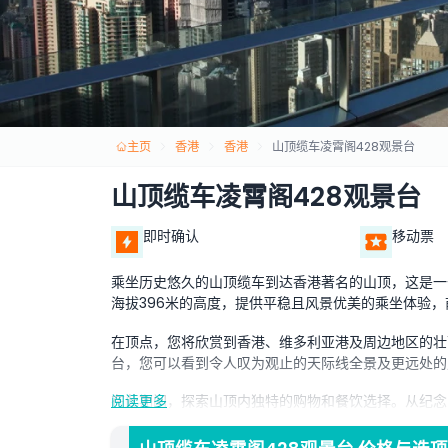
主页
香港
香港
山顶缆车凌霄阁428观景台
山顶缆车凌霄阁428观景台
即时确认
移动票
乘坐历史悠久的山顶缆车到达香港著名的山顶，这是一
海拔396米的高度，提供平稳且风景优美的乘坐体验
在顶点，您将欣赏到香港、维多利亚港及周边地区的壮
台，您可以看到令人叹为观止的天际线全景及更远处的
在此期间，探索山顶内独特的购物和餐饮选择。从纪念
阅读更多
阁428观景台共同提供难忘体验，是香港必游景点。