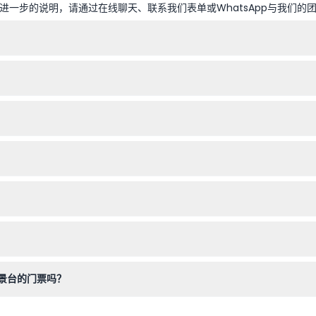
一步的说明，请通过在线聊天、联系我们表单或WhatsApp与我们的
至晚上10点，周末及公众假期的开放时间为上午8点至晚上10点。从2026
时间为上午7:30至晚上11:00。缆车将您送至海拔396米的山顶塔，
碍通道，方便行动不便的游客享受美景。
童票（可能需要出示年龄证明），12岁及以上按成人票价收费。65岁及以
不可退款且不可取消。门票必须在预订日期当天使用。
穿舒适的鞋子，因为您可能会在观景平台周围走动一段时间。
景台的门票吗？
过程中，您可以查看可用情况并选择单程或往返的山顶缆车票以及凌霄阁