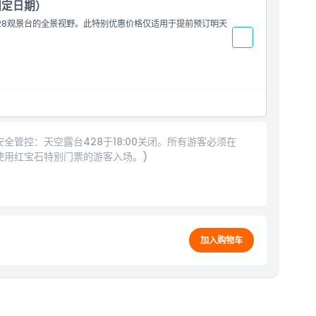
固定日期）
28观景台的全景视野。此特别优惠价格仅适用于提前预订明天
用于当天预订。
群安全管控：天空露台428于18:00关闭。所有游客必须在
效未使用红宝石特别门票的游客入场。)
加入购物车