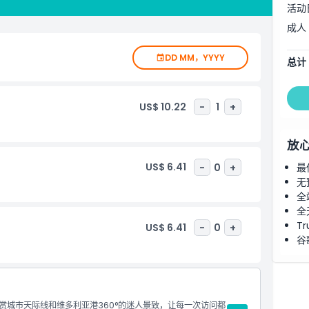
活动
成人
DD MM，YYYY
总计
US$ 10.22
-
1
+
放
US$ 6.41
-
0
+
最
无
全
全
Tr
US$ 6.41
-
0
+
谷
赏城市天际线和维多利亚港360°的迷人景致，让每一次访问都