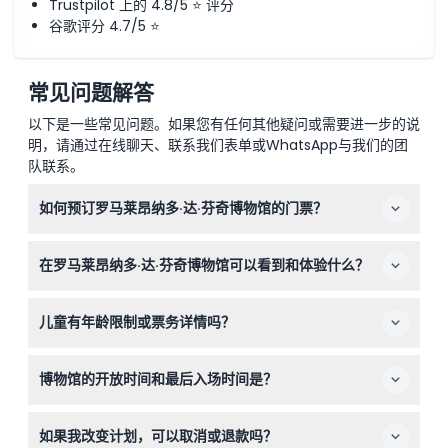
Trustpilot 上的 4.8/5 ⭐ 评分
谷歌评分 4.7/5 ⭐
常见问题解答
以下是一些常见问题。如果您有任何其他疑问或需要进一步的说
明，请通过在线聊天、联系我们表单或WhatsApp与我们的团
队联系。
如何预订罗马莱昂纳多·达·芬奇博物馆的门票？
您可以通过本网站提前在线轻松预订罗马莱昂纳多·达·芬奇
在罗马莱昂纳多·达·芬奇博物馆可以看到和体验什么？
博物馆的门票，以确保您选择的日期和时间。
在一个充满互动和沉浸式体验的环境中，探索莱昂纳多超过
儿童有年龄限制或票务详情吗？
50个发明模型、详细的解剖草图，以及他在科学发现和著
名艺术作品方面的见解。
5岁以下儿童免费入场。其他所有游客需购买门票，线上或
博物馆的开放时间和最后入场时间是？
现场均可购票，入场无年龄限制。
博物馆每日开放，时间为上午10点至晚上8点，最后入场时
如果我改变计划，可以取消或退款吗？
间为闭馆前45分钟（即晚上7点15分）（时间可能变动，请