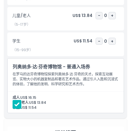
亮点
儿童/老人
US$ 13.84
-
0
+
包含项
（5-17岁）
儿童成人政策
学生
US$ 11.54
-
0
+
（15-99岁）
营业时间
列奥纳多·达·芬奇博物馆 - 普通入场券
需要了解的事项
在罗马的达芬奇博物馆探索列奥纳多·达·芬奇的天才。探索互动展
览、实物大小的机器复制品和著名艺术作品。通过引人入胜和沉浸式
的体验，了解他的发明、科学研究和艺术杰作。
位置
成人:
US$ 16.15
儿童/老人:
US$ 13.84
取消政策
学生:
US$ 11.54