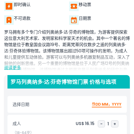
即时确认
移动票
不可退款
日期票
罗马拥有多个专门介绍列奥纳多·达·芬奇的博物馆，为游客提供探索
这位意大利艺术家、发明家和科学家天才的机会。其中一个著名的博
物馆是位于教皇国会议路19号、距离梵蒂冈仅数步之遥的列奥纳多·
达·芬奇体验博物馆。该博物馆展出超过50项可操作的发明，为成人
和儿童提供互动体验。游客可以与列奥纳多机器复制品互动，深入了
解他的创新思维。另一个重要的博物馆是位于人民广场12号的列奥纳
阅读更多
多·达·芬奇博物馆。该博物馆通过主题展览展示列奥纳多的研究与热
情，展出根据他的手稿制作的互动和等身大小机器。展品包括他著名
罗马列奥纳多·达·芬奇博物馆门票 价格与选项
的文艺复兴艺术作品、解剖素描以及《最后的晚餐》和《维特鲁威
人》等作品的动画。此外，列奥纳多·达·芬奇博物馆坐落于罗马北门
的圣玛利亚人民圣殿地下墓室内。该博物馆生动展现了列奥纳多作为
发明家、艺术家、科学家、解剖学家、工程师和建筑师的天才，全面
选择日期
DD MM，YYYY
呈现他在各领域的贡献。每一个博物馆都从独特视角展示了列奥纳多
·达·芬奇的作品，让游客沉浸于这位历史上最伟大博学者之一的思想
世界。
成人
US$ 16.15
-
1
+
（18-64岁）