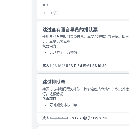
如何兑换
青春
（13-17岁）
着装要求
跳过含有语音导览的排队票
取消政策
使用罗马万神殿门票免排队，享受沉浸式音频导览。探索
订，享受无忧体验！
包含内容
入场券至：万神殿
成人:
US$ 16.16
US$ 11.54
孩子:
US$ 10.39
跳过排队票
持罗马万神殿门票免排队，探索这座古代杰作。欣赏其壮
订，轻松游览！
包含项目
万神殿免排队门票
成人:
US$ 13.85
US$ 12.70
孩子:
US$ 3.46