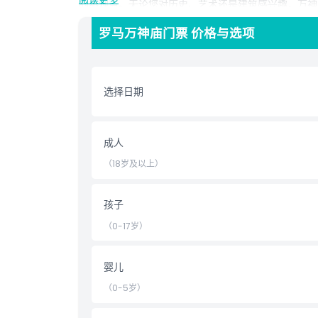
的参观点。无论您对历史、艺术还是建筑感兴趣，万神
罗马万神庙门票 价格与选项
亮点
包含项
选择日期
儿童成人政策
成人
营业时间
（18岁及以上）
需要了解的事项
孩子
（0-17岁）
位置
婴儿
如何到达那里
（0-5岁）