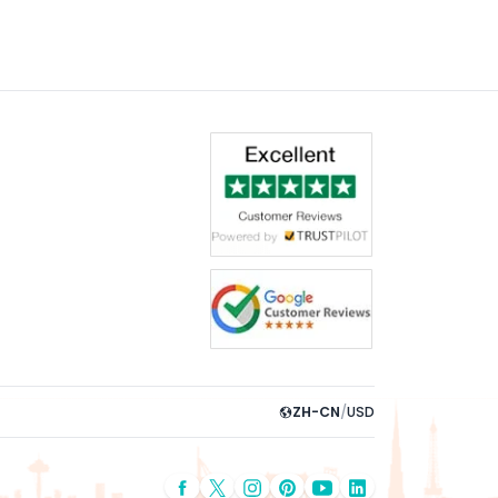
ZH-CN
/
USD