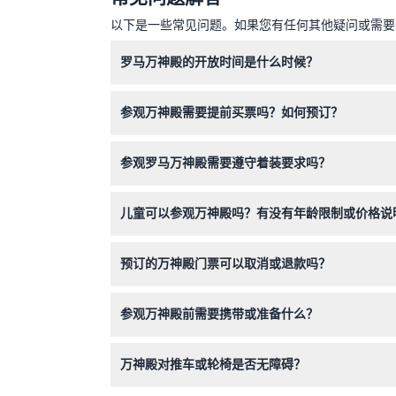
以下是一些常见问题。如果您有任何其他疑问或需要进
罗马万神殿的开放时间是什么时候？
万神殿每天开放时间为上午9:00至晚上7:00，最
参观万神殿需要提前买票吗？如何预订？
需要，自2023年7月起，门票为强制购买，您可
参观罗马万神殿需要遵守着装要求吗？
需要，为进入万神殿，请穿着遮盖肩膀和膝盖的衣
儿童可以参观万神殿吗？有没有年龄限制或价格说
18岁以下儿童在有付费成人陪同下免费入场；18
预订的万神殿门票可以取消或退款吗？
万神殿门票不可退款且不可取消，请务必在预订的
参观万神殿前需要携带或准备什么？
请携带打印或电子门票，并建议提前扫描凭证上的
万神殿对推车或轮椅是否无障碍？