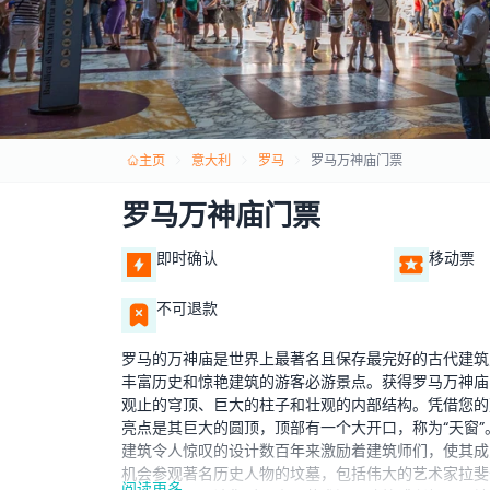
主页
意大利
罗马
罗马万神庙门票
罗马万神庙门票
即时确认
移动票
不可退款
罗马的万神庙是世界上最著名且保存最完好的古代建筑
丰富历史和惊艳建筑的游客必游景点。获得罗马万神庙
观止的穹顶、巨大的柱子和壮观的内部结构。凭借您的
亮点是其巨大的圆顶，顶部有一个大开口，称为“天窗
建筑令人惊叹的设计数百年来激励着建筑师们，使其成
机会参观著名历史人物的坟墓，包括伟大的艺术家拉斐
阅读更多