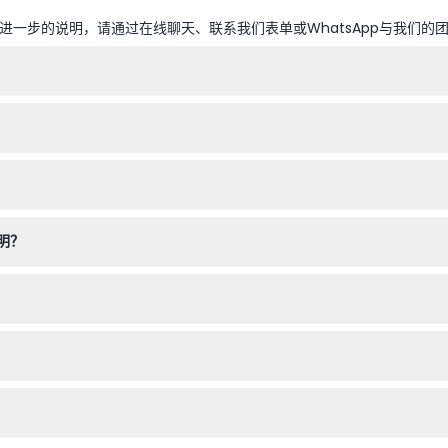
一步的说明，请通过在线聊天、联系我们表单或WhatsApp与我们的
晚入场时间为下午6:45，但请注意，1月1日、8月15日和12月25日闭馆
以在本网站上轻松在线预订万神殿门票，确保顺利入场。
物——避免穿短裤、短裙或无袖上衣，以尊重着装规定，防止被拒绝入场
明？
岁及以上按成人票价收费。预订时请一定将儿童计入总人数。
日期和时间使用门票。
二维码下载音频讲解，以丰富您的参观体验。