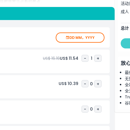
庙都是罗马必看的景点。
活动
成人
总计
DD MM，YYYY
US$ 16.16
US$ 11.54
-
1
+
放
最
无
US$ 10.39
-
0
+
全
全
Tr
谷
-
0
+