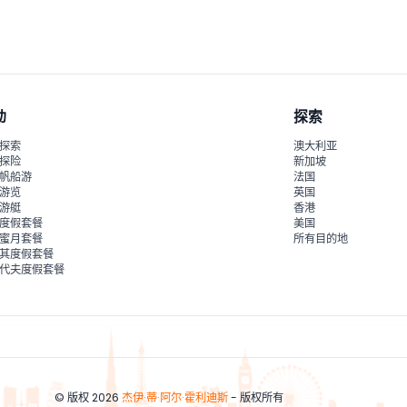
或行动不便的游客参观这处历史遗址。
动
探索
探索
澳大利亚
探险
新加坡
帆船游
法国
游览
英国
游艇
香港
度假套餐
美国
蜜月套餐
所有目的地
其度假套餐
代夫度假套餐
© 版权 2026
杰伊·蒂·阿尔·霍利迪斯
- 版权所有