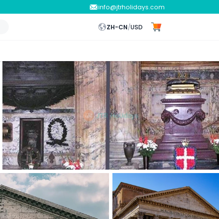
info@jtrholidays.com
ZH-CN
/
USD