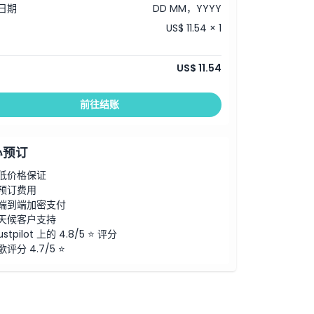
日期
DD MM，YYYY
US$ 11.54 × 1
US$ 11.54
前往结账
心预订
低价格保证
预订费用
端到端加密支付
天候客户支持
ustpilot 上的 4.8/5 ⭐ 评分
歌评分 4.7/5 ⭐