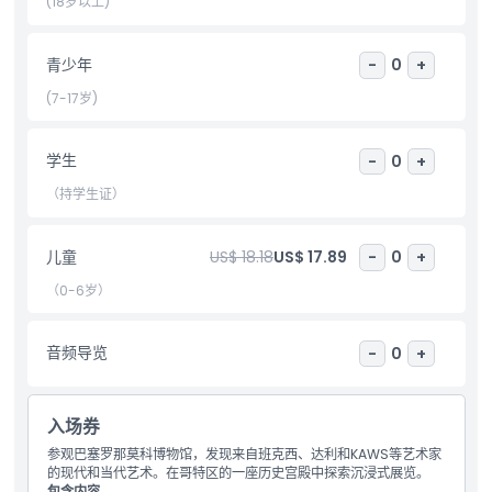
(18岁以上)
包含项
青少年
-
0
+
儿童成人政策
(7-17岁)
排除项
学生
-
0
+
（持学生证）
营业时间
儿童
US$ 18.18
US$ 17.89
-
0
+
需要了解的事项
（0-6岁）
位置
音频导览
-
0
+
取消政策
入场券
参观巴塞罗那莫科博物馆，发现来自班克西、达利和KAWS等艺术家
的现代和当代艺术。在哥特区的一座历史宫殿中探索沉浸式展览。
包含内容