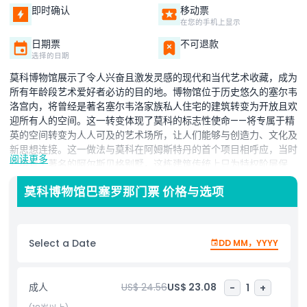
即时确认
移动票
在您的手机上显示
日期票
不可退款
选择的日期
莫科博物馆展示了令人兴奋且激发灵感的现代和当代艺术收藏，成为
所有年龄段艺术爱好者必访的目的地。博物馆位于历史悠久的塞尔韦
洛宫内，将曾经是著名塞尔韦洛家族私人住宅的建筑转变为开放且欢
迎所有人的空间。这一转变体现了莫科的标志性使命——将专属于精
英的空间转变为人人可及的艺术场所，让人们能够与创造力、文化及
新思想连接。这一做法与莫科在阿姆斯特丹的首个项目相呼应，当时
阅读更多
它接管了著名的阿尔斯贝格别墅，这栋建筑传统上只为特权阶层保
留。通过向公众开放这些标志性空间，莫科博物馆不断打破壁垒，挑
莫科博物馆巴塞罗那门票 价格与选项
战传统，并使高质量艺术不仅限于少数人群，向所有人开放。游客可
以探索由世界上一些最具影响力的艺术家创作的丰富多样的当代杰
作、发人深省的装置艺术以及现代艺术作品。凭借其充满活力的氛
围、大胆的展览和沉浸式体验，莫科博物馆是欣赏现代艺术、学习新
Select a Date
DD MM，YYYY
知和获得灵感的完美场所。
亮点
成人
US$ 24.56
US$ 23.08
-
1
+