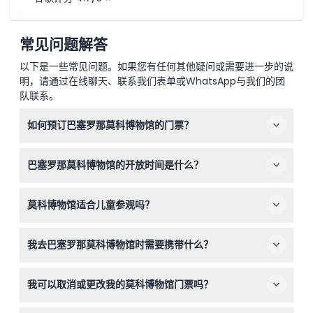
常见问题解答
以下是一些常见问题。如果您有任何其他疑问或需要进一步的说
明，请通过在线聊天、联系我们表单或WhatsApp与我们的团
队联系。
如何预订巴塞罗那莫科博物馆的门票？
您可以在本网站上轻松在线预订门票，选择您喜欢的日期和
巴塞罗那莫科博物馆的开放时间是什么？
时间段进行预订。
博物馆周一至周四开放时间为10:00至19:00，周五和周六为
莫科博物馆适合儿童参观吗？
10:00至20:00，周日为10:00至19:00（时间可能变动——请
在预订时确认）。
是的，0-6岁的儿童免费入场，但0-16岁的儿童必须由支付
我去巴塞罗那莫科博物馆时需要携带什么？
门票的成年人陪同，18岁及以上者需购买成人票。
请携带您的门票确认信息，若您是学生享受折扣请携带有效
我可以取消或更改我的莫科博物馆门票吗？
身份证件，同时请准备好在馆内不携带食物、饮料和帽子参
观。
一旦预订确认后，门票不可取消、退款或更改，请您谨慎选