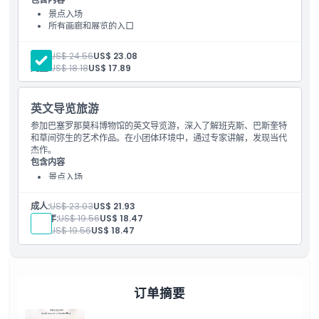
景点入场
所有画廊和展览的入口
成人:
US$ 24.56
US$ 23.08
儿童:
US$ 18.18
US$ 17.89
英文导览旅游
参加巴塞罗那莫科博物馆的英文导览游，深入了解班克斯、巴斯奎特
和草间弥生的艺术作品。在小团体环境中，通过专家讲解，发现当代
杰作。
包含内容
景点入场
所有画廊和展览的入口
成人:
US$ 23.03
US$ 21.93
青少年:
US$ 19.56
US$ 18.47
学生:
US$ 19.56
US$ 18.47
订单摘要