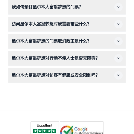
3岁以下儿童免费入场，但仍需现场领取门票。16岁以下儿
（此时间可能会有变动——请在预订时确认）。
我如何预订墨尔本大富翁梦想的门票？
童必须由成人陪同。然而，该景点不适合3岁以下儿童或身
高低于106厘米的客人。
您可以直接在本网站上轻松预订门票。预订过程中可以查看
访问墨尔本大富翁梦想时我需要带些什么？
可用性和价格，以确保您选择的日期和时间。
只需带上自己和舒适的鞋子，因为您将探索互动区域并穿越
墨尔本大富翁梦想的门票取消政策是什么？
实物大小的大富翁场景。不需要特殊装备，且不包含食物或
饮料。
门票一经购买不予退款，也不可取消，请在预订前仔细确认
墨尔本大富翁梦想对行动不便人士是否无障碍？
您的计划。
是的，该景点完全支持轮椅通行，确保行动不便的游客获得
墨尔本大富翁梦想对访客有健康或安全限制吗？
良好体验。
大富翁梦想不适合孕妇、体重超过120公斤者、有心脏病、
医疗问题、影响参与的残疾者或易晕车者参观。