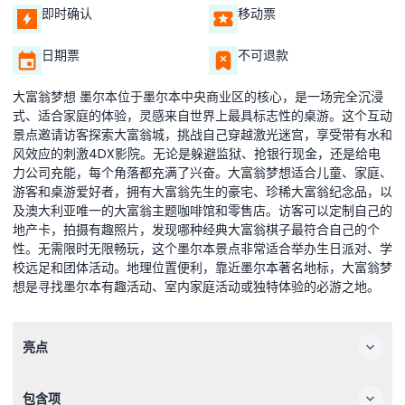
即时确认
移动票
日期票
不可退款
大富翁梦想 墨尔本位于墨尔本中央商业区的核心，是一场完全沉浸
式、适合家庭的体验，灵感来自世界上最具标志性的桌游。这个互动
景点邀请访客探索大富翁城，挑战自己穿越激光迷宫，享受带有水和
风效应的刺激4DX影院。无论是躲避监狱、抢银行现金，还是给电
力公司充能，每个角落都充满了兴奋。大富翁梦想适合儿童、家庭、
游客和桌游爱好者，拥有大富翁先生的豪宅、珍稀大富翁纪念品，以
及澳大利亚唯一的大富翁主题咖啡馆和零售店。访客可以定制自己的
地产卡，拍摄有趣照片，发现哪种经典大富翁棋子最符合自己的个
性。无需限时无限畅玩，这个墨尔本景点非常适合举办生日派对、学
校远足和团体活动。地理位置便利，靠近墨尔本著名地标，大富翁梦
想是寻找墨尔本有趣活动、室内家庭活动或独特体验的必游之地。
亮点
包含项