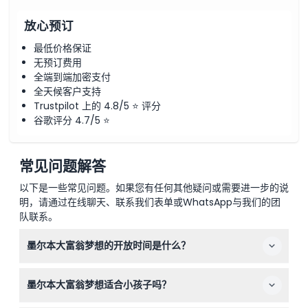
放心预订
最低价格保证
无预订费用
全端到端加密支付
全天候客户支持
Trustpilot 上的 4.8/5 ⭐ 评分
谷歌评分 4.7/5 ⭐
常见问题解答
以下是一些常见问题。如果您有任何其他疑问或需要进一步的说
明，请通过在线聊天、联系我们表单或WhatsApp与我们的团
队联系。
墨尔本大富翁梦想的开放时间是什么？
墨尔本大富翁梦想的开放时间为星期一至星期三上午10点至
墨尔本大富翁梦想适合小孩子吗？
下午7点，星期四和星期五上午10点至晚上9点，星期六和
星期日上午10点至下午7点。最晚入场时间为闭馆前两小时