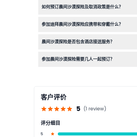
孕妇、有背部或颈部疼痛、重大手术史的游客以及
如何预订晨间沙漠探险及取消政策是什么？
留点。
您可以在本网站安全在线预订位置。提前24小时
参加迪拜晨间沙漠探险应携带和穿戴什么？
请穿着轻便透气的衣服和封闭鞋。别忘了防晒霜、
晨间沙漠探险是否包含酒店接送服务？
是的，大多数行程包括通过四驱陆地巡洋舰便利的
参加晨间沙漠探险需要几人一起预订？
共享团最低预订人数为四位，但私人团没有最低要
客户评价
5
(1 review)
评分细目
5