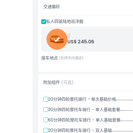
营地内设有便利的洗手间设施。
交通偏好
可根据要求体验沙板滑沙，增加乐趣。
在这次迪拜沙漠探险中创造难忘的回忆！
晚上9点至9点30分之间返回酒店或住宿地点。
私人四驱陆地巡洋舰
包含项目
从迪拜酒店出发，乘坐4x4陆地巡洋舰接送服务
4x4陆地巡洋舰沙丘冲浪
()
体验英语导游的野生动物园导览
US$ 245.06
沙漠摄影停留
供应饮用水
骑骆驼
接车地点
(杜拜市内酒店)
沙板滑沙
附加组件
(可选)
20分钟四轮摩托骑行 - 单次基础价格
30分钟四轮摩托车骑行 - 单人基础套餐
60分钟四轮摩托车骑行 - 单人基础套餐
20分钟四轮摩托车骑行 - 双人基础