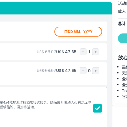
活动
成人
总计
DD MM，YYYY
US$ 68.07
US$ 47.65
-
1
+
放
最
US$ 68.07
US$ 47.65
-
0
+
无
全
全
Tr
谷
受4x4陆地巡洋舰酒店接送服务，随后展开激动人心的沙丘冲
受骑骆驼、滑沙等活动。