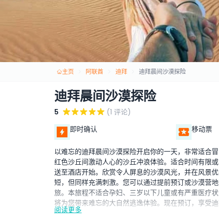
主页
阿联酋
迪拜
迪拜晨间沙漠探险
迪拜晨间沙漠探险
5
(1 评论)
即时确认
移动票
以难忘的迪拜晨间沙漠探险开启你的一天，非常适合冒
红色沙丘间激动人心的沙丘冲浪体验。适合时间有限或
送至酒店开始。欣赏令人屏息的沙漠风光，并在风景优
短，但同样充满刺激。您可以通过提前预订或沙漠营地
旅。本旅程不适合孕妇、三岁以下儿童或有严重医疗状
将为您带来难忘的大自然逃逸体验。现在预订，享受迪
阅读更多