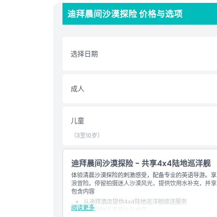
迪拜晨间沙漠探险 价格与选项
亮点
包含项
选择日期
不适合
成人
需要了解的事项
儿童
取消政策
（3至10岁）
迪拜晨间沙漠探险 - 共享4x4陆地巡洋舰
体验清晨沙漠探险的刺激感受，配备专业的英语导游。享
浪冒险。停留拍摄迷人沙漠风光，提供饮用水补充，并享
包含内容
从迪拜酒店提供4x4陆地巡洋舰接送服务
阅读更多
4x4陆地巡洋舰沙丘冲浪