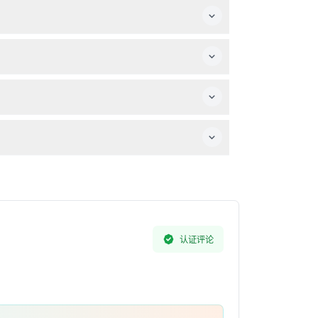
有特殊需求者提供平静的沙漠之旅，并设有拍照停
。
认证评论