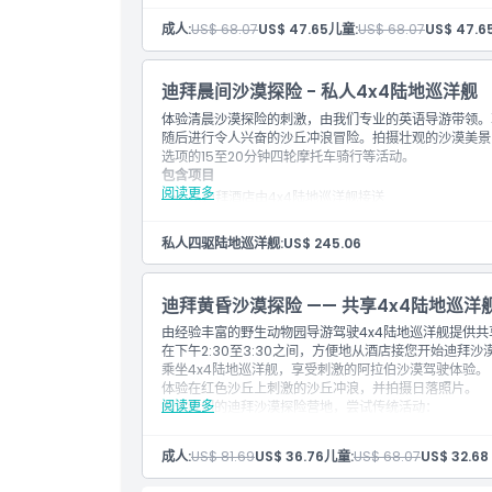
配备英语导游体验
沙漠拍照停留
成人:
US$ 68.07
US$ 47.65
儿童:
US$ 68.07
US$ 47.6
饮用水
骑骆驼
滑沙
迪拜晨间沙漠探险 - 私人4x4陆地巡洋舰
注意事项
体验清晨沙漠探险的刺激，由我们专业的英语导游带领。
注意：
共享陆地巡洋舰预订需至少4位客人，私人包
随后进行令人兴奋的沙丘冲浪冒险。拍摄壮观的沙漠美景
选项的15至20分钟四轮摩托车骑行等活动。
包含项目
阅读更多
从迪拜酒店由4x4陆地巡洋舰接送
4x4陆地巡洋舰沙丘冲浪
体验英语导游的沙漠探险
私人四驱陆地巡洋舰:
US$ 245.06
沙漠摄影停车点
饮用水
骑骆驼
迪拜黄昏沙漠探险 —— 共享4x4陆地巡洋
沙板
注意事项
由经验丰富的野生动物园导游驾驶4x4陆地巡洋舰提供共
在下午2:30至3:30之间，方便地从酒店接您开始迪拜沙
注意：
最多容纳6位乘客
乘坐4x4陆地巡洋舰，享受刺激的阿拉伯沙漠驾驶体验。
体验在红色沙丘上刺激的沙丘冲浪，并拍摄日落照片。
阅读更多
抵达我们的迪拜沙漠探险营地，尝试传统活动：
享受海娜花纹绘画、骑骆驼和穿阿拉伯服装。
享用包含素食和非素食选项的烧烤自助晚餐。
成人:
US$ 81.69
US$ 36.76
儿童:
US$ 68.07
US$ 32.68
无限量供应水、茶、咖啡和软饮料。
观看现场娱乐表演，包括：Tanoura舞蹈、肚皮舞和火