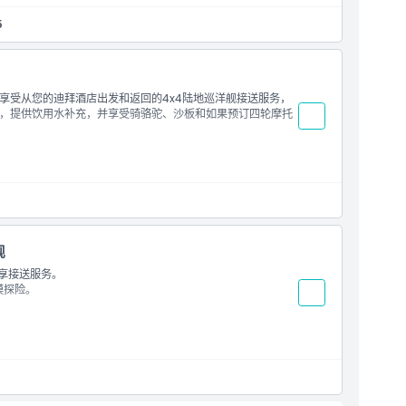
5
享受从您的迪拜酒店出发和返回的4x4陆地巡洋舰接送服务，
车无最低人数要求。
，提供饮用水补充，并享受骑骆驼、沙板和如果预订四轮摩托
舰
享接送服务。
漠探险。
舞表演。