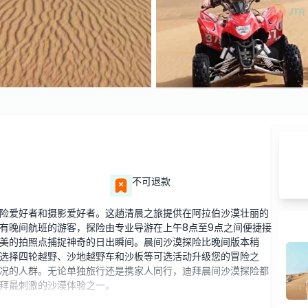
不可退款
险爱好者和摄影爱好者。这趟清晨之旅提供在阿拉伯沙漠壮丽的
有晚间航班的游客，探险由专业导游在上午8点至9点之间便捷接
美的拍照点捕捉神奇的日出瞬间。晨间沙漠探险比晚间版本稍
选择四轮越野、沙地越野车和沙板等可选活动升级您的冒险之
况的人群。无论单独旅行还是携家人同行，迪拜晨间沙漠探险都
拜最刺激的沙漠体验之一。