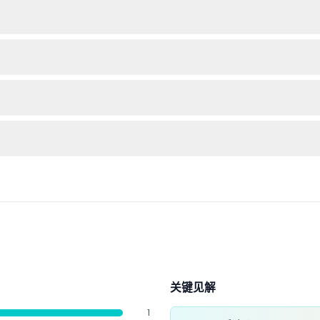
3岁以下儿童不建议参与沙丘冲浪。不过，提供私人陆地巡洋舰选项，为
取消可全额退款（扣除转账费用）；24小时内取消或未出现者将全额收费
太阳镜和帽子，以保护您在沙漠探险中的皮肤免受阳光照射。
酒店接送，让您的沙漠探险轻松开始和结束，无忧无虑。
求，您可以单独预订，享受更个性化的体验。
关键见解
1