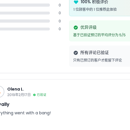
100% 积极评价
0
1 位顾客中的 1 位推荐此体验
0
0
优异评级
0
基于已验证预订的平均评分为 5/5
所有评论已验证
只有已预订的客户才能留下评论
Olena L.
L
2019年2月17日
已验证
ally
rything went with a bang!