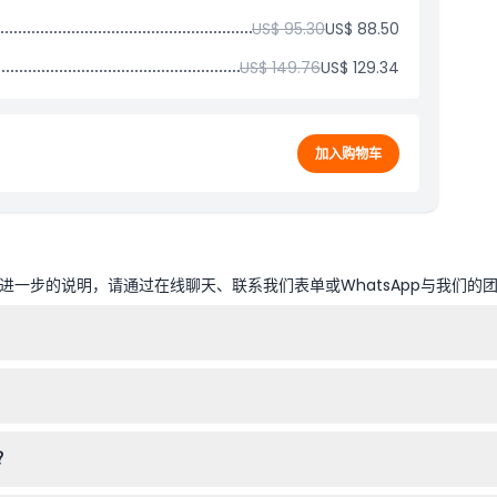
US$ 95.30
US$ 88.50
US$ 149.76
US$ 129.34
加入购物车
一步的说明，请通过在线聊天、联系我们表单或WhatsApp与我们的
约3到4小时，但具体时间会根据旅游运营商和季节而有所不同（可能会变动—
板，以及如四轮摩托或沙丘越野车等可选活动，带来更多肾上腺素激增的
？