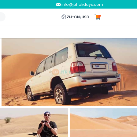
info@jtrholidays.com
ZH-CN
/
USD