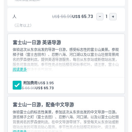
儿童成人政策
人
US$ 66.99
US$ 65.73
-
1
+
需要了解的事项
（三年以上）
位置
富士山一日游 英语导游
体验这次从东京出发的导游一日游，感受标志性的富士山美景。参观
取消政策
梯子镇（富士吉田市）、忍野八海、河口湖以及以富士山壮丽背景闻
名的罗森便利店。提供英语导游服务，每日从东京站或新宿站出发，
服务可靠且周到。季节性亮点包括樱花和秋季红叶。请注意，富士山
阅读更多
的能见度取决于天气状况。
包含内容
景点门票
每人：附加费用:
US$ 3.95
英语导游
人:
US$ 66.99
US$ 65.73
往返接送服务（往返集合地点）
富士山一日游，配备中文导游
体验富士山的标志性美景，参加这次从东京出发的中文导游一日游。
游览梯子之町（富士吉田）、忍野八海、河口湖，以及以富士山壮丽
背景闻名的罗森便利店。在中文导游带领下，享受每天从东京站或新
宿站出发的可靠且贴心服务。季节性亮点包括樱花和秋叶。请注意，
阅读更多