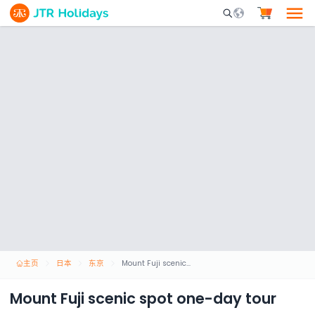
Mobile Search Opene
主页
日本
东京
Mount Fuji scenic spot one-day tour
Mount Fuji scenic spot one-day tour