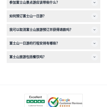
参加富士山景点游应该带些什么？
以上的儿童需购买全价成人票。
请携带舒适的步行鞋、适合天气的衣物、用来拍摄美景的相
如何预订富士山一日游？
机，以及您全天可能需要的个人必需品。
您可以直接在本网站在线预订并查询空位，选择您偏好的出
我可以取消富士山旅游预订并获得退款吗？
发地点和日期。
可以，如果您在预定旅游日期至少提前48小时取消，将获
富士山一日游的行程安排有哪些？
得全额退款。
旅游包括参观如新仓山浅间公园、忍野八海村和河口湖等标
富士山旅游包括餐饮吗？
志性景点，配有英语或中文导游以及往返交通。
不包含餐饮，因此您可能需要自带零食或在途中停靠点购买
餐食。