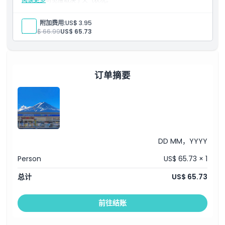
富士山的可见度取决于天气状况。
包含内容
景点门票
每人：附加费用:
US$ 3.95
中文/日语导游
人:
US$ 66.99
US$ 65.73
往返接送至集合地点
订单摘要
DD MM，YYYY
Person
US$ 65.73 × 1
总计
US$ 65.73
前往结账