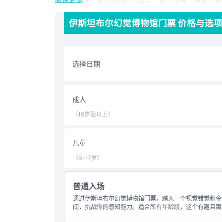
觉效果欺骗。无论你想挑战重力、缩小体型，还是以意
参观伊斯坦布尔幻觉博物馆是享受独特沉浸式体验的绝
伊斯坦布尔幻觉博物馆门票 价格与选
必游景点。预订伊斯坦布尔幻觉博物馆门票，准备踏上
亮点
选择日期
包含项
成人
儿童成人政策
（18岁及以上）
排除项
儿童
（5-17岁）
营业时间
普通入场
需要了解的事项
通过伊斯坦布尔幻觉博物馆门票，踏入一个视觉错觉和令
间，挑战你的感知能力。适合所有年龄段，这个有趣且寓