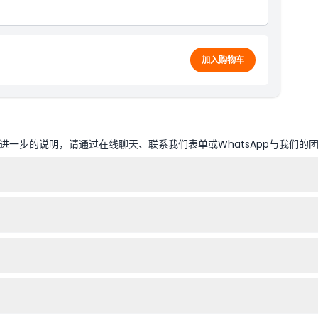
加入购物车
一步的说明，请通过在线聊天、联系我们表单或WhatsApp与我们的
00至晚上8:00，最晚入场时间为闭馆前一小时（可能会有变动——请在预
入场，0-16岁的儿童须由购票成人陪同。场馆无障碍，方便行动不便的访
和完成预订快捷方便，确保您的参观提前得到保障。