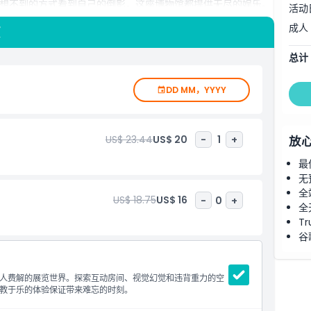
想不到的方式看到自己的倒影，这座博物馆都提供无尽的娱乐。
活动
佳方式。对于喜欢创造力、谜题及光学挑战的人来说，这是一处
成人
项
一个看似一切皆非表象的世界之旅。
总计
DD MM，YYYY
US$ 23.44
US$ 20
-
1
+
放
最
无
全
US$ 18.75
US$ 16
-
0
+
全
Tr
谷
人费解的展览世界。探索互动房间、视觉幻觉和违背重力的空
教于乐的体验保证带来难忘的时刻。