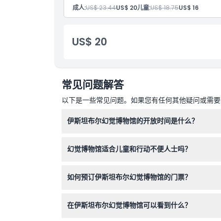
位置
成人:
US$ 23.44
US$ 20
儿童:
US$ 18.75
US$ 16
如何到达那里
US$ 20
如何兑换
常见问题解答
取消政策
以下是一些常见问题。如果您有任何其他疑问或需要进
伊斯坦布尔幻觉博物馆的开放时间是什么？
伊斯坦布尔幻觉博物馆每天开放，时间为上午11:
幻觉博物馆适合儿童和行动不便人士吗？
是的，博物馆适合所有年龄段；5岁以下儿童免费
如何预订伊斯坦布尔幻觉博物馆的门票？
您可以通过本网站安全在线预订门票。查询可用性
在伊斯坦布尔幻觉博物馆可以看到什么？