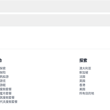
倒置房间和椅子幻觉，这些展项挑战您的感知和好奇心。这里是朋友和家
，请在预订前确认您的计划。
的鞋子便于参观，以及保持好奇心充分享受互动展览。
动
探索
探索
澳大利亚
探险
新加坡
帆船游
法国
游览
英国
游艇
香港
度假套餐
美国
蜜月套餐
所有目的地
其度假套餐
代夫度假套餐