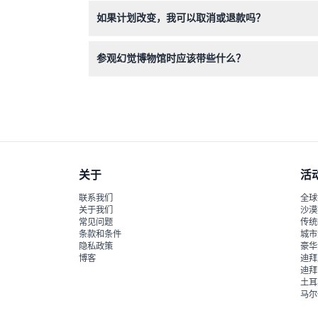
您将体验超过60种互动视觉幻觉，如无限房间、
如果计划改变，我可以取消或退款吗？
伊斯坦布尔幻觉博物馆的门票不可退款且无法取消
参观幻觉博物馆时应该带些什么？
请携带智能手机或相机以捕捉精彩幻觉，穿着舒适
关于
活
联系我们
全球
关于我们
沙漠
常见问题
传统
条款和条件
城市
隐私政策
豪华
博客
迪拜
迪拜
土耳
马尔