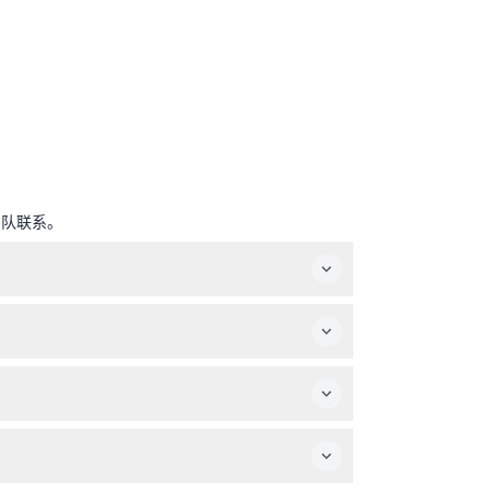
团队联系。
订时确认）。
客。