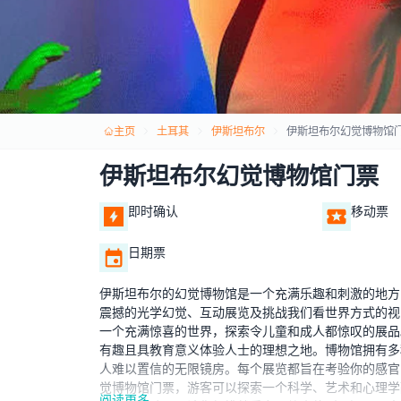
主页
土耳其
伊斯坦布尔
伊斯坦布尔幻觉博物馆
伊斯坦布尔幻觉博物馆门票
即时确认
移动票
日期票
伊斯坦布尔的幻觉博物馆是一个充满乐趣和刺激的地方
震撼的光学幻觉、互动展览及挑战我们看世界方式的视
一个充满惊喜的世界，探索令儿童和成人都惊叹的展品
有趣且具教育意义体验人士的理想之地。博物馆拥有多
人难以置信的无限镜房。每个展览都旨在考验你的感官
觉博物馆门票，游客可以探索一个科学、艺术和心理学
阅读更多