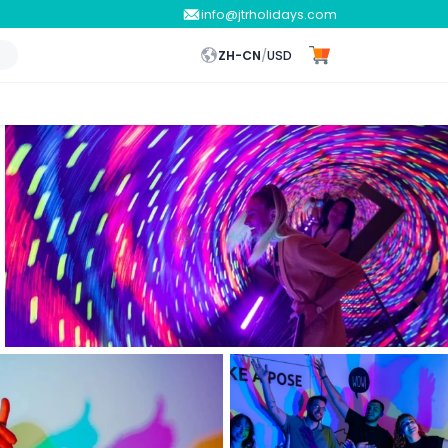
info@jtrholidays.com
ZH-CN
/
USD