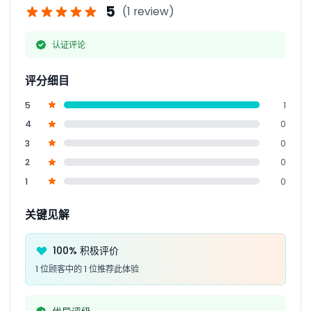
5
(1 review)
认证评论
评分细目
5
1
4
0
3
0
2
0
1
0
关键见解
100% 积极评价
1 位顾客中的 1 位推荐此体验