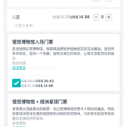
包含项
儿童
US$ 17.70
US$ 14.98
-
0
+
（三至十五岁）
营业时间
错觉博物馆入场门票
位置
走进迪拜幻觉博物馆，探索挑战感知并扭曲现实的互动展品。适合所
有年龄段，提供一个有趣、独特且难忘的体验，让每位游客惊叹和娱
乐。
如何到达那里
包含内容
阅读更多
迪拜幻觉博物馆入场券
所有互动展品和幻觉房间的通行
如何兑换
全息影像展示和光学装置入场
成人:
US$ 24.51
US$ 20.42
使用配备拼图和脑力游戏的游戏室
儿童:
US$ 17.70
US$ 14.98
取消政策
错觉博物馆 + 绿洲星球门票
享受两大顶级景点的联票：在幻觉博物馆欣赏令人惊叹的展品，然后
探索绿洲星球充满异国植物和动物的热带雨林，为所有年龄层带来有
趣且充满自然的体验。
包含项目