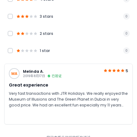
3 stars
0
2 stars
0
1 star
0
5
Melinda A.
MA
2019年8月17日
已验证
Great experience
Very fast transactions with JTR Holidays. We really enjoyed the
Museum of Illusions and The Green Planet in Dubai in very
good price. We had an excellent fun especially my 11 years
old daughter 😀. Thank you JTR Holidays!