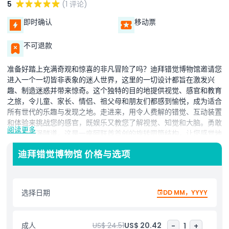
5
(1 评论)
即时确认
移动票
不可退款
准备好踏上充满奇观和惊喜的非凡冒险了吗？迪拜错觉博物馆邀请您
进入一个一切皆非表象的迷人世界，这里的一切设计都旨在激发兴
趣、制造迷惑并带来惊奇。这个独特的目的地提供视觉、感官和教育
之旅，令儿童、家长、情侣、祖父母和朋友们都感到愉悦，成为适合
所有世代的乐趣与发现之地。走进来，用令人费解的错觉、互动装置
和体验来挑战您的感官，既娱乐又教您了解视觉、知觉和大脑。勇敢
阅读更多
地穿越旋涡隧道，这是一座阿联酋首创的旋转圆筒结构，让您感觉地
面在移动，尽管您的脚下始终平稳。惊叹于镜子房，迷失于无限房，
迪拜错觉博物馆 价格与选项
凭借扭曲形状和空间的展品挑战重力。捕捉各种姿势的难忘照片，不
要错过我们的全息图和光学错觉收藏，揭示眼睛是多么容易被欺骗。
最后，在游戏室完成带有挑战性的谜题和游戏，既有趣又具有教育意
义。
选择日期
DD MM，YYYY
亮点
成人
US$ 24.51
US$ 20.42
-
1
+