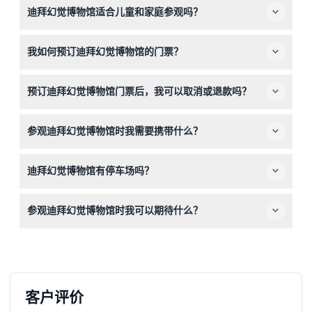
迪拜幻觉博物馆适合儿童和家庭参观吗？
10:00，周五至周日及公共假期开放时间为上午10:00至晚上
11:00（可能会有变动——请在预订时确认）。
是的，该博物馆适合所有年龄段的访客，提供互动展览和展
我如何预订迪拜幻觉博物馆的门票？
厅，对儿童和成人来说既有趣又具有教育意义。
您可以通过本网站方便地在线预订门票，在预订过程中选择
预订迪拜幻觉博物馆门票后，我可以取消或退款吗？
您偏好的日期和时间。
门票不可退款且不可取消，请确保您的计划已确定后再进行
参观迪拜幻觉博物馆时我需要携带什么？
预订。
请携带您的门票确认信息（电子或打印版）以及相机或智能
迪拜幻觉博物馆有停车场吗？
手机，以便在博物馆内创意且有趣的环境中拍摄难忘照片。
有，公园位于传统区Al Seef购物中心的地下停车场，方便
参观迪拜幻觉博物馆时我可以期待什么？
您访问博物馆。
您将体验到超过60种幻觉，包括全息图、视觉错觉以及浸
入式展厅如漩涡隧道和无穷室，这些展览挑战您的感知，且
非常有趣。
客户评价