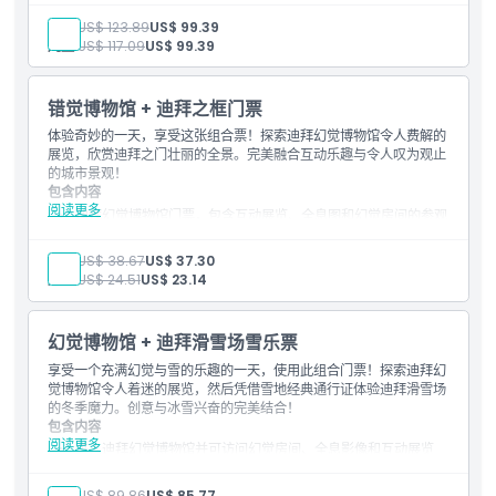
阿拉伯塔内导览（平均1.5小时）
成人:
US$ 123.89
US$ 99.39
UMA日落休息室提供一杯软饮料（果汁、软饮或无酒精鸡尾
儿童:
US$ 117.09
US$ 99.39
酒）
错觉博物馆 + 迪拜之框门票
体验奇妙的一天，享受这张组合票！探索迪拜幻觉博物馆令人费解的
展览，欣赏迪拜之门壮丽的全景。完美融合互动乐趣与令人叹为观止
的城市景观！
包含内容
阅读更多
迪拜幻觉博物馆门票，包含互动展览、全息图和幻觉房间的参观
进入设有拼图和益智游戏的游戏室
迪拜之门门票，包含有关迪拜过去、现在和未来的展览
成人:
US$ 38.67
US$ 37.30
在迪拜之门观景台欣赏城市全景
儿童:
US$ 24.51
US$ 23.14
幻觉博物馆 + 迪拜滑雪场雪乐票
享受一个充满幻觉与雪的乐趣的一天，使用此组合门票！探索迪拜幻
觉博物馆令人着迷的展览，然后凭借雪地经典通行证体验迪拜滑雪场
的冬季魔力。创意与冰雪兴奋的完美结合！
包含内容
阅读更多
进入迪拜幻觉博物馆并可访问幻觉房间、全息影像和互动展览
进入拥有谜题和脑力游戏的游戏室
单次进入迪拜滑雪场雪地公园，停留时间不限
成人:
US$ 89.86
US$ 85.77