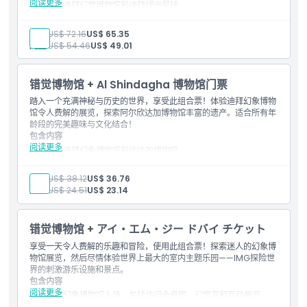
阅读更多
入场迪拜幻觉博物馆和迪拜绿洲星球
进入幻觉房间、全息显示和互动展品
探索拥有3000多种植物和动物的热带雨林
成人:
US$ 72.16
US$ 65.35
享受益智游戏、脑力游戏和沉浸式野生动物体验
儿童:
US$ 54.46
US$ 49.01
错觉博物馆 + Al Shindagha 博物馆门票
踏入一个充满神秘与历史的世界，享受此组合票！体验迪拜幻象博物
馆令人费解的展览，探索阿尔欣达加博物馆丰富的遗产。适合所有年
龄段的完美趣味与文化结合！
包含内容
阅读更多
进入迪拜幻象博物馆和欣达加博物馆
参观幻象房间、全息图、文化展览和传统民居
享受互动展示、谜题和教育学习项目
成人:
US$ 38.12
US$ 36.76
游客支持、顺畅的购票体验和现场贴心服务
儿童:
US$ 24.51
US$ 23.14
错觉博物馆 + アイ・エム・ジー ドバイ チケット
享受一天令人费解的乐趣和冒险，使用此组合票！探索迷人的幻象博
物馆展览，然后尽情体验世界上最大的室内主题乐园——IMG探险世
界的刺激游乐设施和景点。
包含内容
阅读更多
杜拜幻象博物馆入场，包括访问全息图、幻觉室和互动展览
使用配备谜题和脑力游戏的游戏室