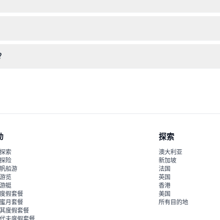
议穿着舒适的衣服和鞋子，因为您将四处走动，探索不同的幻觉主题房间
楼，邮编55100。中心地段，乘坐公共交通或出租车都很方便。
？
包括无底洞、反重力房、旋涡隧道和全息图展示——所有展品均旨在提供
动
探索
探索
澳大利亚
探险
新加坡
帆船游
法国
游览
英国
游艇
香港
度假套餐
美国
蜜月套餐
所有目的地
其度假套餐
代夫度假套餐