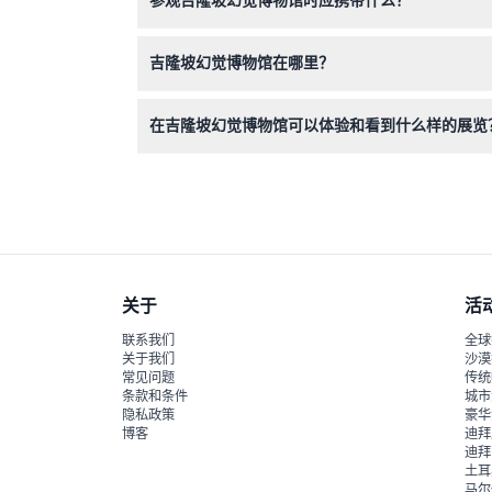
请携带相机或智能手机，以拍摄大量有趣照片。建
吉隆坡幻觉博物馆在哪里？
它位于吉隆坡武吉免登路101号安莎酒店的1楼和2
在吉隆坡幻觉博物馆可以体验和看到什么样的展览
您将看到80多个令人叹为观止的光学幻觉展品，
关于
活
联系我们
全球
关于我们
沙漠
常见问题
传统
条款和条件
城市
隐私政策
豪华
博客
迪拜
迪拜
土耳
马尔