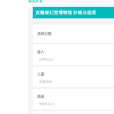
阅读更多
之行，享受一段充满奇迹、学习与兴奋的难忘时光！
吉隆坡幻觉博物馆 价格与选项
亮点
选择日期
包含项
儿童成人政策
成人
（15年以上）
排除项
儿童
营业时间
（5至15年）
需要了解的事项
高级
（55岁以上）
位置