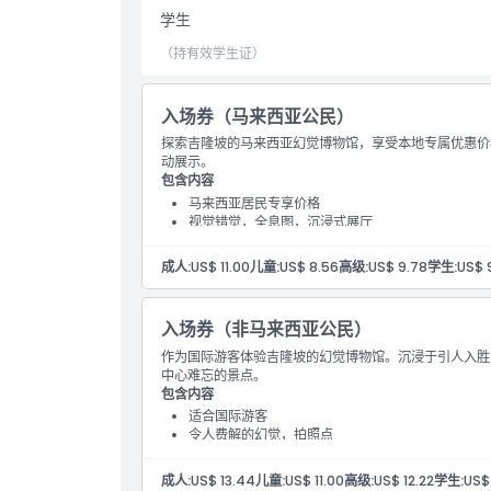
学生
如何到达那里
（持有效学生证）
如何兑换
入场券（马来西亚公民）
探索吉隆坡的马来西亚幻觉博物馆，享受本地专属优惠价
取消政策
动展示。
包含内容
马来西亚居民专享价格
视觉错觉，全息图，沉浸式展厅
适合家庭，寓教于乐。
成人:
US$ 11.00
儿童:
US$ 8.56
高级:
US$ 9.78
学生:
US$ 
入场券（非马来西亚公民）
作为国际游客体验吉隆坡的幻觉博物馆。沉浸于引人入胜
中心难忘的景点。
包含内容
适合国际游客
令人费解的幻觉，拍照点
吉隆坡的互动景点
成人:
US$ 13.44
儿童:
US$ 11.00
高级:
US$ 12.22
学生:
US$ 