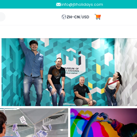
info@jtrholidays.com
ZH-CN
/
USD