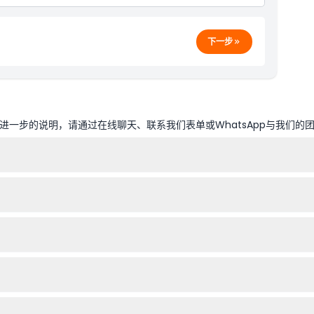
下一步
一步的说明，请通过在线聊天、联系我们表单或WhatsApp与我们的
上10:00。您可以在本网站上查看具体可用时间并在线预订门票（可能会有
童、老年人、推婴儿车者及残障人士。0-17岁的儿童必须由付费成人陪
提前预订，以确保您选择的日期和时间。
日期和时间使用门票，购买前请合理安排时间。