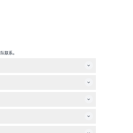
团队联系。
变动 — 预订时请确认）。
同，0-4岁的儿童免费入场。