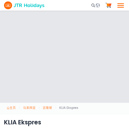
Mobile Search Opene
主页
马来西亚
吉隆坡
KLIA Ekspres
KLIA Ekspres