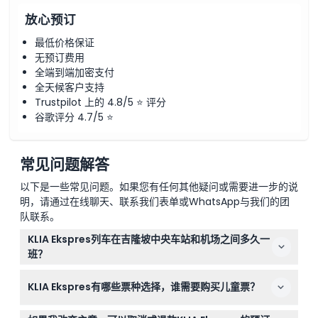
放心预订
最低价格保证
无预订费用
全端到端加密支付
全天候客户支持
Trustpilot 上的 4.8/5 ⭐ 评分
谷歌评分 4.7/5 ⭐
常见问题解答
以下是一些常见问题。如果您有任何其他疑问或需要进一步的说
明，请通过在线聊天、联系我们表单或WhatsApp与我们的团
队联系。
KLIA Ekspres列车在吉隆坡中央车站和机场之间多久一
班？
KLIA Ekspres列车每天从早上5点到午夜12点每20分钟一
KLIA Ekspres有哪些票种选择，谁需要购买儿童票？
班，提供吉隆坡中央车站与吉隆坡国际机场（KLIA）之间快
速且频繁的连接。（时间可能会调整—请在预订时确认）
票可通过本网站在线购买，也可在售票柜台或自动售票机购