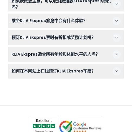
如果我改变主意，可以取消或退款KLIA Ekspres的预订
买。成人票适用于16岁及以上，儿童票适用于6至15岁，6
吗？
岁以下儿童可免费乘车，每张成人票可携带最多三名免费儿
KLIA Ekspres车票不可退款且不可取消，请确保您的旅行计
童。
乘坐KLIA Ekspres旅途中会有什么体验？
划确定后再进行预订。
KLIA Ekspres提供从吉隆坡中央车站到吉隆坡国际机场28分
预订KLIA Ekspres票时有折扣或奖励计划吗？
钟无停站直达的快速旅程，座椅舒适且有足够空间放置行
李，是往返机场与市中心最快捷的方式。
有的，乘客可以通过EkspreSmiles奖励计划赚取积分和车
KLIA Ekspres适合所有年龄和体能水平的人吗？
票折扣，持有MyKad可享受优惠票价，注册线上还可使用
TravelCard优惠。
该服务适合6岁及以上的乘客，6岁以下儿童与成人同行可
如何在本网站上在线预订KLIA Ekspres车票？
免费乘车。不需要特殊体能，列车提供平稳舒适的乘坐体
验。
您可以通过本网站安全在线预订单程或往返的KLIA Ekspres
车票，选择您的出行日期和时间，并完成支付，过程简单快
捷。