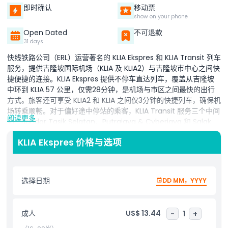
即时确认
移动票
show on your phone
Open Dated
不可退款
31 days
快线铁路公司（ERL）运营著名的 KLIA Ekspres 和 KLIA Transit 列车
服务，提供吉隆坡国际机场（KLIA 及 KLIA2）与吉隆坡市中心之间快
捷便捷的连接。KLIA Ekspres 提供不停车直达列车，覆盖从吉隆坡
中环到 KLIA 57 公里，仅需28分钟，是机场与市区之间最快的出行
方式。旅客还可享受 KLIA2 和 KLIA 之间仅3分钟的快捷列车，确保机
场转乘顺畅。对于偏好途中停站的乘客，KLIA Transit 服务三个中间
阅读更多
站：Bandar Tasik Selatan、Putrajaya & Cyberjaya 和 Salak
Tinggi。ERL 以提供高质量的空铁服务闻名，并获得多项本地及国际
KLIA Ekspres 价格与选项
奖项。2012、2014、2015 和 2016 年曾获全球空铁奖的年度空铁连
接殊荣。2017年在马来西亚，ERL 荣获陆上公共交通委员会
（SPAD）最佳铁路运营商奖。迄今为止，ERL 已运送超过9000万名
乘客。KLIA Ekspres 拥有频繁发车、车载无线网络及免费搬运行李
选择日期
DD MM，YYYY
服务（视供应情况而定）。虽然目前吉隆坡市区空中航站楼（KL
CAT）尚未提供航空公司登机服务，该服务依然是吉隆坡机场出行
的首选。
成人
US$ 13.44
-
1
+