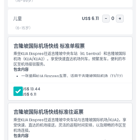
（16-99岁）
亮点
儿童
US$ 6.11
-
0
+
包含项
（6-15岁）
儿童成人政策
吉隆坡国际机场快线 标准单程票
乘坐KLIA Ekspres往返吉隆坡中央车站（KL Sentral）和吉隆坡国际
机场（KLIA/KLIA2）。享受快速直达机场列车，频繁发车，便利的市
营业时间
区至机场接驳服务。
包含内容
一张单程KLIA Ekspres车票，适用于吉隆坡国际机场（T1/T2）
需要了解的事项
与吉隆坡中央车站之间。
成人:
US$ 13.44
儿童:
US$ 6.11
位置
吉隆坡国际机场快线标准往返票
取消政策
乘坐KLIA Ekspres往返吉隆坡中央车站与吉隆坡国际机场/KLIA2。享
受快速、直达的机场接送，灵活的返程时间安排，以及顺畅的市区至
机场连接。
包含内容