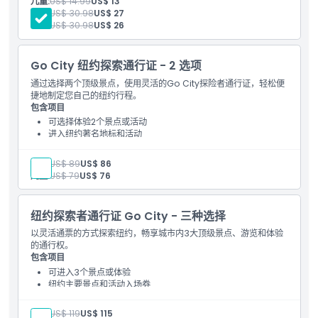
儿童:
US$ 14.99
US$ 13
如何兑换
访问50多个花园和藏品
高级:
US$ 30.98
US$ 27
访问泰恩家族森林，一个50英亩的古老森林
学生:
US$ 30.98
US$ 26
取消政策
Go City 纽约探索通行证 - 2 选项
通过选择两个顶级景点，使用灵活的Go City探险者通行证，轻松便
捷地制定您自己的纽约行程。
包含项目
可选择体验2个景点或活动
进入纽约著名地标和活动
包含景点信息的电子导览手册
精选景点的折扣和特别优惠
成人:
US$ 89
US$ 86
自首次使用日起有效期为30天
儿童:
US$ 79
US$ 76
纽约探索者通行证 Go City - 三种选择
以灵活通票的方式探索纽约，畅享城市内3大顶级景点、游览和体验
的通行权。
包含项目
可进入3个景点或体验
纽约主要景点和活动入场券
包含数字导览手册
参与场馆优惠折扣
成人:
US$ 119
US$ 115