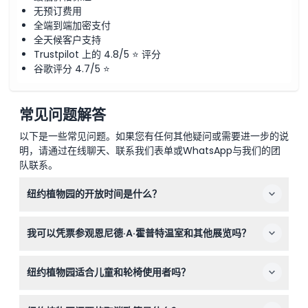
无预订费用
全端到端加密支付
全天候客户支持
Trustpilot 上的 4.8/5 ⭐ 评分
谷歌评分 4.7/5 ⭐
常见问题解答
以下是一些常见问题。如果您有任何其他疑问或需要进一步的说
明，请通过在线聊天、联系我们表单或WhatsApp与我们的团
队联系。
纽约植物园的开放时间是什么？
纽约植物园周二至周日开放，时间为上午10点至下午6点。
我可以凭票参观恩尼德·A·霍普特温室和其他展览吗？
周一闭馆，节假日除外（可能有变动——请在预订时确
认）。
可以，您的门票包括进入恩尼德·A·霍普特温室、缆车游
纽约植物园适合儿童和轮椅使用者吗？
览、梵高的花卉展以及埃弗雷特儿童冒险花园的权限。
绝对适合！植物园无障碍通道，欢迎3岁及以上儿童入园。