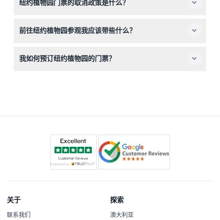
纽约植物园门票的取消政策是什么？
请注意，12岁及以上儿童需支付成人票价。
门票不予退款且不可取消。您必须在预订的日期和时间使用
前往纽约植物园参观我应该带些什么？
门票。
请穿戴舒适的鞋子，以便在250英亩的植物园内行走，并根
我如何预订纽约植物园的门票？
据天气情况着装。建议携带水和相机，记录美丽的景色。
您可以在我们的网站上轻松在线预订门票，并且可以查看您
偏好访问日期的实时可用情况。
关于
探索
联系我们
澳大利亚