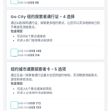
首次参观景点后30天内有效
儿童:
US$ 99
US$ 96
Go City 纽约探索者通行证 - 4 选择
通过4选1探险通行证，探索更多纽约景点，让您可以灵活地按自己的
节奏游览顶级景点。
包含项目
可访问4个景点或体验
可进入热门旅游景点和游览
包含数字观光指南
独家折扣和优惠
成人:
US$ 149
US$ 145
自首次兑换起连续有效30天
儿童:
US$ 119
US$ 114
纽约城市通票探索者卡 - 5 选项
通过五选一探索者通行证最大化您的纽约体验，灵活畅游顶级景点、
游览和体验活动。
包含项目
可进入5个景点或体验项目
可进入众多纽约活动和地标
数字指南手册，便于规划
精选景点折扣和优惠
成人:
US$ 179
US$ 172
首次使用后有效期为30天
儿童:
US$ 139
US$ 133