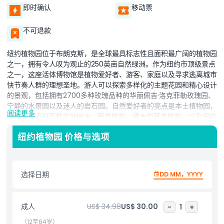
即时确认
移动票
不可退款
纽约植物园位于布朗克斯，是全球最具标志性且面积最广阔的植物园
之一，拥有令人叹为观止的250英亩自然绿洲。作为纽约市顶级景点
之一，这座活体博物馆是植物爱好者、游客、家庭以及寻求逃离城市
快节奏人群的理想圣地。游人可以探索多样化的主题花园和精心设计
的景观，包括拥有2700多种玫瑰品种的华丽佩吉·洛克菲勒玫瑰园、
宁静的水景园以及迷人的岩石园。自然爱好者的亮点是本土植物园，
阅读更多
这里拥有近10万株本地树木、蕨类植物、灌木和草本植物，以及纽约
市最后保存的自然森林之一，使该园成为顶级生态旅游目的地。标志
纽约植物园 价格与选项
性的伊妮德·A·霍普特温室是一座维多利亚风格的玻璃温室，展示热
带雨林、沙漠生态系统以及不断变化的季节性花卉展。对于园艺爱好
者，家庭园艺中心提供实用建议和灵感。热门的季节性活动是假日火
车展，用自然材料制成的190座迷你纽约地标构成神奇展览。无论您
选择日期
DD MM，YYYY
热爱园艺、寻找适合家庭的活动，还是想在纽约探索自然美景，纽约
植物园都是全年必访之地。
成人
US$ 34.98
US$ 30.00
-
1
+
（12至64岁）
亮点