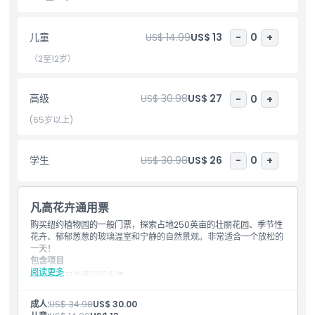
儿童
US$ 14.99
US$ 13
-
0
+
包含项
（2至12岁）
儿童成人政策
高级
US$ 30.98
US$ 27
-
0
+
排除项
(65岁以上)
营业时间
学生
US$ 30.98
US$ 26
-
0
+
需要了解的事项
凡高花卉通用票
购买纽约植物园的一般门票，探索占地250英亩的壮丽花园、季节性
花卉、郁郁葱葱的玻璃温室和宁静的自然景观。非常适合一个放松的
位置
一天！
包含项目
阅读更多
访问户外藏品和步道
如何到达那里
访问花之力区
访问岩石花园（季节性）和本土植物园
成人:
US$ 34.98
US$ 30.00
纽约植物园有轨电车游览