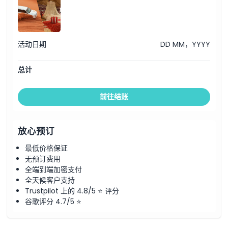
阿拉伯装扮（男士穿Kandura，女士穿Abaya）
Tanoura舞和“女士海湾舞”
无限量供应水和软饮料
含有素食和非素食选择的烧烤晚餐
帐篷内过夜住宿
活动日期
DD MM，YYYY
观星活动
夜间沙漠向导
夜间享用Rogag（阿拉伯面包）和Chai（阿拉伯茶）
总计
晨间骆驼徒步（10至15分钟）
晨间阿拉伯早餐（上午7:30 - 8:00）
前往结账
放心预订
最低价格保证
无预订费用
全端到端加密支付
全天候客户支持
Trustpilot 上的 4.8/5 ⭐ 评分
谷歌评分 4.7/5 ⭐