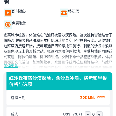
餐
即时确认
移动票
免费取消
逃离城市喧嚣，体验难忘的迪拜夜宿沙漠探险。这次独特冒险结合了
傍晚沙漠探险的刺激和阿尔哈伊玛营地星空下宁静的夜晚。从便捷的
迪拜酒店接送开始，接着可选择四轮摩托车骑行、刺激的沙丘冲浪以
及金色沙丘上的沙板运动。抵达阿尔哈伊玛营地，享受热情的阿联酋
式欢迎：阿拉伯咖啡、椰枣和甜点。夕阳下乘坐骆驼悠然散步，体验
贝都因文化活动，如海娜纹身、水烟和传统阿拉伯服饰装扮。与威严
阅读更多
的猎鹰合影留念，享用美味烧烤晚宴，欣赏现场塔努拉舞和海湾舞演
出。夜晚，透过望远镜观星，品尝新泡制的阿拉伯茶。舒适睡在传统
红沙丘夜宿沙漠探险，含沙丘冲浪、烧烤和早餐
帐篷中，醒来欣赏壮丽的沙漠日出。最后骑骆驼车队游览，享用传统
价格与选项
阿拉伯早餐。此行程适合情侣、家庭及冒险爱好者，保证带来真实神
奇的沙漠体验。
选择日期
DD MM，YYYY
亮点
成人
US$ 179.71
-
0
+