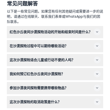
常见问题解答
以下是一些常见问题。如果您有任何其他疑问或需要进一步的说
明，请通过在线聊天、联系我们表单或WhatsApp与我们的团
队联系。
红色沙丘夜间沙漠探险活动的开始和结束时间是什么？
探险活动从下午3:30至4:30之间接送开始，第二天早上大
在沙漠探险过程中可以期待哪些活动？
约8:30早餐后结束（时间可能会有变动——请在预订时确
认）。
您将体验沙丘冲浪、沙板滑行、骆驼骑行、女性的海娜纹
这次沙漠探险适合儿童或行动不便的人吗？
身、传统阿拉伯服饰打扮、猎鹰摄影、水烟、现场娱乐表演
和烧烤自助晚餐。
这项探险通常适合家庭参与，但部分活动如沙丘冲浪可能不
我如何预订红色沙丘夜间沙漠探险？
适合非常年幼的儿童或有特定健康状况的人士。如果您有行
动方面的顾虑，请在预订前考虑旅行的体力要求。
您可以在本站轻松在线预订，通过选择您偏好的日期并在预
参加沙漠夜间探险需要携带哪些物品？
订过程中查询可用性。
请携带适合沙漠天气的舒适衣物、帽子、防晒霜和相机。毛
这次沙漠探险的取消政策是什么？
巾不包含在内，如有需要建议自备。