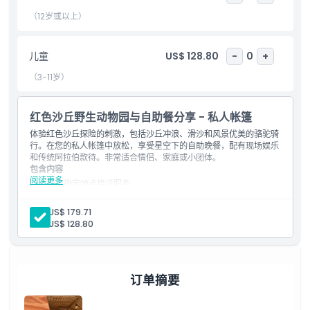
包含项
（12岁或以上）
排除项
儿童
US$ 128.80
-
0
+
（3-11岁）
需要了解的事项
红色沙丘野生动物园与自助餐分享 - 私人帐篷
取消政策
体验红色沙丘探险的刺激，包括沙丘冲浪、滑沙和风景优美的骆驼骑
行。在您的私人帐篷中放松，享受星空下的自助晚餐，配有现场娱乐
和传统阿拉伯款待。非常适合情侣、家庭或小团体。
包含内容
阅读更多
迪拜指定地点接送服务
空调四驱车交通
转运期间车辆内提供冷矿泉水
成人:
US$ 179.71
英语导游探险向导
儿童:
US$ 128.80
沙丘冲浪（30至45分钟）
滑沙
Al Khayma沙漠营地（共用营地）
Gaymat（甜点）、Gahwa（咖啡）和椰枣
短途骆驼骑行和日落拍照停留
订单摘要
女士海娜纹身和猎鹰合影
水烟管（水烟味道）