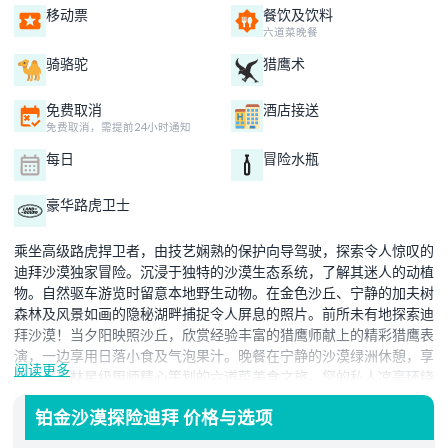
移动票
餐饮及饮料
六道菜晚餐
骑骆驼
猎鹰术
免费取消
酒店接送
免费取消，需提前24小时通知
每日
冒险水瓶
豪华路虎卫士
乘坐高级路虎捍卫者，由技艺娴熟的保护向导驾驶，探索令人惊叹的
迪拜沙漠独家冒险。沉浸于独特的沙漠生态系统，了解其迷人的动植
物。自然驱车游览时留意本地野生动物。在金色沙丘、宁静的加夫树
森林及风景如画的隐秘湖畔捕捉令人屏息的照片。前所未有地探索迪
拜沙漠！当夕阳映照沙丘，欣赏经验丰富的猎鹰师献上的精彩猎鹰表
演，一边享用日落小食及气泡果汁。晚餐在宁静的沙漠绿洲休憩，享
阅读更多
受由米其林星级厨师精心策划的六道菜美食之旅。您的私人凉亭环绕
于起伏沙丘和宁静祥和的沙漠中。夜晚以精彩的火焰和杂技表演收
铂金沙漠探险迪拜 价格与选项
官，令您兴奋不已。