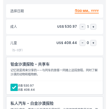
亮点
选择日期
DD MM，YYYY
包含项
成人
US$ 530.97
-
1
+
儿童成人政策
儿童
US$ 408.44
-
0
+
（5-11岁）
接车时间 送车时间
铂金沙漠探险 - 共享车
取消政策
记忆就是用来分享的——与同车的旅客一同踏上这段旅程，同时了解
沙漠的动物和植物群。
成人:
US$ 530.97
儿童:
US$ 408.44
私人汽车 - 白金沙漠探险