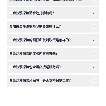
探险根据季节在下午2点到4点30分之间接送酒店，具体接
白金沙漠探险适合幼儿参加吗？
送时间将在探险当天中午左右确认（如有变动，请在预订时
确认）。
5至11岁的儿童可按儿童票价参加，5岁以下儿童为了安全和
参加白金沙漠探险我需要带些什么？
舒适需预订私家车。
建议携带舒适的衣物、防晒用品和相机。您将获得头巾和不
白金沙漠探险的预订和取消政策是怎样的？
锈钢水瓶作为体验的一部分。
您可以在本网站在线预订探险。如提前24小时以上取消，
白金沙漠探险的体验内容有哪些？
将全额退款但扣除接送费用。24小时内取消或爽约将收取
全额费用。
您将乘坐豪华陆虎卫士，在专业保护导游的带领下穿越迪拜
白金沙漠探险包含酒店接送服务吗？
沙漠保护区，观察本地野生动植物，了解沙漠植物及保护工
作。
包含，通常乘坐共享陆虎卫士从迪拜酒店接送，如预订私家
白金沙漠探险环保吗，是否支持保护工作？
车则可享私家接送。
绝对环保。部分探险费用用于当地保护项目，且行程重点教
育游客了解沙漠生态系统。