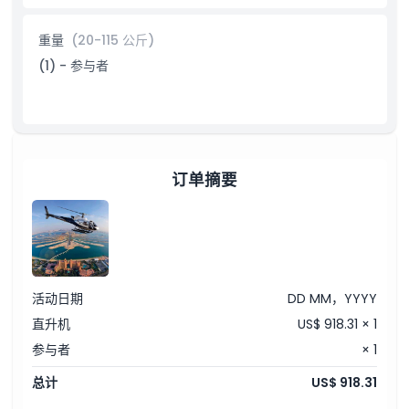
商务湾
迪拜运河
重量
(20-115 公斤)
迪拜湾
文化遗产区
(1) - 参与者
风塔
订单摘要
活动日期
DD MM，YYYY
直升机
US$ 918.31 × 1
参与者
× 1
总计
US$ 918.31