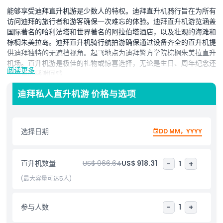
能够享受迪拜直升机游是少数人的特权。迪拜直升机骑行旨在为所有
访问迪拜的旅行者和游客确保一次难忘的体验。迪拜直升机游览涵盖
国际著名的哈利法塔和世界著名的阿拉伯塔酒店，以及壮观的海滩和
棕榈朱美拉岛。迪拜直升机骑行航拍游确保通过设备齐全的直升机提
供迪拜独特的无遮挡视角。起飞地点为迪拜警方学院棕榈朱美拉直升
机场。直升机游是极佳的礼物或惊喜选择，无论是生日、周年纪念还
阅读更多
是简单的感谢回馈
可选择12分钟至40分钟的专属直升机飞行。享受俯瞰世界著名人工
迪拜私人直升机游 价格与选项
岛棕榈朱美拉岛、全球最奢华酒店阿拉伯塔及迪拜郁郁葱葱令人惊叹
的海滩的空中视角。棕榈迪拜游览见证迪拜一些最美丽的地标建筑。
棕榈游从朱美拉开始，途经令人惊叹的棕榈朱美拉岛、阿拉伯塔和迪
选择日期
DD MM，YYYY
拜美丽的海滩。
当直升机接近建筑时，欣赏世界最高建筑哈利法塔的美景。此外，探
直升机数量
US$ 966.64
US$ 918.31
-
1
+
索新的迪拜水道、大JW万豪酒店及迪拜市中心和商务湾的其他摩天
大楼。随着游览继续，你将被朱美拉海岸线的壮丽景色、著名的拉希
(最大容量可达5人)
德港和阿联酋最大的国旗所震撼。
参与人数
-
1
+
儿童成人政策