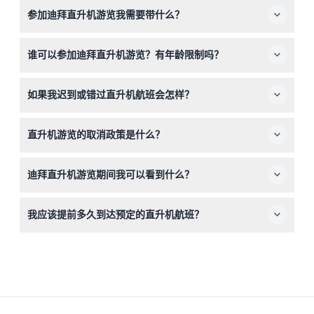
参加迪拜直升机游览我需要带什么？
您喜欢的游览套餐和可用时间段。
请务必携带有效身份证件，如护照或驾驶证进行签到，并提
谁可以参加迪拜直升机游览？有年龄限制吗？
前至少45分钟到达以参加安全简报和称重。
游览适合几乎所有2岁及以上的人士，是家庭和各年龄段旅
如果我迟到或错过直升机航班会怎样？
客的绝佳体验。
务必准时到达，迟到或未出现将无法退款或重新安排，请计
直升机游览的取消政策是什么？
划提前45分钟到达直升机停机坪。
如果您提前48小时以上取消，则不收取费用（银行手续费
迪拜直升机游览期间我可以看到什么？
除外）；48小时内取消收费50%，24小时内取消或未出现
收费100%。
根据您选择的游览路线，您将看到标志性地标，如哈利法
我应该提前多久到达预定的直升机航班？
塔、帆船酒店、朱美拉棕榈岛、拉希德港以及迪拜更多壮观
的天际线景观。
请计划提前至少45分钟到达，以完成签到、称重并参加安
全简报，确保顺利安全的体验。