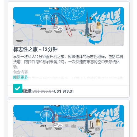
需要了解的事项
位置
标志性之旅 - 12分钟
取消政策
享受一次私人12分钟直升机之旅，俯瞰迪拜的标志性地标，包括哈利
法塔、阿拉伯塔和棕榈朱美拉岛。一次快速而难忘的空中天际线体
验。
包含内容
阅读更多
从迪拜警察学院直升机起降场出发，欣赏迷人的棕榈朱美拉岛和标志
性的阿拉伯塔建筑。随着您的空中之旅继续，飞越令人惊叹的迪拜海
滩和世界群岛。欣赏世界最高建筑哈利法塔这座惊人的建筑杰作、迪
直升机数量:
US$ 966.64
US$ 918.31
拜运河以及商务湾中的其他艺术化摩天大楼景观。带着难忘的迪拜回
忆返回。
阿拉伯塔
棕榈朱美拉岛
朱美拉海岸线
哈利法塔
戈多芬
商务湾