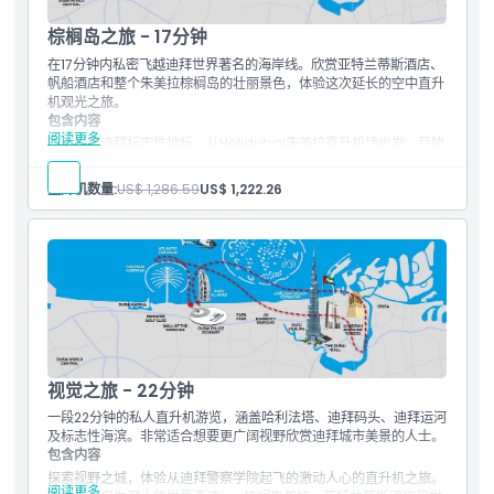
迪拜运河
棕榈岛之旅 - 17分钟
在17分钟内私密飞越迪拜世界著名的海岸线。欣赏亚特兰蒂斯酒店、
帆船酒店和整个朱美拉棕榈岛的壮丽景色，体验这次延长的空中直升
机观光之旅。
包含内容
阅读更多
空中俯瞰迪拜标志性地标，从Helidubai朱美拉直升机场出发，目睹
棕榈岛朱美拉、帆船酒店和世界群岛的惊人景观。近距离观察一些创
纪录建筑，如最高建筑哈利法塔和最高酒店JW万豪酒店。随着游览
直升机数量:
US$ 1,286.59
US$ 1,222.26
的继续，被朱美拉海岸线、著名的拉希德港以及阿联酋最大的国旗所
震撼。
17分钟空中游览
朱美拉棕榈岛
哈利法塔
帆船酒店
海滩
迪拜水道
朱美拉海岸线
拉希德港
视觉之旅 - 22分钟
一段22分钟的私人直升机游览，涵盖哈利法塔、迪拜码头、迪拜运河
及标志性海滨。非常适合想要更广阔视野欣赏迪拜城市美景的人士。
包含内容
探索视野之城，体验从迪拜警察学院起飞的激动人心的直升机之旅。
阅读更多