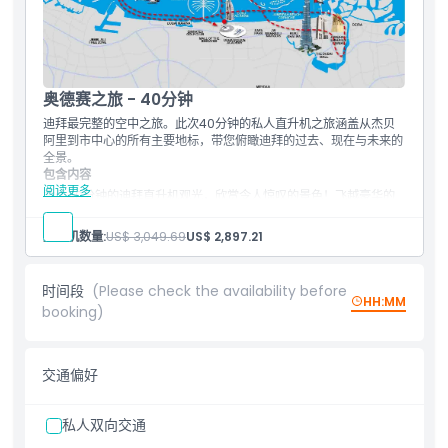
酋长山庄
朱美拉湖塔
蓝水岛
迪拜之眼
阿拉伯塔
奥德赛之旅 - 40分钟
棕榈岛朱美拉
亚特兰蒂斯酒店
迪拜最完整的空中之旅。此次40分钟的私人直升机之旅涵盖从杰贝
世界群岛
阿里到市中心的所有主要地标，带您俯瞰迪拜的过去、现在与未来的
哈利法塔
全景。
老迪拜-遗产塔
包含内容
迪拜河
阅读更多
乘坐40分钟的迪拜直升机观光，欣赏令人惊叹的景色！飞越豪华的
迪拜框架
阿拉伯塔、人工环礁世界群岛，以及拥有亚特兰蒂斯酒店的壮丽朱美
拉棕榈岛。俯瞰超高的哈利法塔和现代化的朱美拉码头。观赏独特的
直升机数量:
US$ 3,049.69
US$ 2,897.21
杰贝阿里棕榈岛、美丽的朱美拉湖和著名地标如迈丹赛马场及商务
湾。探索迪拜运河、迪拜湾和文化遗产区。别错过风塔！此次飞行将
带来迪拜古老魅力与未来天际线的完美融合。
时间段
(Please check the availability before
HH:MM
阿拉伯塔
booking)
世界群岛
朱美拉棕榈岛
亚特兰蒂斯酒店
哈利法塔
交通偏好
朱美拉码头
杰贝阿里棕榈岛
朱美拉湖
私人双向交通
迈丹赛马场