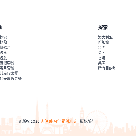
动
探索
探索
澳大利亚
探险
新加坡
帆船游
法国
游览
英国
游艇
香港
度假套餐
美国
蜜月套餐
所有目的地
其度假套餐
代夫度假套餐
© 版权 2026
杰伊·蒂·阿尔·霍利迪斯
- 版权所有