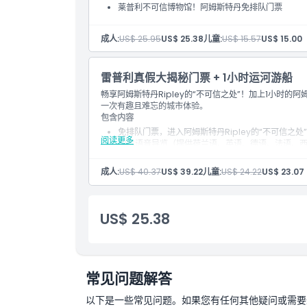
莱普利不可信博物馆！阿姆斯特丹免排队门票
位置
成人:
US$ 25.95
US$ 25.38
儿童:
US$ 15.57
US$ 15.00
取消政策
雷普利真假大揭秘门票 + 1小时运河游船
畅享阿姆斯特丹Ripley的“不可信之处”！加上1小时
一次有趣且难忘的城市体验。
包含内容
免排队门票，进入阿姆斯特丹Ripley的“不可信之处”
阅读更多
GPS语音导览（提供荷兰语、英语、德语、法语、
兰语、泰语、印尼语、俄语、韩语、日语、中文、阿
1小时运河游票，可从Prins Hendrikkade、安妮弗
成人:
US$ 40.37
US$ 39.22
儿童:
US$ 24.22
US$ 23.07
511）出发
US$ 25.38
常见问题解答
以下是一些常见问题。如果您有任何其他疑问或需要进