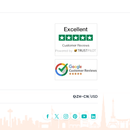
ZH-CN
/
USD