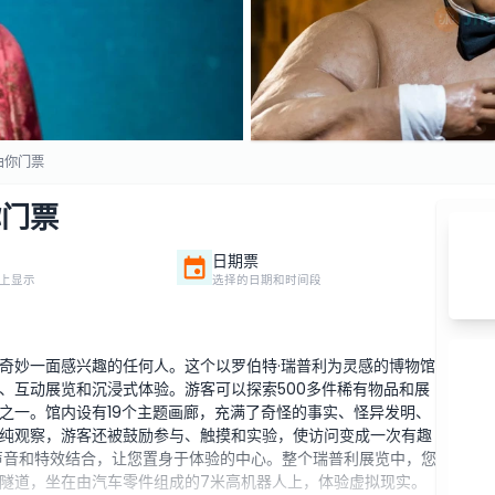
由你门票
你门票
日期票
上显示
选择的日期和时间段
奇妙一面感兴趣的任何人。这个以罗伯特·瑞普利为灵感的博物馆
、互动展览和沉浸式体验。游客可以探索500多件稀有物品和展
之一。馆内设有19个主题画廊，充满了奇怪的事实、怪异发明、
纯观察，游客还被鼓励参与、触摸和实验，使访问变成一次有趣
声音和特效结合，让您置身于体验的中心。整个瑞普利展览中，您
隧道，坐在由汽车零件组成的7米高机器人上，体验虚拟现实。