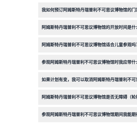
我如何预订阿姆斯特丹瑞普利不可思议博物馆的门
您可以直接在本网站轻松在线预订门票。只需选择
阿姆斯特丹瑞普利不可思议博物馆的开放时间是什
博物馆每日开放，时间为上午10:00至晚上10:
阿姆斯特丹瑞普利不可思议博物馆适合儿童参观吗
年龄为0-3岁或0-4岁（视票种而定）的儿童可免
参观阿姆斯特丹瑞普利不可思议博物馆时我应带什
请携带您的手机电子凭证或打印门票以便直接入场
如果计划有变，我可以取消阿姆斯特丹瑞普利不可
可以，您可在参观前48小时内免费取消，但可能
阿姆斯特丹瑞普利不可思议博物馆是否无障碍（轮
是的，博物馆无障碍，方便行动不便的访客舒适地
参观阿姆斯特丹瑞普利不可思议博物馆期间我能期
您将探索多个主题画廊中超过500件非凡展品，