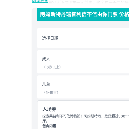
阅读更多
不论您是与家人还是朋友一同前来，这个独一无二的景
探险家。
阿姆斯特丹瑞普利信不信由你门票 价
亮点
选择日期
包含项
成人
儿童成人政策
（16岁以上）
排除项
儿童
（5-15岁）
营业时间
入场券
需要了解的事项
探索莱普利不可信博物馆！阿姆斯特丹，欣赏超过500
厅。
起点 终点
包含内容