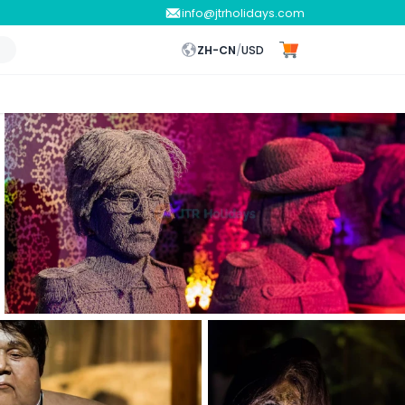
info@jtrholidays.com
ZH-CN
/
USD