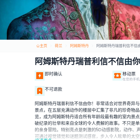
主页
荷兰
阿姆斯特丹
阿姆斯特丹瑞普利信不信
阿姆斯特丹瑞普利信不信由
即时确认
移动票
在您的手机
不可退款
阿姆斯特丹瑞普利信不信由你！非常适合对世界奇异与
景点，在五层充满动作的楼层中汇集了非凡的珍奇物品
览，成为阿姆斯特丹适合所有年龄段最有趣的室内景点
破纪录的壮举和来自全球的令人费解的故事。不只是单
的亲身冒险。特别亮点是刺激的5D动感影院，动作、
可通过视觉错觉和谜题测试感官，步入令人眩晕的太空