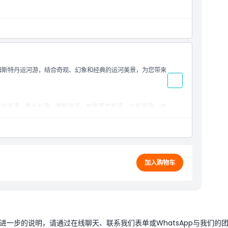
的阿姆斯特丹运河游，结合奇观、幻象和经典的运河美景，为您带来
西班牙语、意大利语、葡萄牙语、加泰罗尼亚语、土耳其语、波
拉伯语、希伯来语和印地语版本）
兰克之家、Leidseplein或国立博物馆（Stadhouderskade
加入购物车
一步的说明，请通过在线聊天、联系我们表单或WhatsApp与我们的