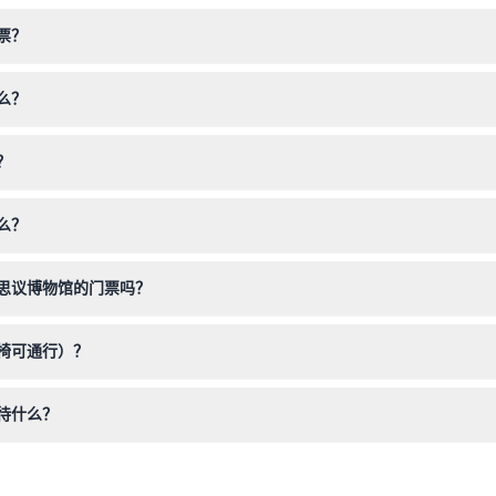
票？
您喜欢的日期和票型，即可享受免排队入场，确保您的位置。
么？
00，最后入场时间为闭馆前一小时（具体时间可能变动——请在预订时确认）
？
费入场，但16岁以下的访客必须由付费成人陪同。14岁或16岁以上者需购
么？
，穿着舒适的鞋子以便探索四层展厅，并带着好奇心享受众多互动展品。
思议博物馆的门票吗？
会产生银行手续费。
椅可通行）？
参观展览。
待什么？
体验5D动态影院、太空隧道，并享受互动展品，如瑞普利先生的船和射击