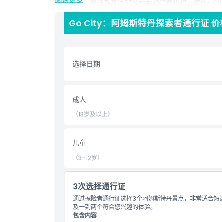
省。便利、灵活及高达50%左右的门票折扣，使Go C
观景点和文化景点的轻松方式。​
Go City：阿姆斯特丹探索者通行证 
亮点
选择日期
包含项
成人
儿童成人政策
（13岁及以上）
排除项
儿童
（3–12岁）
需要了解的事项
3次选择通行证
位置
通过探险者通行证选择3个阿姆斯特丹景点，非常适合短
及一到两个符合您兴趣的体验。
取消政策
包含内容