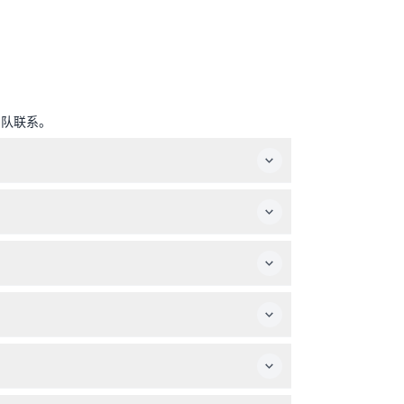
团队联系。
您可以按自己的节奏探索阿姆斯特丹。
证进入。