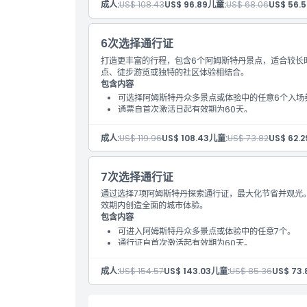
成人:
US$ 108.43
US$ 96.89
儿童:
US$ 68.06
US$ 56.5
6次选择通行证
打造更丰富的行程，包含6个阿姆斯特丹景点，适合较长
点、徒步游览或独特的社区体验相结合。
包含内容
可选择阿姆斯特丹众多景点或体验中的任意6个入场
通票自首次激活日起有效期为60天。​
成人:
US$ 119.96
US$ 108.43
儿童:
US$ 73.82
US$ 62.2
7次选择通行证
通过选择7项阿姆斯特丹探索通行证，最大化节省并观光
效期内创造全面的城市体验。
包含内容
可进入阿姆斯特丹众多景点或体验中的任意7个。
通行证自首次激活起有效期为60天。
成人:
US$ 154.57
US$ 143.03
儿童:
US$ 85.36
US$ 73.