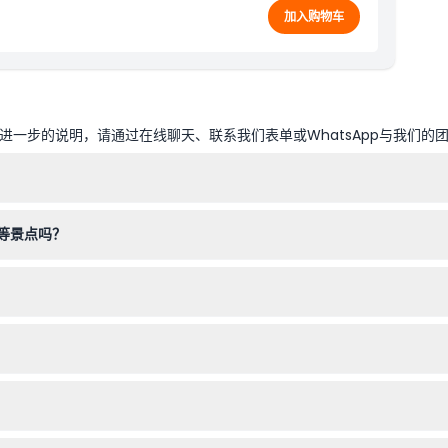
加入购物车
一步的说明，请通过在线聊天、联系我们表单或WhatsApp与我们的
使用您的电子通行证入场。通行证在首次使用时激活，有效期为30天，让
等景点吗？
体验馆、A'DAM 瞭望台、运河游船等，所有这些都可凭单一电子通行
支付成人票价，适合家庭和单人旅行者使用。
本网站查看各景点的具体要求。
版），即可快速无票进入各个景点。