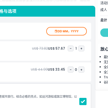
ity阿姆斯特丹探索者通行证成为自定义欣赏城市运河、博物馆、
活动
成人
价格与选项
总计
DD MM，YYYY
US$ 73.82
US$ 57.67
-
1
+
放
最
无
全
US$ 44.99
US$ 33.45
-
0
+
全
Tr
谷
途城市旅行。结合必看的亮点，如运河游船或国立博物馆，以