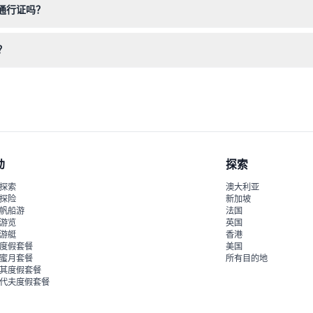
索通行证吗？
的行程已确定后再进行预订。
？
入第一个景点时激活通行证，开启30天的有效期。
动
探索
探索
澳大利亚
探险
新加坡
帆船游
法国
游览
英国
游艇
香港
度假套餐
美国
蜜月套餐
所有目的地
其度假套餐
代夫度假套餐