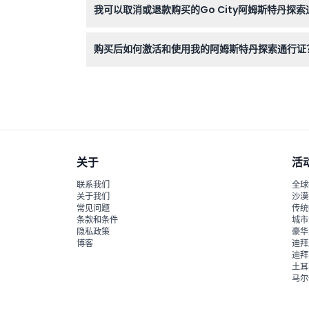
我可以取消或退款购买的Go City阿姆斯特丹探
不可以，门票一经购买不可退款或取消，请确保您
购买后如何激活和使用我的阿姆斯特丹探索通行证
预订后，您将通过电子邮件收到电子通行证；在进
关于
活
联系我们
全球
关于我们
沙漠
常见问题
传统
条款和条件
城市
隐私政策
豪华
博客
迪拜
迪拜
土耳
马尔