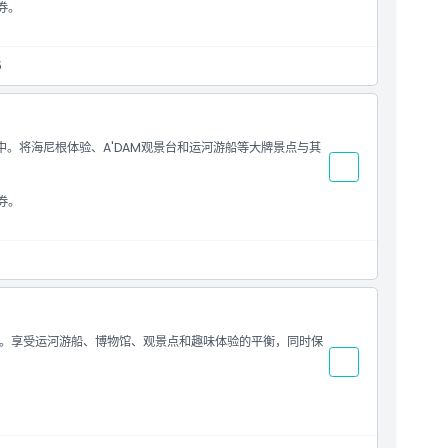
券。
5
。将海尼根体验、A'DAM观景台和运河游船等大牌景点与其
券。
丹。享受运河游船、博物馆、观景点和趣味体验的平衡，同时保