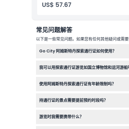
US$ 57.67
常见问题解答
以下是一些常见问题。如果您有任何其他疑问或需要进
Go City 阿姆斯特丹探索通行证如何使用？
您可以从45多个选项中选择3到7个景点，然后
我可以用探索通行证游览如国立博物馆和运河游船
可以，该通行证包含热门景点，如国立博物馆、喜力
使用阿姆斯特丹探索通行证有年龄限制吗？
参与者必须年满3岁及以上，13岁及以上儿童需
持通行证的景点需要提前预约时段吗？
部分景点需要提前预约或预定时段，预订时请通过
游览时我需要携带什么？
只需携带您的电子通行证（手机上的电子版或打印