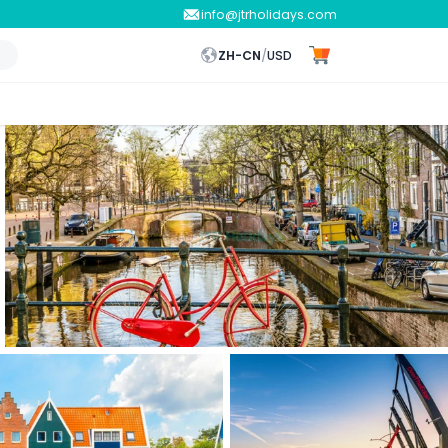
info@jtrholidays.com
ZH-CN
/
USD