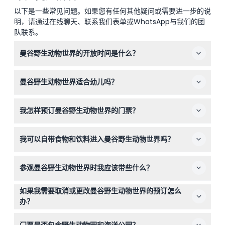
以下是一些常见问题。如果您有任何其他疑问或需要进一步的说
明，请通过在线聊天、联系我们表单或WhatsApp与我们的团
队联系。
曼谷野生动物世界的开放时间是什么？
曼谷野生动物世界每天开放，野生动物园周二至周五营业时
曼谷野生动物世界适合幼儿吗？
间为上午9:00至下午4:30，周末为上午9:00至下午
5:00（周一闭园）（时间可能会有变动—请在预订时确
是的，曼谷野生动物世界非常适合2至12岁的儿童，身高低
认）。
我怎样预订曼谷野生动物世界的门票？
于99厘米的儿童免费入场。
您可以在本网站方便地在线预订曼谷野生动物世界的门票，
我可以自带食物和饮料进入曼谷野生动物世界吗？
选择包括野生动物园入场及可选附加项目的各种套餐。
一般不允许携带外来食物和饮料进入园区，但园内有许多餐
参观曼谷野生动物世界时我应该带些什么？
饮选择，您可以在游览时购买餐点和零食。
请带上舒适的步行鞋、防晒用品如帽子和防晒霜，以及相机
如果我需要取消或更改曼谷野生动物世界的预订怎么
以记录您的野生动物探险。
办？
取消和更改政策取决于您购买的具体门票或套餐；请在结账
门票是否包含野生动物园和海洋公园？