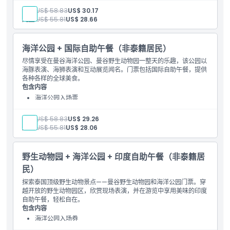
印度午餐自助餐（时间 11:00 上午 - 2:00 下午）
成人:
US$ 58.83
US$ 30.17
儿童:
US$ 55.81
US$ 28.66
海洋公园 + 国际自助午餐（非泰籍居民）
尽情享受在曼谷海洋公园、曼谷野生动物园一整天的乐趣，该公园以
海豚表演、海狮表演和互动展览闻名。门票包括国际自助午餐，提供
各种各样的全球美食。
包含内容
海洋公园入场票
国际自助午餐
成人:
US$ 58.83
US$ 29.26
儿童:
US$ 55.81
US$ 28.06
野生动物园 + 海洋公园 + 印度自助午餐（非泰籍居
民）
探索泰国顶级野生动物景点——曼谷野生动物园和海洋公园门票。穿
越开放的野生动物园区，欣赏现场表演，并在游览中享用美味的印度
自助午餐，轻松自在。
包含内容
海洋公园入场券
印度自助午餐