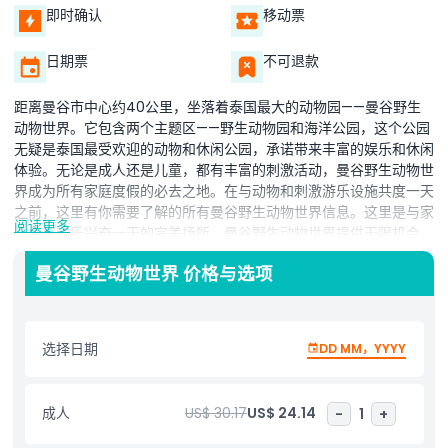
即时确认
移动票
日期票
不可退款
距离曼谷市中心约40公里，坐落着泰国最大的动物园——曼谷野生
动物世界。它包含两个主题区——野生动物园和海洋公园，这个公园
无疑是泰国最受欢迎的动物和休闲公园，承诺带来丰富的娱乐和休闲
体验。无论是成人还是儿童，都有丰富的刺激活动，曼谷野生动物世
界成为所有家庭度假的必去之地。在与动物和刺激游乐设施共度一天
之前，这里有你需要了解的所有曼谷野生动物世界信息。这里是与家
阅读更多
人共度欢乐兴奋一天的完美场所，曼谷野生动物世界提供无限机会，
在尽情娱乐的同时探索大自然和野生动物的美丽。
曼谷野生动物世界 价格与选项
野生动物世界分为两个截然不同的部分，野生动物园和海洋公园。在
野生动物园，你将有机会见到来自全球的100多种动物；而海洋公园
则是陆地、海洋和空中动物的家园。在曼谷野生动物世界，你可以欣
选择日期
DD MM，YYYY
赏到8个极具特色的惊险表演，包括激动人心的猩猩拳击表演、海狮
表演、海豚表演以及精彩绝伦的好莱坞牛仔特技表演。野生动物世界
还拥有精彩的景点，如白虎、热带雨林鸟舍和锦鲤花园。你还可以欣
成人
US$ 30.17
US$ 24.14
-
1
+
赏令人惊叹的老虎和狮子喂食表演。你可以体验真实的丛林狩猎之
旅，有长8公里、时长45分钟的驾驶旅程。在狩猎旅程中，你将穿过