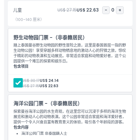
野生动物世界风景如画的环境，并近距离接触一些稀有及濒危物种。
儿童
US$ 27.15
US$ 22.63
-
0
+
请务必提前在线预订门票，享受无忧体验。
（100–140 厘米）
包含项
野生动物园门票 -（非泰籍居民）
踏上泰国曼谷野生动物园的野性冒险之旅，这里是泰国首屈一指的野
儿童成人政策
生动物公园！享受穿越多样动物栖息地的激动人心的狩猎之旅，惊叹
于精彩的动物表演和互动展览。非常适合家庭和动物爱好者，这个公
园提供一个难忘的探索和娱乐日。
排除项
包含项目
野生动物园门票 - 非泰国公民
成人:
US$ 30.17
US$ 24.14
营业时间
儿童:
US$ 27.15
US$ 22.63
需要了解的事项
海洋公园门票 -（非泰籍居民）
探索曼谷海洋公园的水生奇观，在这里您可以沉浸于多样的海洋生物
展览和激动人心的动物表演。这个公园非常适合家庭和海洋爱好者，
取消政策
提供一个令人兴奋且富有教育意义的体验，吸引各个年龄段的游客。
包含内容
海洋公园门票 非泰国籍人士