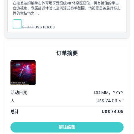
在拉差达姆纳拳击体育场享受高级VIP休息区座位，拥有绝佳的拳击
台边视角、专属舒适体验以及沉浸式泰拳氛围，场馆是曼谷最具标志
性的竞技场之一。
人:
US$ 137.11
US$ 136.08
订单摘要
活动日期
DD MM，YYYY
人
US$ 74.09 × 1
总计
US$ 74.09
前往结账