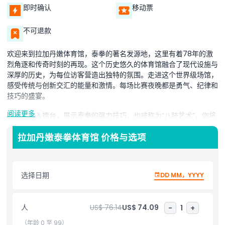
即时确认
移动票
不可退款
欢迎来到拉加丹嫩体育馆，泰拳的著名发源地，这里有着78年的激
烈角逐和传奇时刻的再现。这个历史悠久的体育馆融合了现代设施与
深厚的历史，为每位访客营造出独特的氛围。走进这个世界级场馆，
感受传统与创新交汇的能量和激情。每场比赛夜晚都是勇气、纪律和
技巧的盛宴。
阅读更多
当拳手进入擂台，展示泰拳的强力技巧，也被称为“八肢艺术”，你将
感受到肾上腺素的激增。观赏精英拳手施展迅雷不及掩耳的踢技、强
力的拳击和令人惊叹的动作，创造出令人难忘的激动场面。场馆气氛
拉加丹嫩泰拳体育馆 价格与选项
电力十足，观众为自己喜爱的拳手欢呼，激情感染四周。
无论你是泰拳的长期粉丝还是这项运动的新手，拉加丹嫩体育馆都将
选择日期
DD MM，YYYY
带来充满能量、热情和难忘时刻的夜晚。别错过成为这场精彩体验一
部分的机会。立即预订门票，准备释放你内心的战士吧！
人
US$ 76.14
US$ 74.09
-
1
+
亮点
（年龄 0 至 99）