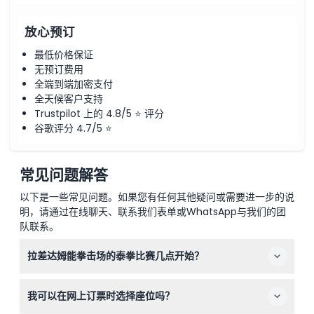
放心预订
最低价格保证
无预订费用
全端到端加密支付
全天候客户支持
Trustpilot 上的 4.8/5 ⭐ 评分
谷歌评分 4.7/5 ⭐
常见问题解答
以下是一些常见问题。如果您有任何其他疑问或需要进一步的说
明，请通过在线聊天、联系我们表单或WhatsApp与我们的团
队联系。
拉差达姆能拳击场的泰拳比赛几点开始？
拉差达姆能拳击场的比赛通常在晚上7点开始，入场时间为
我可以在网上订票时选择座位吗？
下午6点。一些特殊活动，如顶级传统泰拳赛事，可能会在
大约下午5点15分开场（具体时间可能变动，请在预订时确