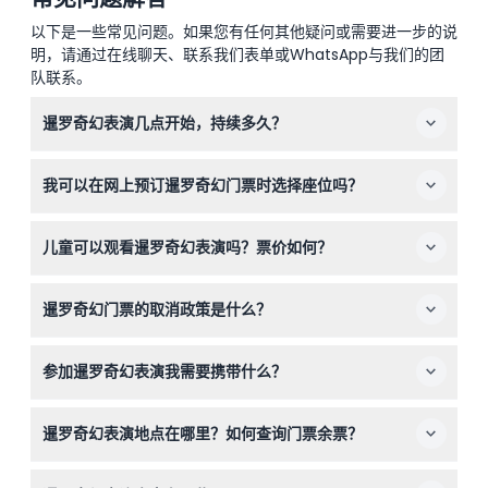
以下是一些常见问题。如果您有任何其他疑问或需要进一步的说
明，请通过在线聊天、联系我们表单或WhatsApp与我们的团
队联系。
暹罗奇幻表演几点开始，持续多久？
暹罗奇幻表演在下午5:00、晚上7:30和9:30开始，每场大
我可以在网上预订暹罗奇幻门票时选择座位吗？
约持续60分钟（时间可能会有变动——请在预订时确认）。
座位按先到先得自动分配，因此最好和您的团体一起预订
儿童可以观看暹罗奇幻表演吗？票价如何？
票，以便坐在一起。
4岁及以上儿童需要购买全票，0-3岁的儿童免费入场。
暹罗奇幻门票的取消政策是什么？
门票不可退款且不可取消，请在预订前确认您的计划。
参加暹罗奇幻表演我需要携带什么？
请携带您的线上购票确认，并提前一点时间到场以便舒适就
暹罗奇幻表演地点在哪里？如何查询门票余票？
座；无需携带特殊物品。
表演地点在曼谷的河滨码头亚洲迪（Asiatique The