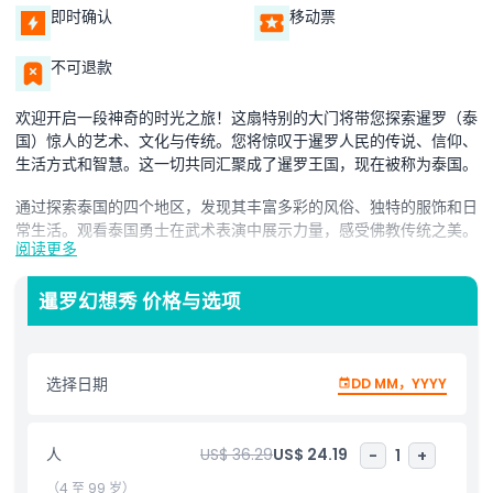
即时确认
移动票
不可退款
欢迎开启一段神奇的时光之旅！这扇特别的大门将带您探索暹罗（泰
国）惊人的艺术、文化与传统。您将惊叹于暹罗人民的传说、信仰、
生活方式和智慧。这一切共同汇聚成了暹罗王国，现在被称为泰国。
通过探索泰国的四个地区，发现其丰富多彩的风俗、独特的服饰和日
常生活。观看泰国勇士在武术表演中展示力量，感受佛教传统之美。
阅读更多
您还将了解古代暹罗王国的宏伟历史，并受到泰国美丽艺术和建筑的
启发。
暹罗幻想秀 价格与选项
通过耀眼的服装、激动人心的舞蹈和欢乐的氛围，庆祝拉达那哥欣时
代充满活力的精神，呈现泰国多彩文化的最佳风采。
选择日期
DD MM，YYYY
亮点
人
US$ 36.29
US$ 24.19
-
1
+
（4 至 99 岁）