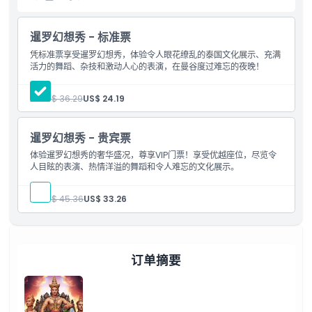
包含项
暹罗幻想秀 - 标准票
儿童成人政策
凭标准票享受暹罗幻想秀，体验令人眼花缭乱的泰国文化展示、充满
活力的舞蹈、杂技和激动人心的表演，在曼谷度过难忘的夜晚！
排除项
人:
US$ 36.29
US$ 24.19
营业时间
暹罗幻想秀 - 贵宾票
体验暹罗幻想秀的奢华盛况，尊享VIP门票！享受优越座位，尽览令
需要了解的事项
人目眩的表演、热情洋溢的舞蹈和令人难忘的文化展示。
人:
US$ 45.36
US$ 33.26
位置
如何到达那里
订单摘要
如何兑换