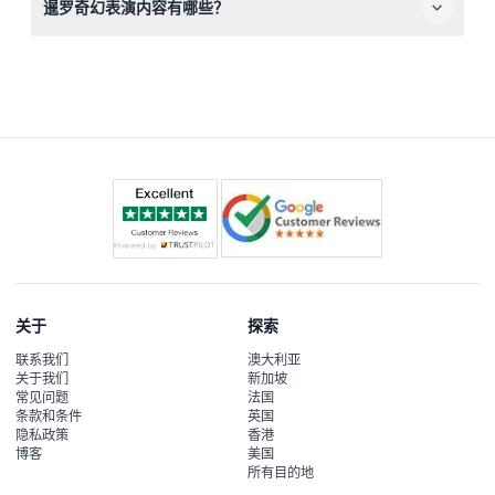
暹罗奇幻表演内容有哪些？
Riverfront）；您可以在本网站上查看当前票务情况并直接
预订座位。
欣赏结合传统泰国舞蹈、武术、杂技、魔术及特效的独特表
演，讲述有关暹罗文化和传奇的动人故事。
关于
探索
联系我们
澳大利亚
关于我们
新加坡
常见问题
法国
条款和条件
英国
隐私政策
香港
博客
美国
所有目的地