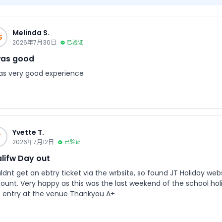
Melinda S.
S
2026年7月30日
已验证
was good
was very good experience
Yvette T.
T
2026年7月12日
已验证
lifw Day out
ldnt get an ebtry ticket via the wrbsite, so found JT Holiday w
kend of the school holidays. Easy booking site, easy ticket access,
t entry at the venue Thankyou A+