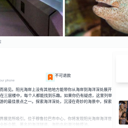
馆
不可退款
our phone
而易见。阳光海岸上没有其他地方能带你从海岸到海洋深处展开
分布在三层楼中，每个人都能找到乐趣。如果你仍有疑虑，这里列举
游的最佳景点之一。探索海洋深处，沉浸在奇妙的海景中，探索
界展览所吸引。位于穆鲁拉巴市中心，你将发现阳光海岸海洋世
全新企鹅、著名的海洋隧道、海豹岛和潮汐触摸池。