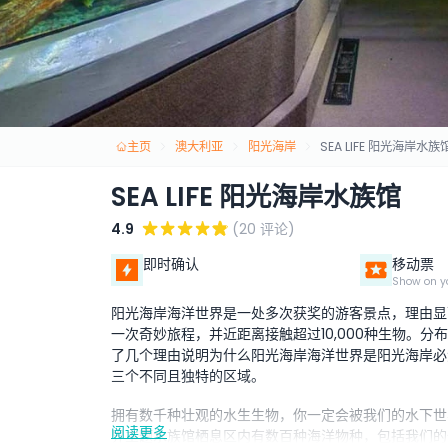
主页
澳大利亚
阳光海岸
SEA LIFE 阳光海岸水族
SEA LIFE 阳光海岸水族馆
4.9
(20 评论)
即时确认
移动票
Show on y
阳光海岸海洋世界是一处多次获奖的游客景点，理由显
一次奇妙旅程，并近距离接触超过10,000种生物。
了几个理由说明为什么阳光海岸海洋世界是阳光海岸必
三个不同且独特的区域。
拥有数千种壮观的水生生物，你一定会被我们的水下世
阅读更多
界主题水族馆栖息区内有数百种海洋物种，包括我们的