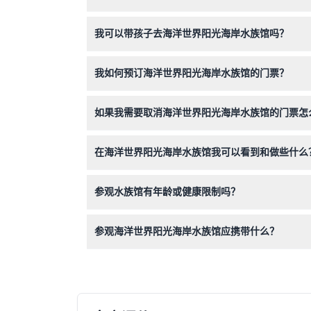
水族馆每天开放，时间为上午9:00至下午3:00
我可以带孩子去海洋世界阳光海岸水族馆吗？
可以，年龄在0-2岁的儿童凭护照验证免费入场，
我如何预订海洋世界阳光海岸水族馆的门票？
您可以直接在本网站在线轻松预订门票，随时查看
如果我需要取消海洋世界阳光海岸水族馆的门票怎
门票一旦购买不予退还，也无法取消，请在预订前
在海洋世界阳光海岸水族馆我可以看到和做些什么
您将探索超过10,000种海洋生物，涵盖11个
参观水族馆有年龄或健康限制吗？
15岁以下的访客必须由成人陪同；无特定健康限
参观海洋世界阳光海岸水族馆应携带什么？
请携带预订确认信息和如需儿童验证的照片身份，