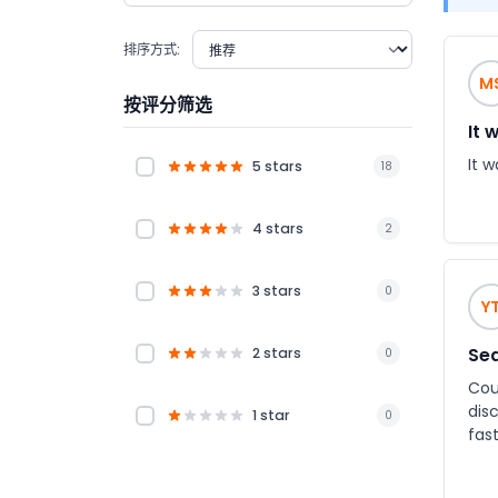
排序方式:
M
按评分筛选
It 
It 
5 stars
18
4 stars
2
3 stars
0
Y
Sea
2 stars
0
Cou
discount. Very happy as this was the last wee
1 star
0
fas