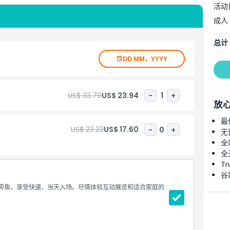
活动
水母收藏之一
成人
鱼和魟鱼
总计
斯班仅一小时二十分钟车程。
DD MM，YYYY
US$ 33.79
US$ 23.94
-
1
+
放
最
US$ 23.23
US$ 17.60
-
0
+
无
全
全
Tr
谷
和热带鱼，享受快速、当天入场。尽情体验互动展览和适合家庭的