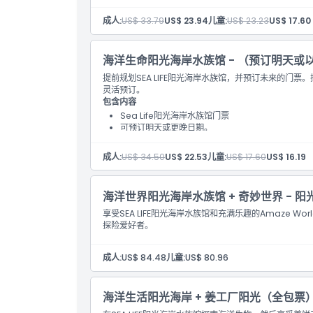
成人:
US$ 33.79
US$ 23.94
儿童:
US$ 23.23
US$ 17.60
取消政策
海洋生命阳光海岸水族馆 - （预订明天或
提前规划SEA LIFE阳光海岸水族馆，并预订未来的门
灵活预订。
包含内容
Sea Life阳光海岸水族馆门票
可预订明天或更晚日期。
成人:
US$ 34.50
US$ 22.53
儿童:
US$ 17.60
US$ 16.19
海洋世界阳光海岸水族馆 + 奇妙世界 - 
享受SEA LIFE阳光海岸水族馆和充满乐趣的Amaze 
探险爱好者。
成人:
US$ 84.48
儿童:
US$ 80.96
海洋生活阳光海岸 + 姜工厂阳光（全包票