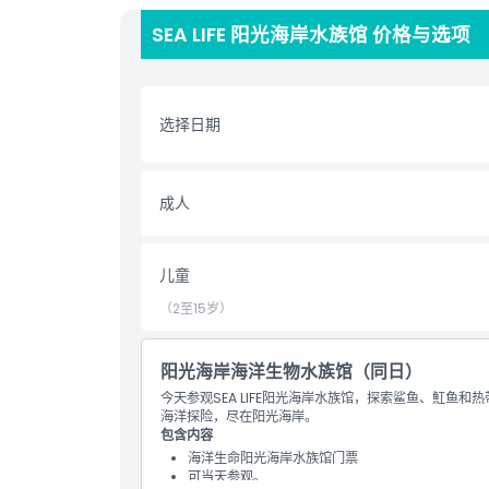
近距离观赏超过10,000种生物，包括澳大利亚最大的
SEA LIFE 阳光海岸水族馆 价格与选项
结识罕见的苏眉龙、著名的驻场海豹以及超过20种鲨
行走在长达80米的海洋隧道下，探秘海洋深处
享受该场馆便利的位置，位于穆鲁拉巴市中心，距布里
选择日期
包含项
成人
儿童成人政策
儿童
营业时间
（2至15岁）
需要了解的事项
阳光海岸海洋生物水族馆（同日）
今天参观SEA LIFE阳光海岸水族馆，探索鲨鱼、魟鱼
海洋探险，尽在阳光海岸。
位置
包含内容
海洋生命阳光海岸水族馆门票
可当天参观。
如何到达那里