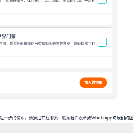
姜饼工厂的趣味游览，体验景点、品尝和适合家庭的活动，一站式
世界门票
尼植物园，邂逅色彩斑斓的鸟类和如画的雨林景观，体验自然与野
加入购物车
一步的说明，请通过在线聊天、联系我们表单或WhatsApp与我们的