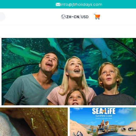
info@jtrholidays.com
ZH-CN
/
USD