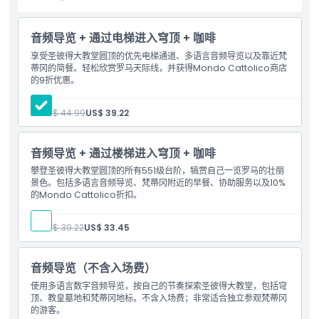
景点。语音导览所提供的信息通俗易懂，使您的参观既愉快又具有教
育意义。
音频导览 + 通过电梯进入穹顶 + 咖啡
预订圣彼得大教堂及圆顶门票含语音导览，是探索这一标志性地标的
享受圣彼得大教堂圆顶的优先电梯通道、多语言音频导览以及靠近梵
完美方式。避开长队，享受顺畅体验，尽情发现梵蒂冈城的美丽。无
蒂冈的简餐。轻松欣赏罗马天际线，并获得Mondo Cattolico商店
论您对历史、建筑感兴趣，还是仅仅想欣赏壮丽景色，此次参观都是
的9折优惠。
您在罗马的必访之选。
人:
US$ 44.99
US$ 39.22
亮点
音频导览 + 通过楼梯进入穹顶 + 咖啡
攀登圣彼得大教堂圆顶的所有551级台阶，犒赏自己一览罗马的壮丽
包含项
景色。包括多语言音频导览、梵蒂冈附近的早餐、协助服务以及10%
的Mondo Cattolico折扣。
儿童成人政策
人:
US$ 39.22
US$ 33.45
不适合
音频导览（不含入场费）
使用多语言数字音频导览，按自己的节奏探索圣彼得大教堂，包括穹
顶、教皇墓地和梵蒂冈地标。不含入场费；非常适合独立参观梵蒂冈
需要了解的事项
的游客。