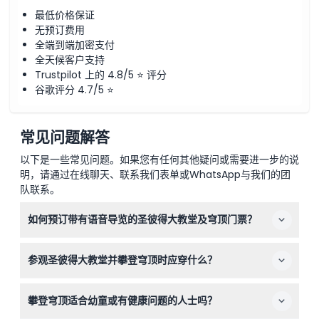
最低价格保证
无预订费用
全端到端加密支付
全天候客户支持
Trustpilot 上的 4.8/5 ⭐ 评分
谷歌评分 4.7/5 ⭐
常见问题解答
以下是一些常见问题。如果您有任何其他疑问或需要进一步的说
明，请通过在线聊天、联系我们表单或WhatsApp与我们的团
队联系。
如何预订带有语音导览的圣彼得大教堂及穹顶门票？
您可以在本网站上轻松在线预订门票。只需选择您偏好的日
参观圣彼得大教堂并攀登穹顶时应穿什么？
期和时间，然后完成结账即可保证您的参观。
有严格的着装规定，禁止穿露出肩膀、背部或膝盖的衣服。
攀登穹顶适合幼童或有健康问题的人士吗？
建议您携带围巾或毛衣，或穿着得体的服装以确保顺利入
场。