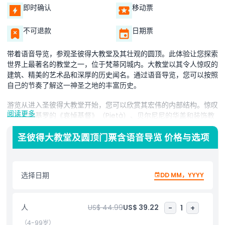
即时确认
移动票
不可退款
日期票
带着语音导览，参观圣彼得大教堂及其壮观的圆顶。此体验让您探索
世界上最著名的教堂之一，位于梵蒂冈城内。大教堂以其令人惊叹的
建筑、精美的艺术品和深厚的历史闻名。通过语音导览，您可以按照
自己的节奏了解这一神圣之地的丰富历史。
游览从进入圣彼得大教堂开始，您可以欣赏其宏伟的内部结构。惊叹
阅读更多
于米开朗基罗的《哀悼基督》（Pietà）、贝尔尼尼的华盖和装饰教
堂的美丽马赛克。大教堂的每一个角落都蕴含着令人难以置信的细
节，使其成为梵蒂冈城必访之地。
圣彼得大教堂及圆顶门票含语音导览 价格与选项
在游览完大教堂后，前往圆顶，享受难忘的景色。攀登至顶部，俯瞰
梵蒂冈城和罗马的壮丽风光。攀登的辛苦是值得的，因为从圆顶俯瞰
选择日期
DD MM，YYYY
的全景令人屏息。您将从高处获得城市的独特视角，使此次参观更加
特别。
语音导览提供关于圣彼得大教堂及其圆顶的有趣事实和故事。它介绍
人
US$ 44.99
US$ 39.22
-
1
+
了历史、建筑和著名艺术品，帮助您更好地欣赏这个令人难以置信的
（4-99岁）