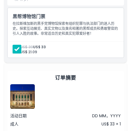
儿童成人政策
黑帮博物馆门票
在拉斯维加斯的黑手党博物馆探索有组织犯罪与执法部门的迷人历
排除项
史。探索互动展览、真实文物以及臭名昭著的黑帮成员和勇敢警官的
引人入胜的故事。非常适合历史和真实犯罪爱好者！
营业时间
成人:
US$ 39
US$ 33
儿童:
US$ 21.09
需要了解的事项
位置
订单摘要
如何到达那里
如何兑换
活动日期
DD MM，YYYY
成人
US$ 33 × 1
取消政策