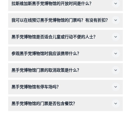
拉斯维加斯黑手党博物馆的开放时间是什么？
黑手党博物馆每日开放，时间为上午9:00至晚上9:00，最
我可以在线预订黑手党博物馆的门票吗？有没有折扣？
后入场时间为晚上7:00（时间可能会有所变动——请在预订
时确认）。
是的，您可以在本网站轻松在线预订门票。内华达州居民、
黑手党博物馆是否适合儿童或行动不便的人士？
学生、执法人员和军人可享受折扣。
博物馆欢迎11岁及以上的访客，并且支持婴儿车及轮椅通
参观黑手党博物馆时我应该携带什么？
行，适合家庭及行动不便的游客参观。
请携带有效身份证件以享受相关折扣，穿着舒适的鞋子以便
黑手党博物馆门票的取消政策是什么？
参观展览，并携带预购的门票入场。
门票不可退款且不可取消，请确保在预订的日期和时间使用
黑手党博物馆有停车场吗？
门票。
博物馆旁边有收费的有限停车位，附近的赌场也提供额外的
黑手党博物馆的门票是否包含餐饮？
停车选择。
门票不包含餐饮，但如果您年满21岁，可以进入地下一层的
地下酒吧。