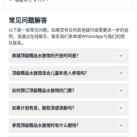
常见问题解答
以下是一些常见问题。如果您有任何其他疑问或需要进一步的说
明，请通过在线聊天、联系我们表单或WhatsApp与我们的团
队联系。
槟城顶级精品水族馆的开放时间是？
水族馆每天开放，时间为上午10:00至下午7:00，最晚入场
顶级精品水族馆适合儿童和老人参观吗？
时间为下午6:30（可能会有变动——请在预订时确认）。
是的，水族馆欢迎各年龄段游客。3至12岁的儿童和60岁及
如何预订顶级精品水族馆的门票？
以上的老年人享受儿童票价，13至59岁的成人按成人票价
收费。
您可以在本网站上轻松在线预订门票，同时查询可用日期并
如果计划有变，能取消或退款吗？
锁定您偏好的日期和时间。
顶级精品水族馆的门票不可退款且不可取消，请确保预订日
参观顶级精品水族馆时有什么期待？
期和时间适合您的行程。
您将体验一次亲密且具有教育意义的旅程，探索超过150种