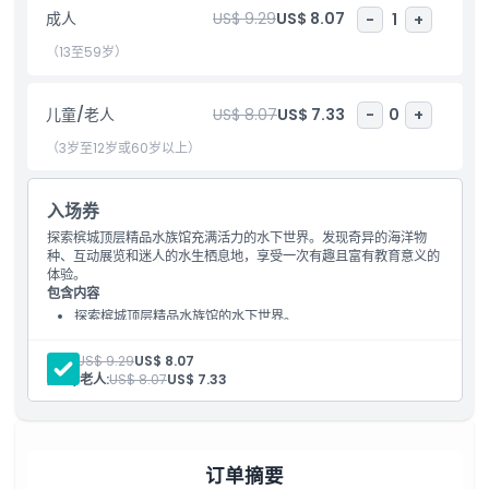
成人
US$ 9.29
US$ 8.07
-
1
+
包含项
（13至59岁）
儿童成人政策
儿童/老人
US$ 8.07
US$ 7.33
-
0
+
（3岁至12岁或60岁以上）
排除项
入场券
营业时间
探索槟城顶层精品水族馆充满活力的水下世界。发现奇异的海洋物
种、互动展览和迷人的水生栖息地，享受一次有趣且富有教育意义的
体验。
包含内容
需要了解的事项
探索槟城顶层精品水族馆的水下世界。
发现奇异的海洋物种和互动展览。
位置
成人:
US$ 9.29
US$ 8.07
儿童/老人:
US$ 8.07
US$ 7.33
如何兑换
订单摘要
取消政策