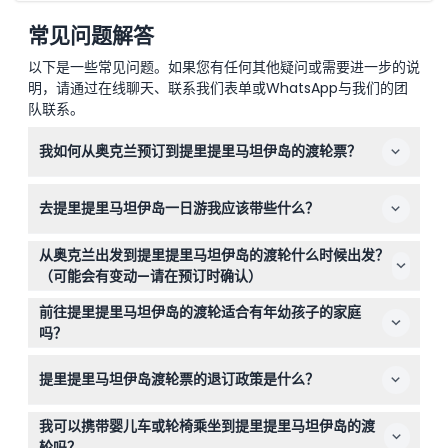
常见问题解答
以下是一些常见问题。如果您有任何其他疑问或需要进一步的说
明，请通过在线聊天、联系我们表单或WhatsApp与我们的团
队联系。
我如何从奥克兰预订到提里提里马坦伊岛的渡轮票？
您可以直接在本网站轻松预订往返渡轮票。最好提前预订，
去提里提里马坦伊岛一日游我应该带些什么？
尤其是在11月至4月的旺季，以确保您选择的日期和时间。
岛上没有食品店，请务必自带零食和饮料。此外，穿舒适的
从奥克兰出发到提里提里马坦伊岛的渡轮什么时候出发？
步行鞋，并考虑带上帽子和防晒霜等防晒用品。
（可能会有变动—请在预订时确认）
渡轮每周运行五天，从星期三到星期日，工作日9:00出
前往提里提里马坦伊岛的渡轮适合有年幼孩子的家庭
发，周末8:30出发。夏季高峰期班次更频繁（可能会有变
吗？
动—请在预订时确认）。
绝对适合！0-4岁的儿童在有付费成人陪同下可免费乘坐，
提里提里马坦伊岛渡轮票的退订政策是什么？
但请在预订时将所有儿童纳入人数统计。请注意渡轮不适合
婴儿车或轮椅使用。
票务不可退款且不可取消。请确保在预订日期和时间使用您
我可以携带婴儿车或轮椅乘坐到提里提里马坦伊岛的渡
的票，因为票务严格不可转让。
轮吗？