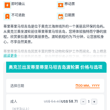
即时确认
移动票
不可退款
日期票
蒂里蒂里马坦吉岛是位于奥克兰海岸线外的一个美丽且环保的岛屿。
从奥克兰乘坐渡轮前往蒂里蒂里马坦吉岛，您将体验独特而宁静的旅
程，欣赏豪拉基湾的美丽景色。渡轮航程约为75分钟，让您放松身
心，尽享自然美景。
蒂里蒂里马坦吉岛因其丰富的野生动物和保护工作而闻名。岛上栖息
阅读更多
着许多罕见且濒危的鸟类，是自然爱好者必到之地。您可以参加导览
徒步，穿越郁郁葱葱的森林和风景秀丽的小径。
奥克兰出发蒂里蒂里马坦吉岛渡轮票 价格与选项
岛屿非常适合想要深入了解新西兰本地动植物的游客。奥克兰出发的
渡轮票为您轻松通达这处令人惊叹的目的地，让您度过沉浸于自然的
一天。无论您想欣赏风景、享受宁静的步行，还是观赏独特的野生动
选择日期
DD MM，YYYY
物，蒂里蒂里马坦吉岛都能为每位游客提供特别体验。
成人
US$ 64.40
US$ 58.71
-
1
+
亮点
（16岁及以上）