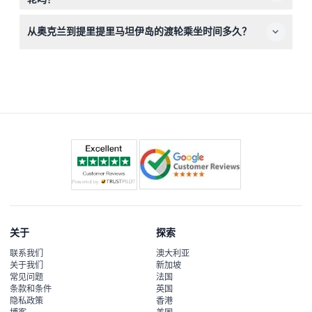
渡轮服务不支持婴儿车或轮椅通行，如需特殊帮助，请提前
从奥克兰到提里提里马坦伊岛的渡轮乘坐时间多久？
做好安排。
渡轮旅程大约需要80分钟，途中您可以欣赏豪拉基湾的美
丽景色。
关于
探索
联系我们
澳大利亚
关于我们
新加坡
常见问题
法国
条款和条件
英国
隐私政策
香港