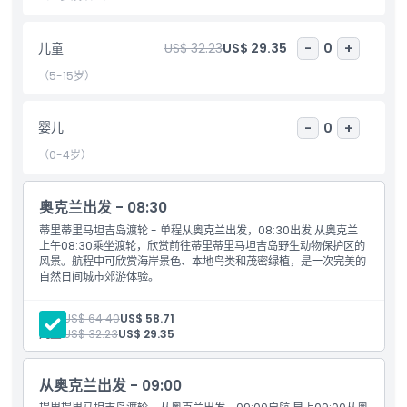
包含项
儿童
US$ 32.23
US$ 29.35
-
0
+
儿童成人政策
（5-15岁）
婴儿
-
0
+
排除项
（0-4岁）
营业时间
奥克兰出发 - 08:30
蒂里蒂里马坦吉岛渡轮 - 单程从奥克兰出发，08:30出发 从奥克兰
需要了解的事项
上午08:30乘坐渡轮，欣赏前往蒂里蒂里马坦吉岛野生动物保护区的
风景。航程中可欣赏海岸景色、本地鸟类和茂密绿植，是一次完美的
自然日间城市郊游体验。
位置
成人:
US$ 64.40
US$ 58.71
儿童:
US$ 32.23
US$ 29.35
如何兑换
从奥克兰出发 - 09:00
取消政策