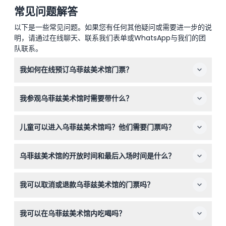
常见问题解答
以下是一些常见问题。如果您有任何其他疑问或需要进一步的说
明，请通过在线聊天、联系我们表单或WhatsApp与我们的团
队联系。
我如何在线预订乌菲兹美术馆门票？
您可以直接在本网站上预订乌菲兹美术馆门票，选择您喜欢
我参观乌菲兹美术馆时需要带什么？
的日期和时间，免排队并保证入场。
请携带您的门票确认单、有效身份证件以及适合步行的舒适
儿童可以进入乌菲兹美术馆吗？他们需要门票吗？
鞋子。允许拍照，但禁止使用闪光灯和三脚架。
6岁及以上儿童需购买成人票，0-5岁儿童免费且无需预
乌菲兹美术馆的开放时间和最后入场时间是什么？
订。
美术馆周二至周日开放，时间为上午8:15至下午6:30，最后
我可以取消或退款乌菲兹美术馆的门票吗？
入场时间为下午5:30（可能会有变动——请在预订时确
认）。
门票不可退款且不可取消，请确保您的计划确定后再预订。
我可以在乌菲兹美术馆内吃喝吗？