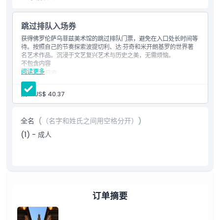
兹美术馆都将是一次难忘的体验。
跳过排队入场券
亮点
获得佛罗伦萨乌菲兹美术馆的跳过排队门票，避免在入口处长时间等
待。按照自己的节奏探索波提切利、达·芬奇和米开朗基罗的世界著
名艺术作品。沉浸于文艺复兴艺术与历史之美，无需烦恼。
包含项
不包含内容
阅读更多
语音导览
导游服务
交通
儿童成人政策
成人:
US$ 40.37
其他个人费用
包含内容
需要了解的事项
乌菲兹美术馆跳过排队门票
全名
(（名字和姓氏之间用空格分开）)
与友好工作人员会面并享受便捷的换票服务
(1) - 成人
预订费用
开放时间
位置
周二至周日：09:00-18:30
最后入场时间：17:30
开放时间及闭馆日期可能有所变动。请在访问前查看最新信息
如何到达那里
订单摘要
如何兑换