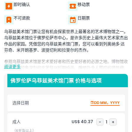
即时确认
移动票
不可退款
日期票
乌菲兹美术馆门票让您有机会探索世界上最著名的艺术博物馆之一。
乌菲兹美术馆位于佛罗伦萨市中心，是许多历史上最伟大艺术家杰出
作品的家园。凭借您的乌菲兹美术馆门票，您可以看到列奥纳多·达
芬奇、米开朗基罗、波提切利和拉斐尔的杰作。
参观乌菲兹美术馆是艺术爱好者和历史爱好者的必游之地。博物馆收
阅读更多
藏了令人印象深刻的文艺复兴时期绘画、雕塑及令人赞叹的建筑细
节。拥有您的乌菲兹美术馆门票，您可以漫步在装饰华丽的展厅，欣
赏波提切利的《维纳斯的诞生》和《春》这类标志性画作。乌菲兹美
佛罗伦萨乌菲兹美术馆门票 价格与选项
术馆的每个房间都满载着讲述意大利艺术和文化故事的艺术珍品。
凭借您的乌菲兹美术馆门票，您可以避开长队，轻松进入博物馆。这
选择日期
DD MM，YYYY
让您可以尽情欣赏艺术品而无需浪费时间排队。博物馆毗邻佛罗伦萨
其他重要地标，参观后可以轻松探索更多城市景点。
乌菲兹美术馆门票为您打开了一扇通往艺术美与历史的世界之门。不
成人
US$ 40.37
-
1
+
论您是热爱文艺复兴艺术还是想体验佛罗伦萨的文化底蕴，参观乌菲
（6岁及以上）