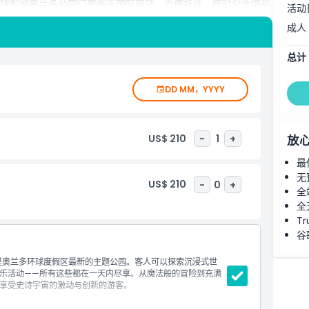
。环球影城奥兰多公园门票临近国际驱动，方便抵达，同时包含提前
活动
度假、奥兰多一日游及佛罗里达度假行程，此门票确保您体验中
成人
。立即预订您的环球影城奥兰多门票，创造终生难忘的回忆。
总计
DD MM，YYYY
US$ 210
-
1
+
放
最
无
US$ 210
-
0
+
全
全
Tr
谷
是奥兰多环球度假区最新的主题公园。客人可以探索沉浸式世
乐活动——所有这些都在一天内尽享。从魔法般的冒险到充满
享受史诗宇宙的激动与创新的游客。