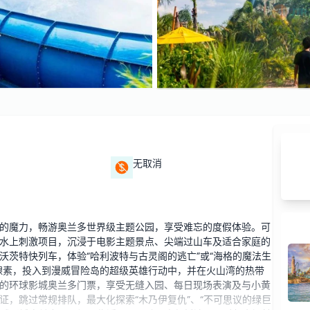
无取消
的魔力，畅游奥兰多世界级主题公园，享受难忘的度假体验。可
水上刺激项目，沉浸于电影主题景点、尖端过山车及适合家庭的
沃茨特快列车，体验“哈利波特与古灵阁的逃亡”或“海格的魔法生
腺素，投入到漫威冒险岛的超级英雄行动中，并在火山湾的热带
的环球影城奥兰多门票，享受无缝入园、每日现场表演及与小黄
证，跳过常规排队，最大化探索“木乃伊复仇”、“不可思议的绿巨