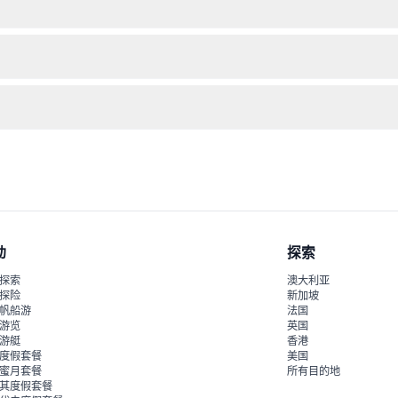
及您的门票确认函。建议提前到达，以便预留停车和安检时间。
季节有所不同，请在预订时在线查看最新时间表以便安排您的行程。（时
前查看游乐设施要求，合理规划您的行程，避免意外情况。
动
探索
探索
澳大利亚
探险
新加坡
帆船游
法国
游览
英国
游艇
香港
度假套餐
美国
蜜月套餐
所有目的地
其度假套餐