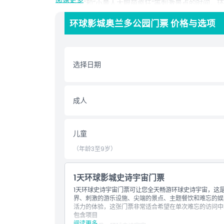
人过山车”和“小黄人大眼萌疯狂”等刺激景点的时间
入园、餐饮折扣及专属酒店套餐等福利。非常适合家庭
环球影城奥兰多公园门票 价格与选项
佛罗里达最佳环球影城景点、主题公园刺激及电影魔力
亮点
选择日期
包含项
成人
儿童成人政策
儿童
排除项
（年龄3至9岁）
营业时间
1天环球影城史诗宇宙门票
1天环球史诗宇宙门票可让您全天畅游环球史诗宇宙，这
界、刺激的游乐设施、尖端的景点、主题餐饮和难忘的娱
需要了解的事项
活力的体验，这张门票非常适合希望在单次难忘的访问中
包含项目
阅读更多