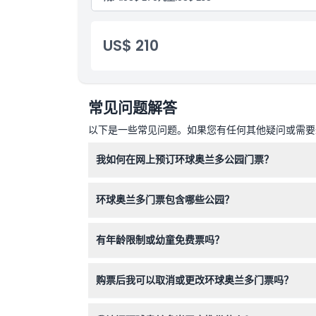
US$ 210
常见问题解答
以下是一些常见问题。如果您有任何其他疑问或需要进
我如何在网上预订环球奥兰多公园门票？
您可以通过选择您喜欢的票种和日期，直接在本网
环球奥兰多门票包含哪些公园？
门票包含环球影城佛罗里达、冒险岛和火山湾，并
有年龄限制或幼童免费票吗？
0-2岁的儿童免费入园，所有10岁及以上的访客
购票后我可以取消或更改环球奥兰多门票吗？
所有门票一经购买，订单完成后均不可取消、修改