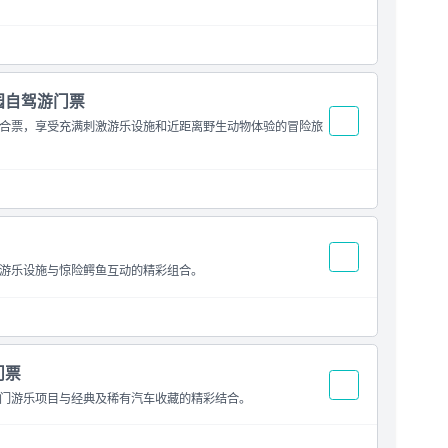
园自驾游门票
合票，享受充满刺激游乐设施和近距离野生动物体验的冒险旅
游乐设施与惊险鳄鱼互动的精彩组合。
门票
门游乐项目与经典及稀有汽车收藏的精彩结合。