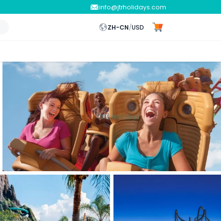
info@jtrholidays.com
ZH-CN
/
USD