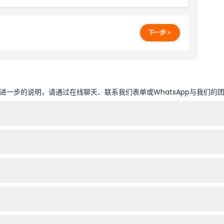
下一步
一步的说明，请通过在线聊天、联系我们表单或WhatsApp与我们的
站轻松预订环球奥兰多公园门票。
提供多园通票选项，允许您一天内游览多个公园。
需购买成人票。
或退款。