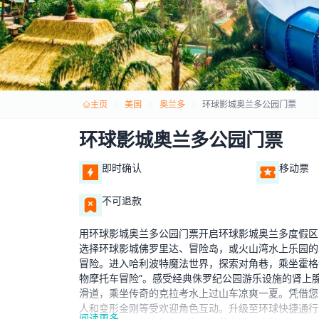
主页
美国
奥兰多
环球影城奥兰多公园门票
环球影城奥兰多公园门票
即时确认
移动票
不可退款
用环球影城奥兰多公园门票开启环球影城奥兰多度假区
选择环球影城佛罗里达、冒险岛，或火山湾水上乐园的
冒险。进入哈利波特魔法世界，探索对角巷，乘坐霍格
物摩托车冒险”。感受经典侏罗纪公园游乐设施的肾上
滑道，乘坐传奇的克拉考水上过山车凉爽一夏。凭借您
人和变形金刚等受欢迎角色互动。升级至环球快捷通行
阅读更多