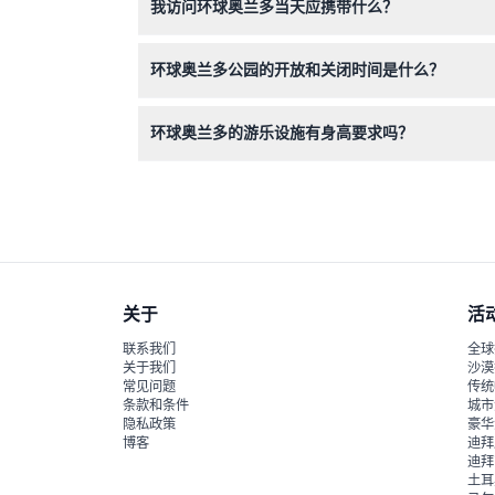
我访问环球奥兰多当天应携带什么？
请携带舒适的服装、防晒霜、可重复使用的水瓶以
环球奥兰多公园的开放和关闭时间是什么？
公园一般营业时间为上午9点至晚上9点，但根据
环球奥兰多的游乐设施有身高要求吗？
是的，部分游乐设施有身高限制以确保安全。请提
关于
活
联系我们
全球
关于我们
沙漠
常见问题
传统
条款和条件
城市
隐私政策
豪华
博客
迪拜
迪拜
土耳