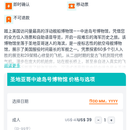
即时确认
移动票
不可退款
踏上美国访问量最高的浮动舰船博物馆——中途岛号博物馆，凭借您
的全方位入场票和自助语音导览，开启一段难忘的海军历史之旅。该
博物馆坐落于圣地亚哥迷人的海滨，是一座标志性的航空母舰博物
馆，展示了美国服役时间最长的军舰之一。凭票探索60多个引人入
胜的展览和29架精心修复的飞机，从二战时期的复古飞机到现代喷
气机。漫步在庞大的机舱房，站在舰长桥上，甚至亲自进入真实的飞
阅读更多
机座舱，近距离了解海军航空。沉浸式语音导览由前中途岛号水手讲
解，以个人故事和幕后见解让舰船悠久的历史栩栩如生。导览多种语
圣地亚哥中途岛号博物馆 价格与选项
言版本，适合所有年龄层参观体验。不要错过包含在门票内的中途岛
战役剧场，在那里观看一部生动的多媒体影片，回顾二战最具决定性
的海战之一。冒险爱好者将喜欢飞行模拟器，体验海军飞行员的感
受。中途岛号博物馆是历史爱好者、家庭和游客在圣地亚哥必游的景
选择日期
DD MM，YYYY
点。探索为何这座世界级海军博物馆以互动展览、历史飞机和动手活
动吸引游客。无论您是在飞行甲板、机库区还是船员宿舍，每个角落
都讲述着一个故事。立即规划您的参观，体验中途岛号的遗产，在圣
成人
US$ 41
US$ 39
-
1
+
地亚哥海滨展开一场难忘的冒险旅程。
（13-99岁）