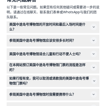
以下是一些常见问题。如果您有任何其他疑问或需要进一步的说
明，请通过在线聊天、联系我们表单或WhatsApp与我们的团
队联系。
美国中途岛号博物馆的开放时间和最后入场时间是什
么？
美国中途岛号博物馆每天开放，时间为上午10点至晚上7
参观美国中途岛号博物馆应该安排多长时间？
点，最后入场时间为闭馆前一小时。感恩节和圣诞节闭馆
（可能会有变动——请在预订时确认）。
大多数游客会花2到4小时参观美国中途岛号博物馆，以充
美国中途岛号博物馆适合儿童和行动不便人士吗？
分体验自助语音导览和展览。
是的，博物馆欢迎6岁及以上的游客，6岁以下儿童免费入
在本网站预订美国中途岛号博物馆门票的流程是怎样
场。博物馆设有婴儿车和轮椅无障碍设施，确保每个人都能
的？
享受参观体验。
您可以在这里轻松在线预订并支付美国中途岛号博物馆门
如果行程有变，我可以取消或退款我的美国中途岛号博
票。您的门票将为您提供跳过排队的优先入场和当天多次进
物馆门票吗？
出便利，确保无忧参观。
美国中途岛号博物馆门票不可退款且无法取消，因此请在预
参观美国中途岛号博物馆时我需要携带什么？
订前确认您的计划。
请带上舒适的步行鞋、您的门票（打印版或手机电子票），