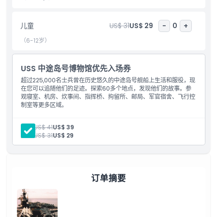
亮点
儿童
US$ 31
US$ 29
-
0
+
（6-12岁）
包含项
USS 中途岛号博物馆优先入场券
儿童成人政策
超过225,000名士兵曾在历史悠久的中途岛号舰船上生活和服役，现
在您可以追随他们的足迹。探索60多个地点，发现他们的故事。参
观寝室、机房、炊事间、指挥桥、拘留所、邮局、军官宿舍、飞行控
排除项
制室等更多区域。
成人:
US$ 41
US$ 39
营业时间
儿童:
US$ 31
US$ 29
需要了解的事项
订单摘要
位置
如何到达那里