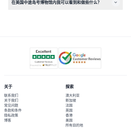
在美国中途岛号博物馆内我可以看到和做些什么？
以及可选的相机，用来拍摄独特展览和圣地亚哥湾的壮丽景
色。
探索60多个展览和29架修复的海军飞机，包括飞机驾驶舱
和船员舱区，配合自助语音导览，了解这艘航母令人着迷的
历史。
关于
探索
联系我们
澳大利亚
关于我们
新加坡
常见问题
法国
条款和条件
英国
隐私政策
香港
博客
美国
所有目的地