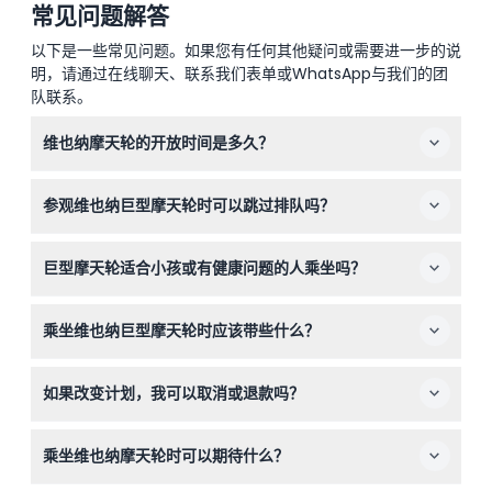
常见问题解答
以下是一些常见问题。如果您有任何其他疑问或需要进一步的说
明，请通过在线聊天、联系我们表单或WhatsApp与我们的团
队联系。
维也纳摩天轮的开放时间是多久？
摩天轮每天运营，夏季时间通常为上午9:00至晚上11:45。
参观维也纳巨型摩天轮时可以跳过排队吗？
营业时间因季节而异，建议在本网站在线预订时查看当前时
间。（可能会有变动——请在预订时确认）
可以，当您在此处在线预订门票时，您将享受跳过排队的优
巨型摩天轮适合小孩或有健康问题的人乘坐吗？
先入场权，能够更快登上摩天轮，欣赏美景，无需等待。
3岁以下儿童免费乘坐，但对于恐高、脊椎问题、心脏病、
乘坐维也纳巨型摩天轮时应该带些什么？
恐慌症或晕动症患者不推荐乘坐此项目。
请携带手机上的预订确认或打印件，穿着适合天气的衣服，
如果改变计划，我可以取消或退款吗？
因为乘坐时间约为10至15分钟，途中视野开阔，暴露在户外
环境中。
取消不予退款，因此请在在线预订维也纳巨型摩天轮门票
乘坐维也纳摩天轮时可以期待什么？
前，确认您的旅行日期。