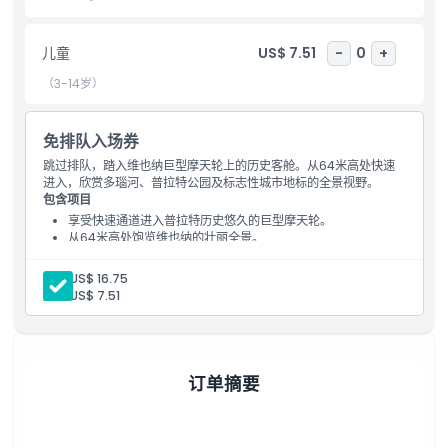
儿童成人政策
儿童
US$ 7.51
-
0
+
（3-14岁）
需要了解的事项
免排队入场券
位置
跳过排队，踏入维也纳巨型摩天轮上的历史客舱。从64米高处快速
进入，欣赏多瑙河、普拉特公园及标志性城市地标的全景视野。
包含项目
取消政策
享受快速通道进入普拉特历史悠久的巨型摩天轮。
从64米高处饱览维也纳的壮丽全景。
成人:
US$ 16.75
儿童:
US$ 7.51
订单摘要