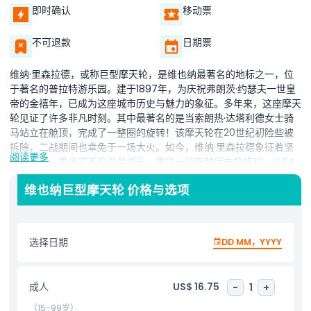
即时确认
移动票
不可退款
日期票
维纳·里森拉德，或称巨型摩天轮，是维也纳最著名的地标之一，位
于著名的普拉特游乐园。建于1897年，为庆祝弗朗茨·约瑟夫一世皇
帝的金禧年，已成为这座城市历史与魅力的象征。多年来，这座摩天
轮见证了许多非凡时刻。其中最著名的是当索朗热·达塔利德女士骑
马站立在舱顶，完成了一整圈的旋转！该摩天轮在20世纪初险些被
拆除，二战期间也幸免于一场大火。如今，维纳·里森拉德象征着坚
阅读更多
韧与传统。乘坐它不仅仅是游乐，更是一段穿越历史的旅程，从64
米高空欣赏维也纳的壮丽景色。从顶部望去，可以看到多瑙河、美泉
维也纳巨型摩天轮 价格与选项
宫和圣斯特凡大教堂等著名地标。无论你是历史爱好者还是想欣赏美
丽城市风景，维纳·里森拉德都为各年龄层游客提供了独特且难忘的
体验。
选择日期
DD MM，YYYY
亮点
成人
US$ 16.75
-
1
+
包含项
（15-99岁）