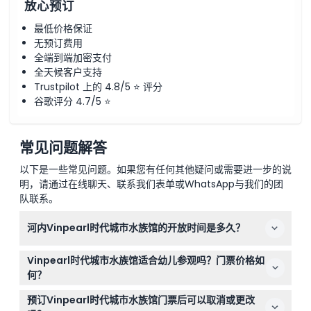
放心预订
最低价格保证
无预订费用
全端到端加密支付
全天候客户支持
Trustpilot 上的 4.8/5 ⭐ 评分
谷歌评分 4.7/5 ⭐
常见问题解答
以下是一些常见问题。如果您有任何其他疑问或需要进一步的说
明，请通过在线聊天、联系我们表单或WhatsApp与我们的团
队联系。
河内Vinpearl时代城市水族馆的开放时间是多久？
Vinpearl时代城市水族馆每天开放时间为上午10:00至晚上
Vinpearl时代城市水族馆适合幼儿参观吗？门票价格如
10:00，最后入场时间为晚上9:00。周末和公共假期开放时
何？
间稍早，为上午9:30（可能会有变动—请在预订时确认）。
身高80厘米以下的儿童在有付费成人陪同下免费入场，身
预订Vinpearl时代城市水族馆门票后可以取消或更改
高在80厘米至140厘米之间的需购买儿童票，身高超过140