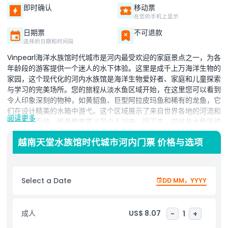
即时确认
移动票
在您的手机上显示
日期票
不可退款
选择的日期和时间段
Vinpearl海洋水族馆时代城市是河内最受欢迎的家庭景点之一，为各
年龄段的游客提供一个迷人的水下体验。这里是成千上万海洋生物的
家园，这个现代化的河内水族馆是海洋生物爱好者、家庭和儿童探索
与学习的完美场所。您的旅程从淡水鱼区域开始，在这里您可以看到
令人印象深刻的物种，如黄貂鱼、巨型阿拉皮玛鱼和稀有的龙鱼，它
们在设计精美的水箱中游弋。这个区域展示了来自世界各地的河流和
阅读更多
湖泊生态系统，既具教育意义又令人兴奋。接下来，前往盐水鱼区域
——Vinpearl海洋水族馆时代城市的亮点。在这里，您将发现一个令
越南天堂水族馆时代城市河内门票 价格与选项
人赞叹的水族标本展览，展出超过200种海洋物种，配合身临其境的
3D视觉效果，让水下世界栩栩如生。丰富多彩的珊瑚礁、热带鱼和
大型海洋生物营造出真正难忘的体验。最后，探索爬行动物和两栖动
物区域，这里有绿鬣蜥、帝王蝎和其他引人入胜的昆虫等待您的发
Select a Date
DD MM，YYYY
现。无论您是带孩子旅行还是探索河内的顶级景点，Vinpearl海洋水
族馆时代城市都承诺为您带来难忘的海洋冒险。
成人
US$ 8.07
-
1
+
亮点