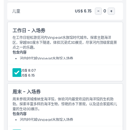
儿童
US$ 6.15
-
0
+
包含项
儿童成人政策
工作日 - 入场券
在工作日轻松游览河内Vinpearl水族馆时代城市。探索主题海洋
区，穿越180度水下隧道，体验沉浸式3D展览，尽享河内顶级家庭景
排除项
点之一的乐趣。
包含内容
河内时代城Vinpearl水族馆入场券
营业时间
成人:
US$ 8.07
儿童:
US$ 6.15
需要了解的事项
周末 - 入场券
位置
周末参观滨城维纳宝海洋馆，体验河内最受欢迎的海洋馆的生机勃
勃。探索丰富多样的海洋生物，惊艳的水下景观，以及适合家庭和儿
童的生动3D展示。
取消政策
包含内容
河内时代城Vinpearl水族馆入场券