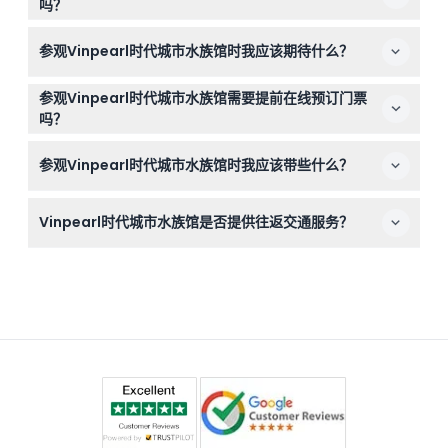
吗？
厘米的游客需购买成人票。
不可以，所有门票销售均为最终销售，预订后不允许取消、
参观Vinpearl时代城市水族馆时我应该期待什么？
退款或更改。
您将体验沉浸式主题区，包括淡水区、咸水区和爬行动物
参观Vinpearl时代城市水族馆需要提前在线预订门票
区，壮观的180度水下隧道，以及带有3D效果和创意灯光的
吗？
特别展览。
是的，通过本网站在线预订门票是确保入场和查看您偏好参
参观Vinpearl时代城市水族馆时我应该带些什么？
观时间余票最方便的方式。
请穿舒适的鞋子以便步行，并携带相机捕捉精彩的海洋生
Vinpearl时代城市水族馆是否提供往返交通服务？
物；场内提供食品、饮料和纪念品，但不包含在门票内。
门票不包含交通服务，您需要自行安排前往和离开水族馆，
水族馆位于Vincom Mega Mall时代城市。