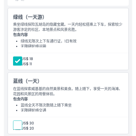
排除项
绿线（一天游）
位置
乘坐绿线探险瓦胡岛的隐藏宝藏。一天内轻松搭乘上下车，探索较少
游客涉足的社区、本地景点和风景名胜。
包含内容
条款与条件
绿线无限次上下车通行证，1日有效
无障碍轮椅运输
取消政策
成人:
US$ 18
儿童:
US$ 11
蓝线（一天）
在蓝线探索威基基的自然美景和美食。随上随下，享受一天的海滩、
花园和风景区的用餐体验。
包含内容
蓝线全天不限次数随上随下乘坐
无障碍轮椅交通
成人:
US$ 30
儿童:
US$ 20