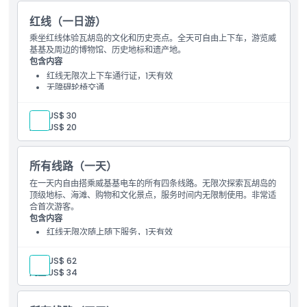
红线（一日游）
乘坐红线体验瓦胡岛的文化和历史亮点。全天可自由上下车，游览威
基基及周边的博物馆、历史地标和遗产地。
包含内容
红线无限次上下车通行证，1天有效
无障碍轮椅交通
成人:
US$ 30
儿童:
US$ 20
所有线路（一天）
在一天内自由搭乘威基基电车的所有四条线路。无限次探索瓦胡岛的
顶级地标、海滩、购物和文化景点，服务时间内无限制使用。非常适
合首次游客。
包含内容
红线无限次随上随下服务，1天有效
轮椅无障碍交通
成人:
US$ 62
儿童:
US$ 34