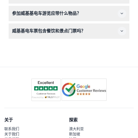
威基基电车票不予退款，且任何情况下均不可取消，请在预
参加威基基电车游览应带什么物品？
订前确认您的行程。
请携带舒适的步行鞋、防晒霜、水和相机，以便在享受新鲜
威基基电车票包含餐饮和景点门票吗？
的海岛空气和观光停靠点时拍摄美景。
电车票包括无限次乘坐，但不包含景点门票或餐饮费用，请
您另外安排购买。
关于
探索
联系我们
澳大利亚
关于我们
新加坡