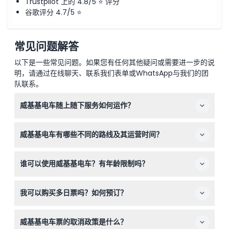
Trustpilot 上的 4.8/5 ⭐ 评分
谷歌评分 4.7/5 ⭐
常见问题解答
以下是一些常见问题。如果您有任何其他疑问或需要进一步的说
明，请通过在线聊天、联系我们表单或WhatsApp与我们的团
队联系。
威基基电车随上随下服务如何运作？
您可以在威基基电车沿着四条不同路线的任何停靠点随时上
威基基电车有哪些不同的路线及其运营时间？
下车，让您自由地按自己的节奏探索火奴鲁鲁，并在票证有
效期间无限次乘坐。
电车运营四条路线：蓝线每40分钟一班，运行时间为上午
谁可以使用威基基电车？有年龄限制吗？
8:30至下午1:50；红线每60分钟一班，运行时间为上午
10:00至下午3:00；绿线每60分钟一班，运行时间为上午
服务适合12岁及以上成人和3至11岁儿童。电车无障碍，提供
7:30至下午1:30；粉线每15分钟一班，运行时间为上午9:45
我可以购买多日票吗？如何预订？
优先座位，方便大多数旅客使用。
至晚上8:17（时间可能会变动——请在预订时确认）。
可以，票种有1天、4天或7天，且可选择单一路线或多路
威基基电车票的取消政策是什么？
线。您可以直接在本网站在线预订，体验顺畅便捷。