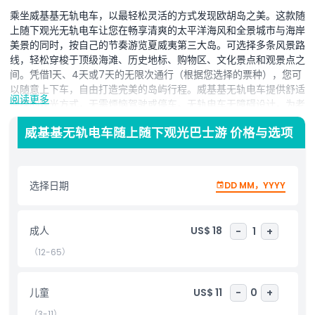
乘坐威基基无轨电车，以最轻松灵活的方式发现欧胡岛之美。这款随
上随下观光无轨电车让您在畅享清爽的太平洋海风和全景城市与海岸
美景的同时，按自己的节奏游览夏威夷第三大岛。可选择多条风景路
线，轻松穿梭于顶级海滩、历史地标、购物区、文化景点和观景点之
间。凭借1天、4天或7天的无限次通行（根据您选择的票种），您可
以随意上下车，自由打造完美的岛屿行程。威基基无轨电车提供舒适
阅读更多
便捷的观光方式，无需烦恼驾驶或停车。无轨电车无障碍设计，为老
年人、孕妇及残障客人提供优先座位。大多数路线完整环路约需1至2
威基基无轨电车随上随下观光巴士游 价格与选项
小时，方便安排行程。只需在任何站点向司机出示手机验票即可开始
冒险。无论您是游览自然景点、历史遗迹或娱乐中心，威基基无轨电
车都让您轻松、愉快且无忧地环游欧胡岛。阿罗哈，祝您旅途愉快！
选择日期
DD MM，YYYY
亮点
成人
US$ 18
-
1
+
包含项
（12-65）
儿童成人政策
儿童
US$ 11
-
0
+
（3-11）