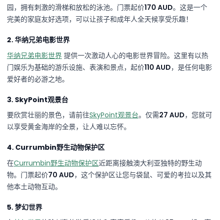
园，拥有刺激的滑梯和放松的泳池。门票起价
170 AUD
。这是一个
完美的家庭友好选项，可以让孩子和成年人全天候享受乐趣！
2. 华纳兄弟电影世界
华纳兄弟电影世界
提供一次激动人心的电影世界冒险。这里有以热
门娱乐为基础的游乐设施、表演和景点，起价
110 AUD
，是任何电影
爱好者的必游之地。
3. SkyPoint观景台
要欣赏壮丽的景色，请前往
SkyPoint观景台
。仅需
27 AUD
，您就可
以享受黄金海岸的全景，让人难以忘怀。
4. Currumbin野生动物保护区
在
Currumbin野生动物保护区
近距离接触澳大利亚独特的野生动
物。门票起价
70 AUD
，这个保护区让您与袋鼠、可爱的考拉以及其
他本土动物互动。
5. 梦幻世界