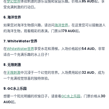
在
梦幻世界
体验刺激的游乐设施和家庭乐趣。价格从
85 AUD
起，享
受充满刺激的行动日。
6. 海洋世界
如果您对海洋生物感兴趣，请访问
海洋世界
，在这里您可以接触迷人
的海洋生物，观看精彩的表演。门票从
179 AUD
起。
7. WhiteWater世界
在
WhiteWater世界
享受水花和滑梯，入场价格起价
54 AUD
。非常
适合一个充满乐趣的水上日子！
8. 无限刺激
在
无限刺激
中沉浸于一个幻觉的世界。入场费用起价
32 AUD
，成为
一个充满视觉惊喜的独特体验。
9. GC水上乐园
想要一个阳光明媚的欢愉日子，请查看
GC水上乐园
，门票价格从
30
AUD
起。