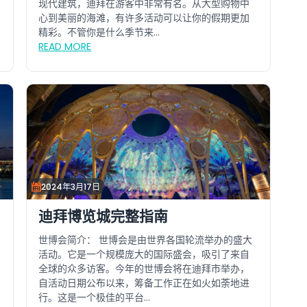
现代建筑，迪拜在游客中非常有名。从大型购物中
心到美丽的海滩，有许多活动可以让你的假期更加
精彩。不管你是什么季节来...
READ MORE
2024年3月17日
迪拜博览城完整指南
世博会简介： 世博会是由世界各国轮流举办的盛大
活动。它是一个规模庞大的国际盛会，吸引了来自
全球的众多访客。今年的世博会将在迪拜市举办，
自活动日期公布以来，筹备工作正在如火如荼地进
行。这是一个极佳的平台...