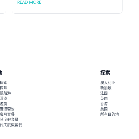
READ MORE
动
探索
探索
澳大利亚
探险
新加坡
帆船游
法国
游览
英国
游艇
香港
度假套餐
美国
蜜月套餐
所有目的地
其度假套餐
代夫度假套餐