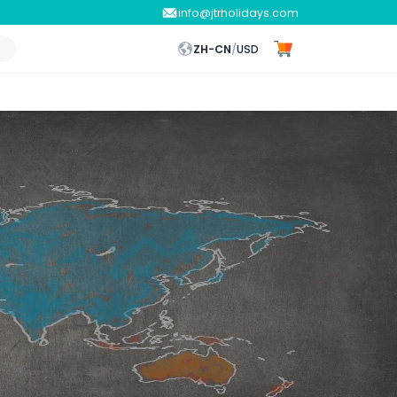
info@jtrholidays.com
ZH-CN
/
USD