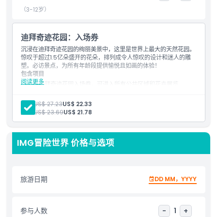
an unmatched experience in Dubai. Prepare to be
（3-12岁）
captivated by thrilling adventures and the breathtaking
beauty of blooming landscapes, all in one remarkable
package.
迪拜奇迹花园：入场券
沉浸在迪拜奇迹花园的绚丽美景中，这里是世界上最大的天然花园。
惊叹于超过1.5亿朵盛开的花朵，排列成令人惊叹的设计和迷人的雕
亮点
塑。必访景点，为所有年龄段提供愉悦且如画的体验！
包含项目
阅读更多
含迪拜奇迹花园入场券，可进入所有公共区域和花卉展览
包含项
有机会探索超过1.09亿朵盛开的花朵，覆盖72,000平方米
可参观标志性景点，包括米奇老鼠绿雕和阿联酋航空A380花卉
成人:
US$ 27.23
US$ 22.33
结构
儿童:
US$ 23.69
US$ 21.78
漫步主题花园，欣赏独特的花卉布置和拍照点
儿童成人政策
适合所有年龄段；每年十月至四月开放（夏季闭园）
IMG冒险世界 价格与选项
营业时间
需要了解的事项
旅游日期
DD MM，YYYY
位置
参与人数
-
1
+