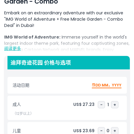
Garden - Combo
Embark on an extraordinary adventure with our exclusive
"IMG World of Adventure + Free Miracle Garden - Combo
Deal" in Dubai!
IMG World of Adventure:
Immerse yourself in the world's
largest indoor theme park, featuring four captivating zones,
阅读更多
including Cartoon Network and MARVEL brands. Enjoy
adrenaline-pumping roller coasters, awe-inspiring
attractions, and world-firsts, promising an unforgettable
迪拜奇迹花园 价格与选项
day filled with excitement for all ages.
Miracle Garden:
Wander through the enchanting beauty
活动日期
DD MM，YYYY
of Miracle Garden, a floral paradise that captivates with its
vibrant blooms and stunning landscapes. Immerse yourself
in the natural wonders of this free-spirited garden, adding a
成人
US$ 27.23
-
1
+
touch of magic to your Dubai adventure.
（12岁以上）
Book your Combo Deal now and embark on a journey that
seamlessly blends the excitement of IMG World of
Adventure with the enchantment of Free Miracle Garden—
儿童
US$ 23.69
-
0
+