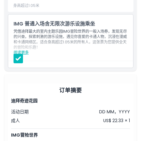
身高超过1.05米
取消政策
IMG 普通入场含无限次游乐设施乘坐
凭借迪拜最大的室内主题乐园IMG冒险世界的一般入场券，发现无尽
的兴奋。探索刺激的游乐设施，遇见你喜爱的卡通人物，沉浸在漫威
和卡通网络区。适合身高超过1.05米的所有人，这张票为您提供全天
的冒险和乐趣！
阅读更多
包含内容
全天进入迪拜最大的室内主题乐园IMG冒险世界
包含漫威、卡通网络、失落山谷和IMG大道四个区域内的无限次
游玩
适合身高超过1.05米的游客
订单摘要
迪拜奇迹花园
活动日期
DD MM，YYYY
成人
US$ 22.33 × 1
IMG冒险世界