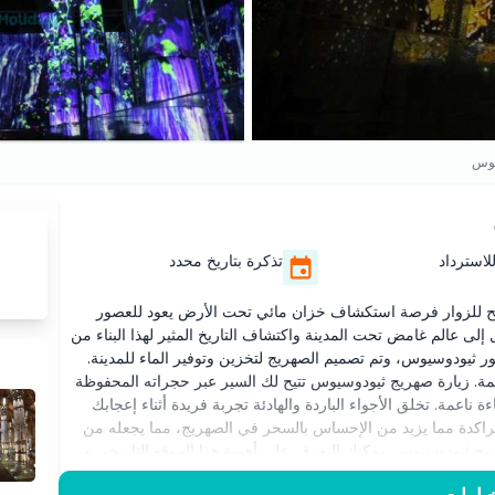
يوس
لاسترداد
تذكرة بتاريخ محدد
ح للزوار فرصة استكشاف خزان مائي تحت الأرض يعود للعصور
ى عالم غامض تحت المدينة واكتشاف التاريخ المثير لهذا البناء من
ور ثيودوسيوس، وتم تصميم الصهريج لتخزين وتوفير الماء للمدينة.
يمة. زيارة صهريج ثيودوسيوس تتيح لك السير عبر حجراته المحفوظة
عمة. تخلق الأجواء الباردة والهادئة تجربة فريدة أثناء إعجابك
 الراكدة مما يزيد من الإحساس بالسحر في الصهريج، مما يجعله من
ريج ثيودوسيوس، يمكنك التعرف على أهمية هذا الموقع التاريخي من
نبول الغني، إلى جانب تصميمه المثير للإعجاب، مما يجعله وجهة