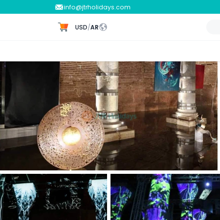
info@jtrholidays.com
USD
/
AR