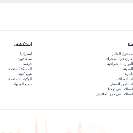
طة
استكشف
 حول العالم
أستراليا
فاري في الصحراء
سنغافورة
لقوارب الشراعية
فرنسا
لمدينة
المملكة المتحدة
اخرة
هونغ كونغ
ات العطلات
الولايات المتحدة
قات شهر العسل
جميع الوجهات
لعطلات في تركيا
لعطلات في جزر المالديف