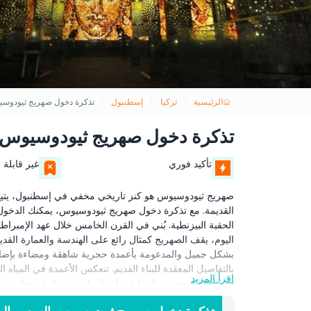
الرئيسية
تركيا
إسطنبول
تذكرة دخول صهريج ثيودوس
تذكرة دخول صهريج ثيودوسيوس
تأكيد فوري
غير قابلة ل
صهريج ثيودوسيوس هو كنز تاريخي مخفي في إسطنبول، يتي
القديمة. مع تذكرة دخول صهريج ثيودوسيوس، يمكنك الدخول إل
الحقبة البيزنطية. بُني في القرن الخامس خلال عهد الإمبراط
اليوم، يقف الصهريج كمثال رائع على الهندسة والعمارة القد
بشكل جميل والمدعومة بأعمدة حجرية شاهقة ومضاءة بإضاءة نا
بالتفاصيل المعقدة للبناء القديم. تنعكس الأعمدة في المياه
اقرأ المزيد
المعالم التي يجب زيارتها في إسطنبول. مع تذكرة دخول صه
خلال عروض ومقتنيات معلوماتية. يرتبط الصهريج بماضي إسط