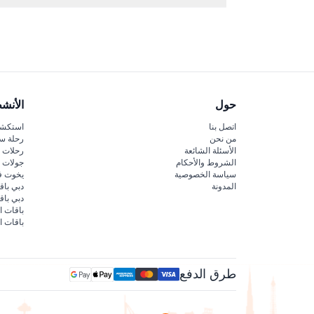
ستجد بداخله 32 عمودًا من الرخام يبلغ ارتفاع كل منها حوالي 11 مترًا، وأسقفًا مقببةً رائعة، وجواءً هادئًا تحت الأرض يعكس الهندسة والتاريخ البيزنطي.
حول
الأنش
اتصل بنا
استكشف
من نحن
رحلة س
الأسئلة الشائعة
رحلات ا
الشروط والأحكام
جولات ا
سياسة الخصوصية
يخوت ف
المدونة
دبي باق
دبي با
باقات ا
باقات ا
طرق الدفع