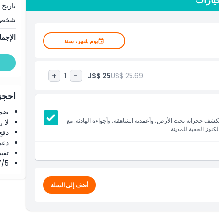
يارات
كشف معالم المدينة القديمة أو تبحث عن تجربة فريدة، تقدم هذه
تاريخ 
ارة صهريج ثيودوسيوس هي رحلة لا تُنسى إلى الماضي، تتيح لك
شخص
في المدينة. احجز تذكرة دخول صهريج ثيودوسيوس وانغمس في تاريخ
الإجما
يوم شهر، سنة
US$ 25
US$ 25.69
+
1
-
احجز 
ضما
 حجراته تحت الأرض، وأعمدته الشاهقة، وأجواءه الهادئة. مع
لا 
نوز الخفية للمدينة.
دفع
دعم
تقييم 4.8 من 5 ⭐ ع
4.7/5 ⭐ التق
أضف إلى السلة