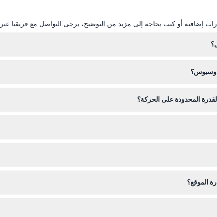
ات إضافية أو كنت بحاجة إلى مزيد من التوضيح، يرجى التواصل مع فريقنا عبر ال
؟
ودوسيوس؟
زان ثيودوسيوس للحفاظ على الموقع التاريخي.
درة المحدودة على الحركة؟
له مناسبًا للعائلات، لكن بما أنه موقع تاريخي تحت الأرض، فقد تختلف سهولة
 هذا الموقع، حيث يمكنك أيضًا التحقق من التوفر وتأمين مكانك بسهولة.
أي ظرف من الظروف، لذا يرجى التأكد من خططك قبل الحجز.
رة الموقع؟
من استغلال الوقت الكافي للاستكشاف أثناء زيارتك.