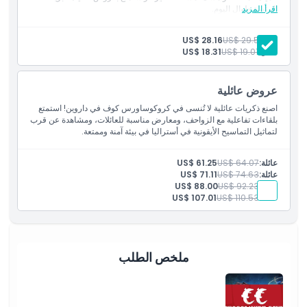
اقرأ المزيد
المثيرة طوال اليوم.
بالغ:
US$ 29.57
US$ 28.16
طفل:
US$ 19.01
US$ 18.31
عروض عائلية
اصنع ذكريات عائلية لا تُنسى في كروكوساورس كوف في داروين! استمتع
بلقاءات تفاعلية مع الزواحف، ومعارض مناسبة للعائلات، ومشاهدة عن قرب
لتماثيل التماسيح الأيقونية في أستراليا في بيئة آمنة وممتعة.
عائلة:
US$ 64.07
US$ 61.25
عائلة:
US$ 74.63
US$ 71.11
عائلة:
US$ 92.23
US$ 88.00
عائلة:
US$ 110.53
US$ 107.01
ملخص الطلب