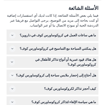
الأسئلة الشائعة
فيما يلي بعض الأسئلة الشائعة. إذا كانت لديك أي استفسارات إضافية
أو كنت بحاجة إلى مزيد من التوضيح، يرجى التواصل مع فريقنا عبر
الدردشة الحية أو نموذج الاتصال بنا أو عبر الواتساب.
ما هي ساعات العمل في كروكوساورس كوف في داروين؟
كروكوساورس كوف مفتوح يوميًا من الساعة 9:00 صباحًا حتى
هل يمكنني السباحة مع التماسيح في كروكوساورس كوف؟
6:00 مساءً، مع آخر دخول في الساعة 5:00 مساءً (قد تتغير
المواعيد — يرجى التأكد عند الحجز).
نعم! يمكنك تجربة "قفص الموت" المثير حيث تغوص بأمان مع
هل هناك قيود عمرية أو أنواع تذاكر للأطفال في
التماسيح الكبيرة، بالإضافة إلى لقاءات تفاعلية أخرى مثل حمل
كروكوساورس كوف؟
تمساح صغير.
يدخل الأطفال من عمر 0-3 سنوات مجانًا، بينما يحتاج الأطفال
هل أحتاج إلى إحضار ملابس سباحة إلى كروكوساورس كوف؟
من عمر 4-15 سنة إلى تذكرة للأطفال. إنه مكان مناسب
للعائلات مع تذاكر متاحة لفئات عمرية مختلفة.
إذا كنت تخطط للمشاركة في الأنشطة المائية مثل السباحة مع
كيف أحجز تذاكر لكروكوساورس كوف؟
التماسيح، فمن المفضل إحضار ملابس السباحة الخاصة بك
لتكون مرتاحًا.
يمكنك حجز تذاكرك بسهولة عبر الإنترنت هنا على هذا الموقع؛
ما هي سياسة الإلغاء لتذاكر كروكوساورس كوف؟
فقط اختر التاريخ المفضل لديك وسيتم عرض التوافر أثناء عملية