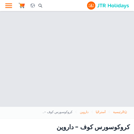
le Search Opener Icon
الرئيسية
أستراليا
داروين
كروكوسورس كوف - داروين
كروكوسورس كوف - داروين