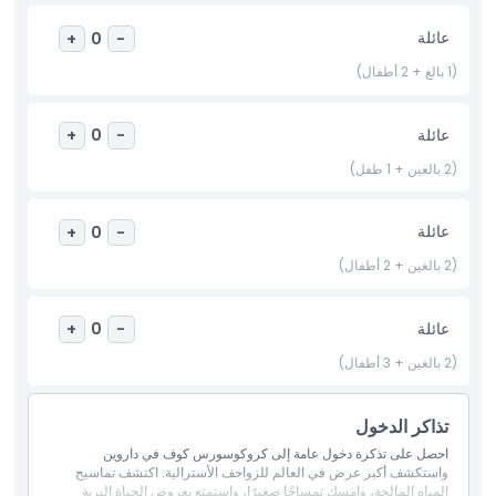
ساعات العمل
عائلة
+
0
-
(1 بالغ + 2 أطفال)
ما يجب معرفته
عائلة
+
0
-
الموقع
(2 بالغين + 1 طفل)
سياسة الإلغاء
عائلة
+
0
-
(2 بالغين + 2 أطفال)
عائلة
+
0
-
(2 بالغين + 3 أطفال)
تذاكر الدخول
احصل على تذكرة دخول عامة إلى كروكوسورس كوف في داروين
واستكشف أكبر عرض في العالم للزواحف الأسترالية. اكتشف تماسيح
المياه المالحة، وامسك تمساحًا صغيرًا، واستمتع بعروض الحياة البرية