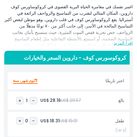
اغمر نفسك في مغامرة الحياة البرية القصوى في كروكوساورس كوف
داروين، المكان المثالي لتقترب من التماسيح والزواحف الرائعة في
أستراليا. يقع كروكوساورس كوف في قلب داروين، وهو موطن لبعض أكبر
التماسيح المالحة في الأسر، إلى جانب أكثر من ٧٠ نوعًا مذهلًا من
الزواحف. خض تجربة قفص الموت المثيرة، حيث ستسبح بأمان بجانب
التماسيح الضخمة، أو استمتع بالأنشطة التفاعلية مثل إطعام التماسيح
اقرأ المزيد
الصغيرة وحمل التمساح الصغير. تجول في ملجأ السلاحف، شاهد بيت
الزواحف، وتعلم عن هذه المخلوقات الرائعة من خلال العروض الحية
كروكوسورس كوف - داروين السعر والخيارات
والمحاضرات المتخصصة. يقدم كروكوساورس كوف داروين تجارب ممتعة
وتعليمية لجميع الأعمار، مما يجعله وجهة لا بد من زيارتها لعشاق الحياة
البرية. سواء كنت مغامرًا أو عائلة تبحث عن يوم مليء بالإثارة، فإن
كروكوساورس كوف يحتوي على شيء لا يُنسى للجميع!
اختر تاريخًا
يوم شهر، سنة
أبرز المعالم
بالغ
US$ 29.57
US$ 28.16
+
1
-
المتضمنات
طفل
US$ 19.01
US$ 18.31
+
0
-
سياسة الأطفال والبالغين
(٤-١٥)