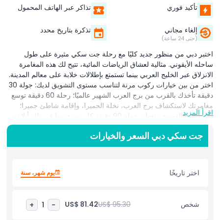
تأكيد فوري
تذاكر عبر الهاتف المحمول
إلغاء مجاني
تذكرة بتاريخ محدد
(حتى 24 ساعة)
اختبر دبي من منظور جديد كليًا مع رحلة جت سكي مثيرة على طول
ساحله الأيقوني. مثالية لعشاق الرياضات المائية، تتيح لك هذه المغامرة
الانزلاق عبر الخليج العربي بينما تستمتع بإطلالات خلابة على معالم المدينة.
اختر من بين خيارات ركوب مرنة لتناسب مستوى التشويق لديك: جولة 30
دقيقة تأخذك بالقرب من برج العرب الشهير عالميًا؛ رحلة 60 دقيقة توسع
مغامرتك لاستكشاف برج العرب، نخلة الجميرا، وإقامة شاطئ جميرا؛
اقرأ المزيد
وللمغامرة القصوى، تغطي جولة 90 دقيقة كل شيء، بما في ذلك أتلانتس.
سواء كنت تبحث عن إثارة سريعة أو تجربة أطول لمشاهدة المعالم من
جت سكي دبي السعر والخيارات
الماء، تعد جولات الجت سكي لدينا بجرعة من الأدرينالين، وإطلالات
مذهلة، ولحظات لا تُنسى في دبي.
اختر تاريخًا
يوم شهر، سنة
أبرز المعالم
شخص
US$ 95.30
US$ 81.42
+
1
-
المتضمنات