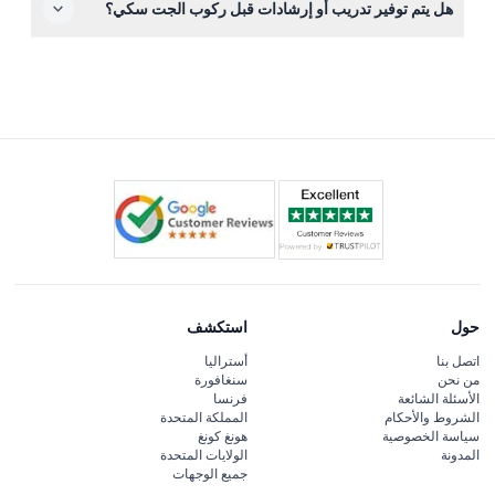
هل يتم توفير تدريب أو إرشادات قبل ركوب الجت سكي؟
مواقع بارزة مثل برج العرب وأتلانتس النخلة من الماء أثناء
الاستمتاع بركوب مثير.
نعم، يقوم المدربون بتقديم إرشادات السلامة وتعليمات التحكم
الأساسية قبل دخول الماء لضمان تجربة آمنة وممتعة في جولة
الجت سكي.
حول
استكشف
اتصل بنا
أستراليا
من نحن
سنغافورة
الأسئلة الشائعة
فرنسا
الشروط والأحكام
المملكة المتحدة
سياسة الخصوصية
هونغ كونغ
المدونة
الولايات المتحدة
جميع الوجهات