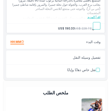
استمتع بأقصى مغامرة بالدراجة المائية بركوب لمدة 90 دقيقة، مروراً
بجانب برج العرب، والجولة حول نخلة جميرا، والمرور بإقامة شاطئ جميرا
(جي بي آر)، والتوجه حتى منتجع أتلانتس النخلة الساحر.
المتضمنات
اقرأ المزيد
استمتع بتجربة الجيت سكي القصوى لمدة 90 دقيقة من المغامرة
المتواصلة.
مرّ بجانب برج العرب، ودار حول نخلة جميرا، ومرّ بإقامة شاطئ جميرا
شخص:
US$ 228.73
US$ 190.33
(جي بي آر)، وتوجه حتى أتلانتس النخلة.
وقت البدء
HH:MM
تفضيل وسيلة النقل
نقل خاص ذهابًا وإيابًا
ملخص الطلب