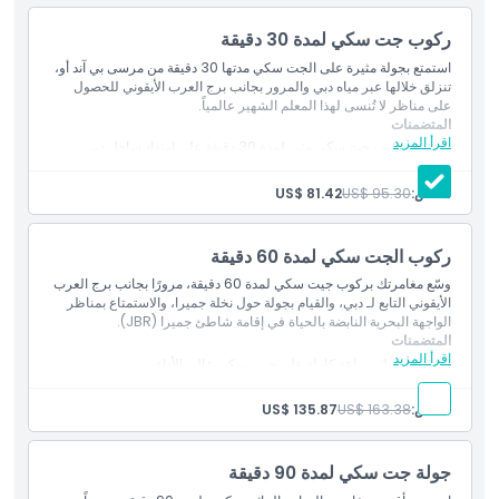
سياسة الأطفال والبالغين
ركوب جت سكي لمدة 30 دقيقة
استمتع بجولة مثيرة على الجت سكي مدتها 30 دقيقة من مرسى بي آند أو،
تنزلق خلالها عبر مياه دبي والمرور بجانب برج العرب الأيقوني للحصول
ما يجب معرفته
على مناظر لا تُنسى لهذا المعلم الشهير عالمياً.
المتضمنات
اقرأ المزيد
استمتع بركوب جت سكي مثير لمدة 30 دقيقة على امتداد ساحل دبي.
الموقع
توجَّه إلى برج العرب الشهير عالمياً والتقط صوراً مذهلة من الماء.
شخص:
US$ 95.30
US$ 81.42
سياسة الإلغاء
ركوب الجت سكي لمدة 60 دقيقة
وسّع مغامرتك بركوب جيت سكي لمدة 60 دقيقة، مرورًا بجانب برج العرب
الأيقوني التابع لـ دبي، والقيام بجولة حول نخلة جميرا، والاستمتاع بمناظر
الواجهة البحرية النابضة بالحياة في إقامة شاطئ جميرا (JBR).
المتضمنات
اقرأ المزيد
وسّع مغامرتك بساعة كاملة على جيت سكي عالي الأداء.
استكشف برج العرب، وابحر حول نخلة جميرا، واستمتع بمشاهدة إقامة
شاطئ جميرا (JBR).
شخص:
US$ 163.38
US$ 135.87
جولة جت سكي لمدة 90 دقيقة