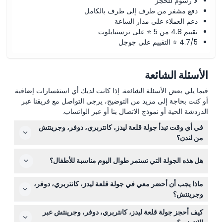
لا رسوم للحجز
دفع مشفر من طرف إلى طرف بالكامل
دعم العملاء على مدار الساعة
تقييم 4.8 من 5 ⭐ على ترستبايلوت
4.7/5 ⭐ التقييم على جوجل
الأسئلة الشائعة
فيما يلي بعض الأسئلة الشائعة. إذا كانت لديك أي استفسارات إضافية
أو كنت بحاجة إلى مزيد من التوضيح، يرجى التواصل مع فريقنا عبر
الدردشة الحية أو نموذج الاتصال بنا أو عبر الواتساب.
في أي وقت تبدأ جولة قلعة ليدز، كانتربري، دوفر، وجرينتش
من لندن؟
تغادر الجولة في الساعة 8:30 صباحًا من بوليد واي بالقرب من
هل هذه الجولة التي تستمر طوال اليوم مناسبة للأطفال؟
محطة فيكتوريا. من الأفضل الوصول قبل 15 دقيقة لضمان بداية
سلسة (قد يتغير الوقت — الرجاء التأكد عند الحجز).
نعم، يجب أن يكون الأطفال الذين تتراوح أعمارهم بين 0 و16
ماذا يجب أن أحضر معي في جولة قلعة ليدز، كانتربري، دوفر،
عامًا برفقة بالغ يدفع ثمن التذكرة، أما الأطفال من عمر 0 إلى 2
وجرينتش؟
فيمكنهم الانضمام مجانًا. كل من يبلغ من العمر 17 عامًا فما فوق
احضر أحذية مريحة للمشي، وملابس مناسبة للطقس، وكاميرا
يدفع سعر البالغين.
كيف أحجز جولة قلعة ليدز، كانتربري، دوفر، وجرينتش عبر
لالتقاط الصور لأماكن التاريخية الجميلة. بما أنها جولة تستمر