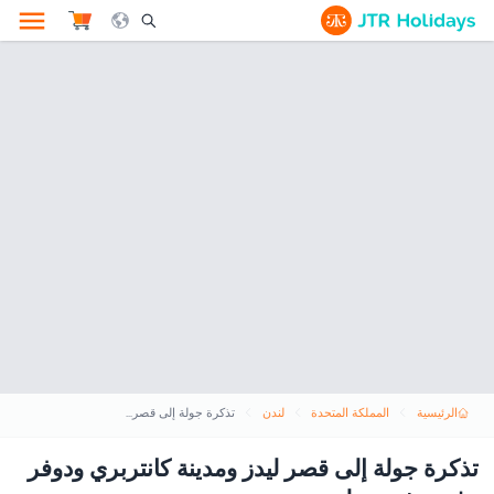
le Search Opener Icon
الرئيسية
المملكة المتحدة
لندن
تذكرة جولة إلى قصر ليدز ومدينة كانتربري ودوفر وغرينتش من لندن
تذكرة جولة إلى قصر ليدز ومدينة كانتربري ودوفر