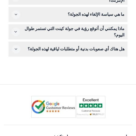
الإنترنت؟
طوال اليوم، قد يكون من المفيد إحضار زجاجة مياه صغيرة
يمكنك حجز تذاكرك مباشرة على هذا الموقع باختيار التاريخ
وبعض الوجبات الخفيفة.
ما هي سياسة الإلغاء لهذه الجولة؟
المفضل وإكمال نموذج الحجز الآمن عبر الإنترنت.
يجب إجراء الإلغاء قبل 48 ساعة على الأقل من تاريخ السفر
ماذا يمكنني أن أتوقع رؤية في جولة كينت التي تستمر طوال
لتجنب الرسوم، رغم أنه قد يتم تطبيق بعض رسوم النقل.
اليوم؟
الإلغاءات المتأخرة غير قابلة للاسترداد، ويتم إصدار الاسترداد
ستحصل على وصول خاص مبكر إلى قلعة ليدز، تستكشف
على طريقة الدفع الأصلية.
هل هناك أي صعوبات بدنية أو متطلبات لياقية لهذه الجولة؟
كاتدرائية كانتربري التاريخية، تستمتع بالمنحدرات البيضاء في
دوفر، وتزور منطقة جرينتش البحرية، وكل ذلك برفقة مرشد
تتضمن الجولة المشي حول مواقع مختلفة، بما في ذلك مبانٍ
خبير.
تاريخية وحدائق خارجية، لذا يُنصح بلياقة بدنية معتدلة. إذا كانت
لديك مشكلات صحية محددة، فكر في مدى قدرتك على المشي
قبل الحجز.