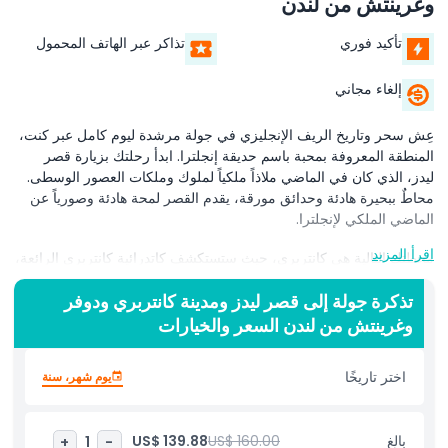
وغرينتش من لندن
تأكيد فوري
تذاكر عبر الهاتف المحمول
إلغاء مجاني
عِش سحر وتاريخ الريف الإنجليزي في جولة مرشدة ليوم كامل عبر كنت،
المنطقة المعروفة بمحبة باسم حديقة إنجلترا. ابدأ رحلتك بزيارة قصر
ليدز، الذي كان في الماضي ملاذاً ملكياً لملوك وملكات العصور الوسطى.
محاطٌ ببحيرة هادئة وحدائق مورقة، يقدم القصر لمحة هادئة وصورياً عن
الماضي الملكي لإنجلترا.
اقرأ المزيد
محطتك التالية هي كانتربري، حيث ستستكشف كاتدرائية كانتربري الرائعة،
واحدة من أبرز المواقع الدينية في البلاد. أُعجب بهندستها القوطية الشاهقة
ونوافذ الزجاج الملون المبهرة التي أسرت زوارها على مر قرون.
تذكرة جولة إلى قصر ليدز ومدينة كانتربري ودوفر
وغرينتش من لندن السعر والخيارات
من هناك، سافر نحو الساحل لمشاهدة منحدرات دوفر البيضاء
الدراماتيكية، رمز قوة وصمود بريطانيا. تمتد هذه المنحدرات الجيرية
اختر تاريخًا
يوم شهر، سنة
الأيقونية لأميال على طول قناة المانش، وظلت شامخة عبر قرون من
التاريخ، بما في ذلك الحربين العالميتين.
تستمر الجولة بزيارة غرينتش، المعروفة بتراثها البحري وإطلالاتها النهرية
بالغ
US$ 160.00
US$ 139.88
+
1
-