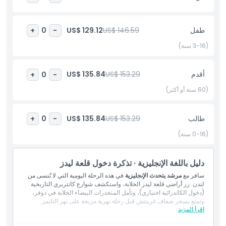
الكلاسيكية. شاهد معالم مثل الكلية البحرية الملكية القديمة قبل أن تختتم
اليوم برحلة بحرية مريحة على طول نهر التايمز، مما يوفّر منظوراً فريداً
لأفق لندن الشهير. هذه الجولة مثالية لمن يبحثون عن الثقافة والتاريخ
طفل
US$ 146.59
US$ 129.12
+
0
-
والجمال الطبيعي في يوم واحد.
(3-16 سنة)
أبرز المعالم
أقدم
US$ 153.29
US$ 135.84
+
0
-
(60 سنة أو أكثر)
سياسة الأطفال والبالغين
طالب
US$ 153.29
US$ 135.84
+
0
-
ما يجب معرفته
(0-16 سنة)
الموقع
دليل باللغة الإنجليزية · تذكرة دخول قلعة ليدز
سافر مع
مرشد يتحدث الإنجليزية
في هذه الرحلة اليومية التي لا تُنسى من
لندن. زر أراضي قلعة ليدز الخلابة، واستكشف شوارع كانتربري التاريخية
كيفية الوصول إلى هناك
(دخول الكاتدرائية اختياري)، وتأمل المنحدرات البيضاء الخلابة في دوفر،
وتمتع بسحر ضفاف غرينتش قبل رحلة نهرية مريحة على نهر التايمز.
اقرأ المزيد
المتضمنات
كيفية الاسترداد
الدخول إلى: قلعة ليدز