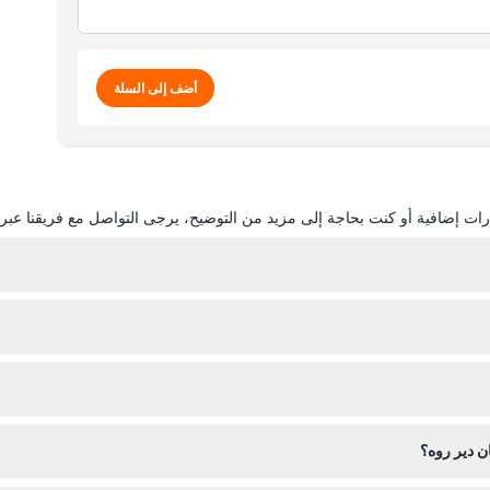
أضف إلى السلة
ات إضافية أو كنت بحاجة إلى مزيد من التوضيح، يرجى التواصل مع فريقنا عبر ال
لى هذا الموقع، مما يضمن دخولك في التاريخ والوقت المفضلين لديك.
ان دير روه؟
ى التأكد من استخدامها في التاريخ والوقت الذي حجزت فيه.