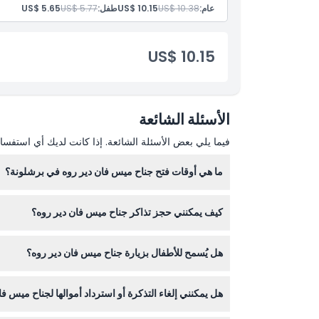
عام:
US$ 10.38
US$ 10.15
طفل:
US$ 5.77
US$ 5.65
US$ 10.15
الأسئلة الشائعة
فيما يلي بعض الأسئلة الشائعة. إذا كانت لديك أي استفسار
ما هي أوقات فتح جناح ميس فان دير روه في برشلونة؟
كيف يمكنني حجز تذاكر جناح ميس فان دير روه؟
(قابل للتغيير - يرجى التأكيد عند الحجز).
يمكنك بسهولة حجز تذاكرك عبر الإنترنت هنا مباشرة ع
هل يُسمح للأطفال بزيارة جناح ميس فان دير روه؟
نعم، الأطفال الذين تبلغ أعمارهم 16 سنة أو أقل يمكنهم الدخول مجانًا، مما يجعلها رحلة تعليمية رائعة للعائلات.
هل يمكنني إلغاء التذكرة أو استرداد أموالها لجناح ميس ف
التذاكر غير قابلة للاسترداد ولا يمكن إلغاؤها، لذا يرج