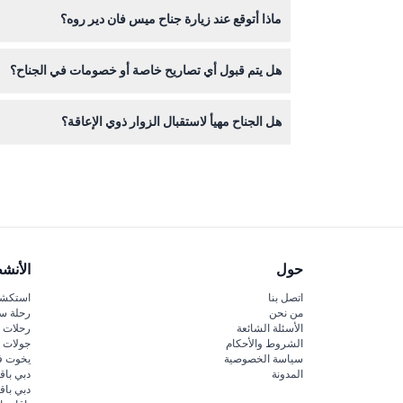
ماذا أتوقع عند زيارة جناح ميس فان دير روه؟
ستحظى بزيارة هادئة لاستكشاف واحدة من أكثر المساحات
هل يتم قبول أي تصاريح خاصة أو خصومات في الجناح؟
نعم، يتم قبول حاملي بطاقة بينك، وحاملي بطاقة أي إم
هل الجناح مهيأ لاستقبال الزوار ذوي الإعاقة؟
على الرغم من أن الجناح يرحب بجميع الزوار، فإن حاملي
الخاصة.
حول
الأنش
اتصل بنا
استكشف
من نحن
رحلة س
الأسئلة الشائعة
رحلات ا
الشروط والأحكام
جولات ا
سياسة الخصوصية
يخوت ف
المدونة
دبي باق
دبي با