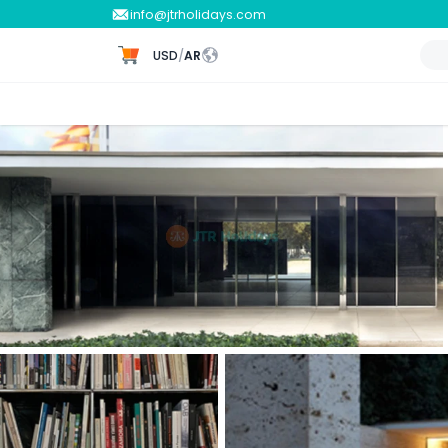
info@jtrholidays.com
USD
/
AR