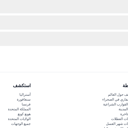
 المعمارية الحداثية رمزية في برشلونة، والمعروفة بتصميمها البسيط والمواد 
 سي، وحاملي تصريح متروبوليتان لمرافقي الزوار ذوي الإعاقة، والزوار في أو
 تصريح متروبوليتان الذين يرافقون زوارًا ذوي إعاقة يمكنهم الدخول مجانًا، مم
طة
استكشف
 حول العالم
أستراليا
فاري في الصحراء
سنغافورة
لقوارب الشراعية
فرنسا
لمدينة
المملكة المتحدة
اخرة
هونغ كونغ
ات العطلات
الولايات المتحدة
قات شهر العسل
جميع الوجهات