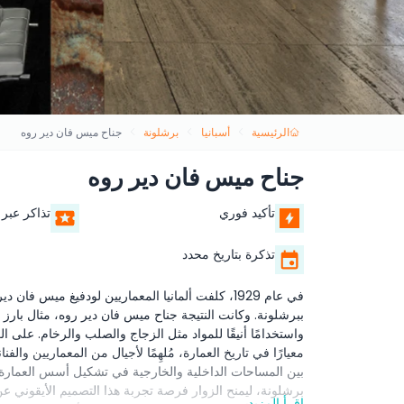
الرئيسية
أسبانيا
برشلونة
جناح ميس فان دير روه
جناح ميس فان دير روه
تأكيد فوري
تذاكر عبر 
تذكرة بتاريخ محدد
في عام 1929، كلفت ألمانيا المعماريين لودفيغ ميس
ببرشلونة. وكانت النتيجة جناح ميس فان دير روه، مثال بار
واستخدامًا أنيقًا للمواد مثل الزجاج والصلب والرخام. على ال
معيارًا في تاريخ العمارة، مُلهِمًا لأجيال من المعماريين وا
بين المساحات الداخلية والخارجية في تشكيل أسس العمارة ال
برشلونة، ليمنح الزوار فرصة تجربة هذا التصميم الأيقوني ع
اقرأ المزيد