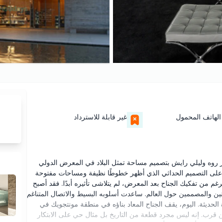
الهاتف المحمول
غير قابلة للاسترداد
 فان دير روه وليلي رايش بتصميم مساحة تمثل البلاد في المعرض الدولي
ز على التصميم الحداثي الذي أظهر خطوطًا نظيفة ومساحات مفتوحة
رغم من تفكيك الجناح بعد المعرض، لم يتلاشى تأثيره أبدًا. فقد أصبح
لفنانين والمصممين حول العالم. ساعدت أسلوبه البسيط والاتصال المتناغم
حديثة. اليوم، يقف الجناح المعاد بناؤه في منطقة مونتجويك في
ن قرب. إنه ليس مجرد قطعة من التاريخ بل مثال حي على الابتكار