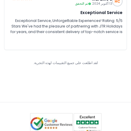
HC
13 أكتوبر 2024
تم التحقق
Exceptional Service
Exceptional Service, Unforgettable Experiences! Rating: 5/5
Stars We've had the pleasure of partnering with JTR Holidays
for years, and their consistent delivery of top-notch service is
truly impressive! Our recent Dubai and Abu Dhabi tour last
August was no exception. From planning to execution, their
team demonstrated expertise, attention to detail, and a
genuine passion for showcasing the best of the UAE. Our
group's needs were meticulously catered to, ensuring a
لقد اطلعت على جميع التقييمات لهذه التجربة.
seamless and enjoyable experience. The guides were
knowledgeable, friendly, and accommodating, sharing
fascinating insights into the region's history, culture, and
architecture. The itinerary was well-curated, allowing us to
explore iconic landmarks, immerse in local traditions, and
indulge in world-class cuisine. What sets JTR Holidays apart
is their dedication to excellence, flexibility, and genuine care
for their clients. They truly go above and beyond to create
lifelong memories. We highly recommend JTR Holidays to
anyone seeking an unforgettable UAE experience. Thank you
for another exceptional adventure! Team Pamushana Africa