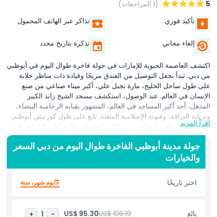
5
(1 المراجعات)
تأكيد فوري
تذاكر عبر الهاتف المحمول
إلغاء مجاني
تذكرة بتاريخ محدد
اكتشف العاصمة الحيوية للإمارات في جولة فاخرة طوال اليوم في أبوظبي
من دبي. تبدأ بجعل التوصيل من الفندق مريحًا وقيادة ذات مناظر خلابة
على طول ساحل الخليج، مارة بجبل علي، أكبر ميناء صناعي من صنع
الإنسان في العالم. عند الوصول، استكشف مسجد الشيخ زايد الكبير
المذهل، أحد أكبر المساجد في العالم، المشهور بقِبابه الرخامية البيضاء،
وثرياته البراقة، وفنونه الإسلامية المتقنة. تابع على طول كورنيش أبوظبي
اقرأ المزيد
الخلاب، المصطف بالمقاهي ومسارات الدراجات والشواطئ الرملية، قبل
التوقف لالتقاط الصور عند فندق قصر الإمارات الفاخر. بعد ذلك، ارتقِ إلى
جولة مدينة أبوظبي الفاخرة طوال اليوم من دبي السعر
علوٍّ جديد في منصة المراقبة في برجي الاتحاد، التي تقدم إطلالات
والخيارات
بانورامية على أفق المدينة المتلألئ، بما في ذلك القصر الرئاسي. بعد وقت
حر للغداء في مارينا مول (على نفقاتك)، انغمس في عظمة قصر الوطن،
القصر الرئاسي لدولة الإمارات. اكتسب نظرة على التراث العربي والحكم
اختر تاريخًا
يوم شهر، سنة
ورؤية الوطن للمستقبل أثناء إعجابك بمعماره ومعروضاته المذهلة. اختتم
رحلتك بقيادة مريحة عائدًا إلى دبي، مستكملًا استكشافًا ثقافيًا ومناظرًا ولا
يُنسى لأهم معالم أبوظبي.
بالغ
US$ 106.19
US$ 95.30
+
1
-