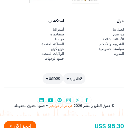
حول
استكشف
اتصل بنا
أستراليا
من نحن
سنغافورة
الأسئلة الشائعة
فرنسا
الشروط والأحكام
المملكة المتحدة
سياسة الخصوصية
هونغ كونغ
المدونة
الولايات المتحدة
جميع الوجهات
العربية
USD
© حقوق الطبع والنشر 2026
جي تي آر هوليديز
- جميع الحقوق محفوظة.
US$ 95.30
احجز الآن