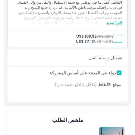
اكتشف أفضل ما في أبوظبي مع خدمة الاستقبال والنقل من وإلى الفندق
في دبي، يرافقكم مرشد ناطق بالألمانية. قم بزيارة جامع الشيخ زايد
المهيب، وتوقّف لالتقاط الصور عند متحف اللوفر، واستمتع بالإطلالة من
منصة المشاهدة في أبراج الاتحاد. واستمتع بجولة على طول كورنيش
اقرأ المزيد
أبوظبي الجميل واستكشف قصر الوطن قبل العودة إلى فندقك.
المتضمنات
النقل من وإلى الفندق
بالغ:
US$ 129.34
US$ 108.92
مرشد مباشر ناطق باللغة الألمانية
طفل:
US$ 102.93
US$ 87.13
تذكرة دخول إلى جامع الشيخ زايد
زيارة منصة المشاهدة في أبراج الاتحاد
تذكرة دخول إلى قصر الوطن
تفضيل وسيلة النقل
توقف لالتقاط الصور عند متحف اللوفر
مياه غير محدودة
عباية للسيدات لزيارة المسجد
جولة في المدينة على أساس المشاركة
موقع الالتقاط
(داخل فنادق مدينة دبي)
ملخص الطلب