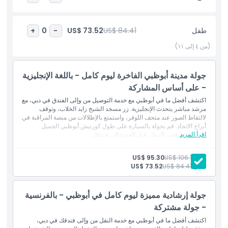
أبرز المعالم
طفل
US$ 84.41
US$ 73.52
+
0
-
(من ٤ إلى ١١)
المتضمنات
جولة مدينة أبوظبي الفاخرة ليوم كامل - باللغة الإنجليزية
سياسة الأطفال والبالغين
- على أساس المشاركة
اكتشف أفضل ما في أبوظبي مع خدمة التوصيل من وإلى الفندق في دبي، مع
مرشد مباشر يتحدث الإنجليزية. زر مسجد الشيخ زايد الخلاب، وتوقف
وقت الالتقاط ووقت التوصيل
لالتقاط الصور عند متحف اللوفر، واستمتع بالإطلالات من منصة المراقبة في
أبراج الاتحاد. قم بجولة بالسيارة على طول كورنيش أبوظبي الجميل
اقرأ المزيد
واستكشف قصر الوطن قبل العودة إلى فندقك.
الاستثناءات
المتضمنات
خدمة التوصيل من وإلى الفندق
بالغ:
US$ 106.19
US$ 95.30
مرشد سياحي مباشر
طفل:
US$ 84.41
US$ 73.52
ما يجب معرفته
تذكرة دخول إلى مسجد الشيخ زايد
زيارة منصة المراقبة في أبراج الاتحاد
تذكرة دخول إلى قصر الوطن الرئاسي
جولة إرشادية مميزة ليوم كامل في أبوظبي - بالفرنسية
توقف لالتقاط الصور عند متحف اللوفر
سياسة الإلغاء
مياه غير محدودة
- جولة مشتركة
عباية للسيدات لزيارة المسجد
اكتشف أفضل ما في أبوظبي مع خدمة النقل من وإلى فندقك في دبي،