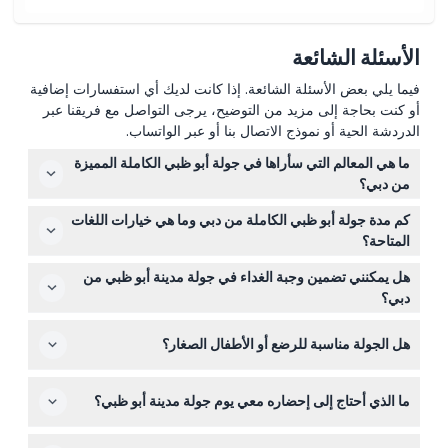
الأسئلة الشائعة
فيما يلي بعض الأسئلة الشائعة. إذا كانت لديك أي استفسارات إضافية
أو كنت بحاجة إلى مزيد من التوضيح، يرجى التواصل مع فريقنا عبر
الدردشة الحية أو نموذج الاتصال بنا أو عبر الواتساب.
ما هي المعالم التي سأراها في جولة أبو ظبي الكاملة المميزة
من دبي؟
ستزور مواقع شهيرة تشمل مسجد الشيخ زايد الكبير، كورنيش
كم مدة جولة أبو ظبي الكاملة من دبي وما هي خيارات اللغات
أبو ظبي، منصة المراقبة في أبراج الاتحاد، وقصر الوطن، لتجربة
المتاحة؟
ثقافة المدينة الغنية وهندستها المعمارية المذهلة.
تستغرق الجولة حوالي ٩ ساعات ويوجد تعليق صوتي إرشادي
هل يمكنني تضمين وجبة الغداء في جولة مدينة أبو ظبي من
باللغات الإنجليزية، الألمانية، الإسبانية، الإيطالية، الفرنسية،
دبي؟
والصينية.
الغداء غير مشمول في سعر الجولة، لكن سيكون لديك وقت
هل الجولة مناسبة للرضع أو الأطفال الصغار؟
فراغ خلال اليوم لشراء الطعام على نفقتك الخاصة.
يمكن للرضع الانضمام إلى الجولة مجاناً طالما أنهم لا يشغلون
ما الذي أحتاج إلى إحضاره معي يوم جولة مدينة أبو ظبي؟
مقعداً منفصلاً، مما يجعلها خياراً مناسباً للعائلات.
تأكد من إحضار جواز سفرك الأصلي للتحقق أثناء السفر، إلى