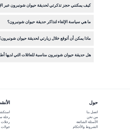
كيف يمكنني حجز تذكرتي لحديقة حيوان شونبرون عبر الإ
يمكنك حجز تذاكر حديقة حيوان شونبرون بسهولة مباشرة
ما هي سياسة الإلغاء لتذاكر حديقة حيوان شونبرون؟
يرجى ملاحظة أن الإلغاءات غير قابلة للاسترداد، لذا ت
ماذا يمكن أن أتوقع خلال زيارتي لحديقة حيوان شونبرون؟
ستستكشف أكثر من 600 نوع من الحيوانات، بما في ذلك النمور، الفيلة، الكوالا، وأكثر، مع فرص لمشاهدة إطعام الحيوانات والاستمتاع بالعروض التعليمية.
هل حديقة حيوان شونبرون مناسبة للعائلات التي لديها أط
نعم! الحديقة مناسبة للعائلات، تقدم دخولًا مجانيًا للأط
حول
الأنش
اتصل بنا
استكشف
من نحن
رحلة س
الأسئلة الشائعة
رحلات ا
الشروط والأحكام
جولات ا