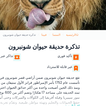
الرئيسية
النمسا
فيينا
تذكرة حديقة حيوان شونبرون
تذكرة حديقة حيوان شونبرون
تأكيد فوري
تذاكر عبر 
غير قابلة للاسترداد
تقع حديقة حيوان شونبرون ضمن أراضي قصر شونبرون في فيين
ومنذ ذلك الحين أصبحت واحدة من أكثر حدائق الحيوان احترام
تمتد ا
نمور سيبيريا وفيلة أفريقيا إلى الكوآلات والميركات وحتى أ
حفظ الحيوانات والتعليم وتهيئة مواطن طبيعية. وتقدّم تجربة
اقرأ المزيد