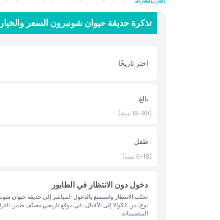
والتعرّف على الأنواع المهددة بالانقراض. إنها وجهة مثالية 
تذكرة حديقة حيوان شونبرون السعر والخيار
أبرز المعالم
اختر تاريخًا
المتضمنات
سياسة الأطفال والبالغين
بالغ
(19-99 سنة)
ساعات العمل
طفل
ما يجب معرفته
(6-18 سنة)
الموقع
دخول دون الانتظار في الطابور
سياسة الإلغاء
نوع، من الكوالا إلى الأفيال، في موقع تاريخي مصنَّف ضمن التر
المتضمنات