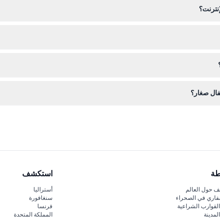
نترنت؟
 على هذا الموقع لتجنب الانتظار وضمان دخولك مسبقًا.
أكد من تأكيد خططك قبل الحجز.
فال صغار؟
فال الصغار والكثير من التجارب التعليمية والممتعة مع الحيوانات لإبقاء الأطفال م
طة
استكشف
 حول العالم
أستراليا
فاري في الصحراء
سنغافورة
لقوارب الشراعية
فرنسا
لمدينة
المملكة المتحدة