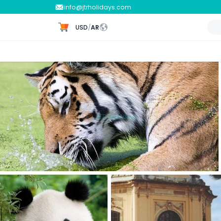
info@jtrholidays.com
USD
/
AR