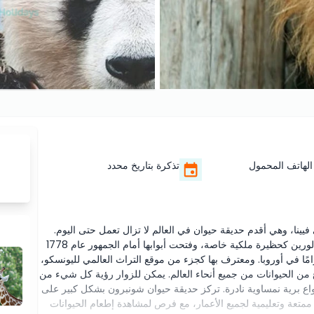
الهاتف المحمول
تذكرة بتاريخ محدد
ا، وهي أقدم حديقة حيوان في العالم لا تزال تعمل حتى اليوم.
تأسست عام 1752 بأمر الإمبراطور فرانز الأول ستيفان من لورين كحظيرة ملكية خاصة، وفتحت أبوابها أمام الجمهور عام 1778
ًا في أوروبا. ومعترف بها كجزء من موقع التراث العالمي لليونسكو،
لحديقة على مساحة 17 هكتارًا وتضم أكثر من 600 نوع من الحيوانات من جميع أنحاء العالم. يمكن للزوار رؤية كل شيء من
نواع برية نمساوية نادرة. تركز حديقة حيوان شونبرون بشكل كبير على
 ممتعة وتعليمية لجميع الأعمار، مع فرص لمشاهدة إطعام الحيوانات