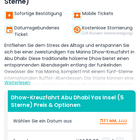
Sterne)
Sofortige Bestätigung
Mobile Tickets
Datumsgebundenes
Kostenlose Stornierung
(24 Stunden Vorankündigung)
Ticket
Entfliehen Sie dem Stress des Alltags und entspannen Sie
sich bei einer zweistündigen Yas Marina Dhow-Kreuzfahrt in
Abu Dhabi. Diese traditionelle hölzerne Dhow bietet einen
entspannenden Abendsegeln entlang der funkelnden
Gewässer der Yas Marina, komplett mit einem fünf-Sterne
internationalen Buffet-Abendessen. Die Gäste können eine
Weiterlesen
große Vielfalt an Gerichten neben alkoholfreien Getränken,
arabischem Kaffee und Datteln genießen, was die perfekte
Dhow-Kreuzfahrt Abu Dhabi Yas Insel (5
Mischung aus Geschmack und Kultur schafft. Abu Dhabi,
Sterne) Preis & Optionen
die Hauptstadt der VAE und zweitgrößte Stadt, ist ein Muss
für Kulturliebhaber und historisch Interessierte. Von seinen
archäologischen Wurzeln, die bis zur Umm-an-Nar-
Wählen Sie ein Datum aus
TT MM, JJJJ
Zivilisation des dritten Jahrtausends v. Chr. zurückreichen,
bis hin zu seinen modernen Attraktionen bietet die Stadt
eine faszinierende Mischung aus Erbe und Innovation.