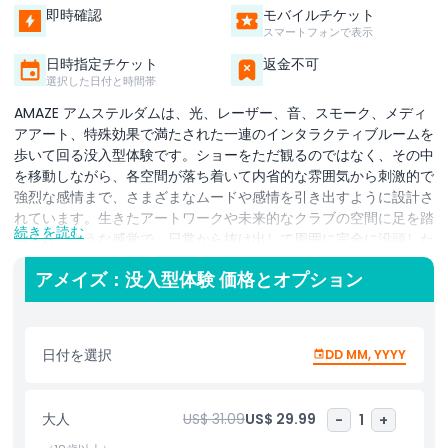
即時確認
モバイルチケット
スマートフォンで表示
日時指定チケット
返金不可
選択した日付と時間帯
AMAZE アムステルダムは、光、レーザー、音、スモーク、メディ
アアート、特殊効果で満たされた一連のインタラクティブルームを
歩いて回る没入型体験です。ショーをただ観るのではなく、その中
を移動しながら、各空間が落ち着いて内省的な雰囲気から刺激的で
強烈な感情まで、さまざまなムードや感情を引き出すように設計さ
れています。生きたアートワークや未来的なクラブの空間に足を踏
続きを読む
み入れたような感覚で、日常から抜け出して周囲に完全に没頭した
いときに最適です。​ アトラクションはアムステルダムの
アメイズ：没入型体験 価格とオプション
Westhaven地区にあるかつての工業系ナイトクラブに収められて
おり、その粗削りでアンダーグラウンドな雰囲気を強めています。
AMAZEは、SensationやTomorrowlandのような著名なダンスイ
ベントやフェスティバルを手がけたチーム、ID&Tによって作られ
日付を選択
DD MM, YYYY
たため、ライト、サウンド、ショーデザインの30年の経験が活か
されています。これにより、特に音楽ファンやフェスティバル愛好
家、現代のメディアアート、舞台効果、クリエイティブなイベント
大人
US$ 31.09
US$ 29.99
-
1
+
制作に興味がある人に魅力的です。友人やパートナー、または一人