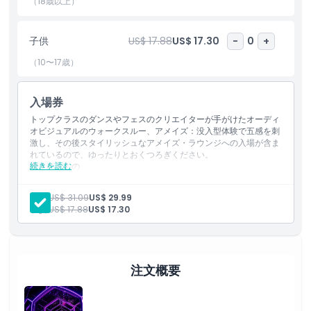
で訪れても、AMAZEは典型的な美術館やアムステルダムの他のア
（18歳以上）
トラクションとは非常に異なる、独特で感覚的な旅を提供します。​
子供
US$ 17.88
US$ 17.30
-
0
+
ハイライト
（10〜17歳）
含まれるもの
入場券
トップクラスのダンスやフェスのクリエイターが手がけたオーディ
オビジュアルのウォークスルー、アメイズ：没入型体験で五感を刺
子供／大人ポリシー
激し、その後スタイリッシュなアメイズ・ラウンジへの入場が含ま
れているので、ゆったりとおくつろぎください。
続きを読む
含まれるもの
営業時間
75分のアメイズ体験
パフォーマーによるテーマに沿った事前ヒアリング
大人:
US$ 31.09
US$ 29.99
アメイズラウンジへのアクセス
子供:
US$ 17.88
US$ 17.30
ロッカーの利用
注意事項
場所
注文概要
キャンセルポリシー