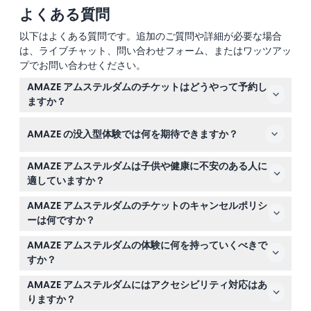
よくある質問
以下はよくある質問です。追加のご質問や詳細が必要な場合
は、ライブチャット、問い合わせフォーム、またはワッツアッ
プでお問い合わせください。
AMAZE アムステルダムのチケットはどうやって予約し
ますか？
このウェブサイトで簡単に AMAZE アムステルダムのチケ
AMAZE の没入型体験では何を期待できますか？
ットをオンライン予約できます。予約の際にご希望の日付
と時間を選択し、空き状況を確認して予約を確定してくだ
ライト、レーザー、音響、煙、メディアアートで彩られた
さい。
AMAZE アムステルダムは子供や健康に不安のある人に
7つのインタラクティブルームを75分間巡る旅をお楽しみ
適していますか？
いただけます。すべてがフェスティバルスタイルの感覚的
AMAZE は10歳以上のお客様が対象で、10歳未満の子供は
な逃避を演出しています。体験の最後は、居心地の良い
AMAZE アムステルダムのチケットのキャンセルポリシ
入場できません。体験には強い点滅光が含まれるため、光
AMAZE ラウンジでリラックスタイムをお過ごしくださ
ーは何ですか？
過敏性てんかんの方には適さない場合がありますのでご注
い。
ご来場の48時間前までなら手数料なしでキャンセル可能
意ください。
AMAZE アムステルダムの体験に何を持っていくべきで
ですが、銀行手数料がかかる場合があります。必ずご予約
すか？
と同じオンラインプラットフォームでキャンセル手続きを
必要に応じて年齢確認のため有効な身分証をお持ちくださ
行ってください。
AMAZE アムステルダムにはアクセシビリティ対応はあ
い。複数の部屋を歩くので快適な服装をおすすめします。
りますか？
体験中の荷物を保管できるロッカーも現地にあります。