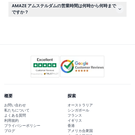
はい、AMAZE アムステルダムは車椅子でのアクセスが可
AMAZE アムステルダムの営業時間は何時から何時まで
能で、移動が必要なゲストも快適に没入型の視聴覚体験を
ですか？
お楽しみいただけます。
AMAZE アムステルダムは月曜・水曜・木曜は午後12時か
ら午後6時まで、金曜は午後12時から午後9時まで、土曜
は午前11時から午後9時まで、日曜は午前11時から午後7時
まで営業しています（変更の可能性があるため予約時にご
確認ください）。火曜は休業です。
概要
探索
お問い合わせ
オーストラリア
私たちについて
シンガポール
よくある質問
フランス
利用規約
イギリス
プライバシーポリシー
香港
ブログ
アメリカ合衆国