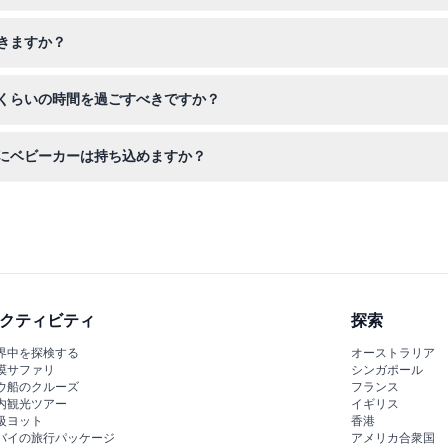
な服装を持ってきて、アトラクション全体での楽しい写真の瞬間のため
きますか？
ットは返金不可で、いかなる状況でもキャンセルできませんので、予約
くらいの時間を過ごすべきですか？
て楽しむために、約3〜4時間を見込んでください。
にベビーカーは持ち込めますか？
のみ入館可能で、ストローラーワゴンは館内に持ち込みできません。
クティビティ
探索
界中を探検する
オーストラリア
漠サファリ
シンガポール
ウ船のクルーズ
フランス
内観光ツアー
イギリス
級ヨット
香港
バイの旅行パッケージ
アメリカ合衆国