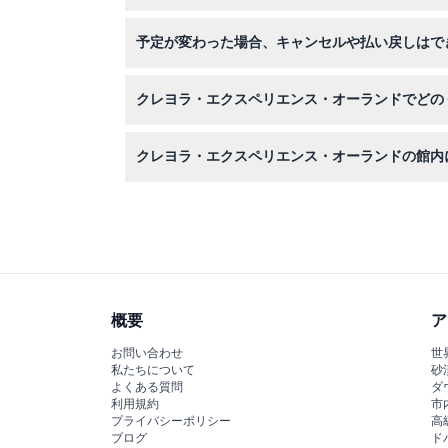
カラフルなクリエイティビティに対応できる快適
予定が変わった場合、キャンセルや払い戻しはで
クレヨラ・エクスペリエンス・オーランドのチケ
クレヨラ・エクスペリエンス・オーランドでどの
インタラクティブな展示やアクティビティをすべ
クレヨラ・エクスペリエンス・オーランドの館内
幅79cm未満、長さ132cm未満のベビーカー
概要
ア
お問い合わせ
世
私たちについて
砂
よくある質問
ダ
利用規約
市
プライバシーポリシー
高
ブログ
ド