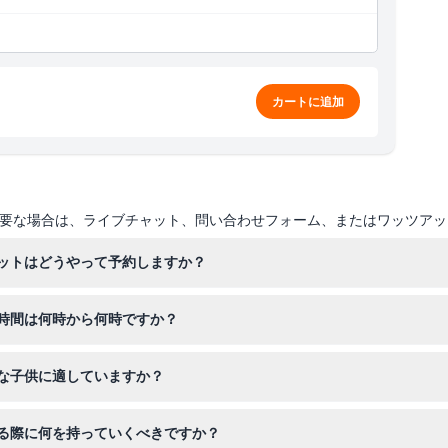
カートに追加
要な場合は、ライブチャット、問い合わせフォーム、またはワッツアッ
ットはどうやって予約しますか？
インでチケットを予約して、訪問を確保できます。
時間は何時から何時ですか？
から金曜日は午前10時から午後6時まで、土曜日は午後8時まで、日曜
な子供に適していますか？
ください）。
る年齢の子供にぴったりの楽しくて体験型のアクティビティが豊富にあ
る際に何を持っていくべきですか？