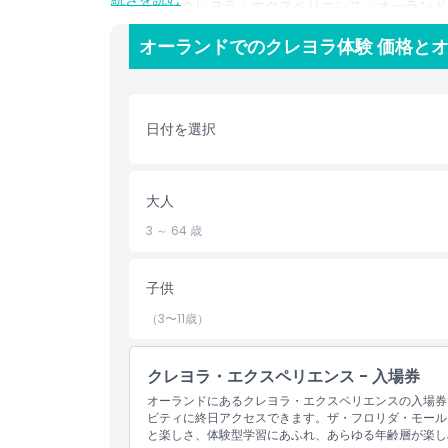
んだりと、クレヨラ・エクスペリエンス・オーランド
びに満ちています。子どもたちは、メルトダウンのラ
オーランドでのクレヨラ体験 価格と
ト、そしてクレヨンファクトリーショーのようなアト
られるかを見ることができます。創造性とSTEAM
り、このカラフルな体験は誕生日パーティー、学校の
パークの近くに便利に位置し、無料駐車場があるため
日付を選択
ィビティや混雑を抜けて旅の途中に一息つくのにも最
のチケットをオンラインで購入して、列に並ばずに入
く、この高評価のアトラクションが家族向けのオーラ
不思議ではありません。クレヨラ・エクスペリエンス
大人
3 ～ 64 歳
ハイライト
子供
含まれるもの
（3〜11歳）
クレヨラ・エクスペリエンス - 入場券
子供／大人ポリシー
オーランドにあるクレヨラ・エクスペリエンスの入場券
ビティに終日アクセスできます。ザ・フロリダ・モール
注意事項
と楽しさ、体験型学習にあふれ、あらゆる年齢層が楽し