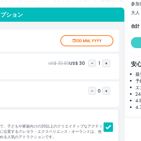
のあらゆるコーナーがインタラクティブな楽しさと教育的な遊
参加
イブサイエンスショー、カラープレイグラウンド、スピンアー
大人
オプション
ラクションを楽しめます。クレヨラのクレヨンがどのように作
に焦点を当てた学びを通して若い心を刺激するように設計されてお
合計
遠足、家族のお出かけに最適です。主要なオーランドのテーマ
、クレヨラ・エクスペリエンス・オーランドは雨の日のアクテ
DD MM, YYYY
適です。割引価格でクレヨラ・エクスペリエンス・オーランド
場してください。インタラクティブな楽しみが尽きることな
ンドにおける最高の屋内アクティビティの一つと評されるのも
で色と創造性の世界に飛び込みましょう。
US$ 30.83
US$ 30
-
1
+
安
最
予
エ
-
0
+
2
4
4
で、子どもや家族向けの20以上のクリエイティブなアクティ
に位置するクレヨラ・エクスペリエンス・オーランドは、色
める人気のアトラクションです。