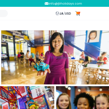
info@jtrholidays.com
JA
/
USD