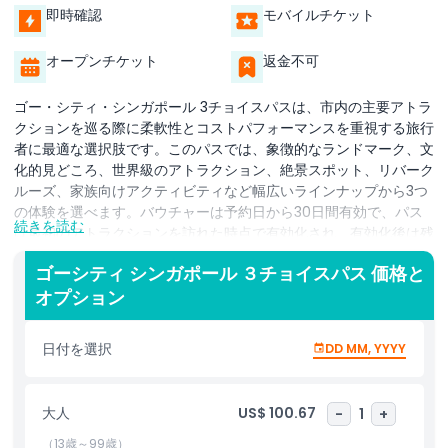
即時確認
モバイルチケット
オープンチケット
返金不可
ゴー・シティ・シンガポール 3チョイスパスは、市内の主要アトラ
クションを巡る際に柔軟性とコストパフォーマンスを重視する旅行
者に最適な選択肢です。このパスでは、象徴的なランドマーク、文
化的見どころ、世界級のアトラクション、絶景スポット、リバーク
ルーズ、家族向けアクティビティなど幅広いラインナップから3つ
の体験を選べます。バウチャーは予約日から30日間有効で、パス
続きを読む
は最初のアトラクションを訪れた時点で有効化され、有効化後は残
りの選択を60日間で利用できます。すべての入場は1つの便利なデ
ゴーシティ シンガポール ３チョイスパス 価格と
ジタルパスにまとめられるため、個別にチケットを購入する必要が
オプション
なく、現地で計画を柔軟に調整できます。人気の地区の散策やロー
カルマーケットの楽しみ、文化施設の見学、追加の体験など、旅の
スタイルに合わせてパスを活用できます。カップルや家族、柔軟な
日付を選択
DD MM, YYYY
観光を好む旅行者に理想的なこの3チョイスパスで、シンガポール
の文化、エンターテインメント、アトラクションを手軽かつお得に
体験してください。
大人
US$ 100.67
-
1
+
（13歳～99歳）