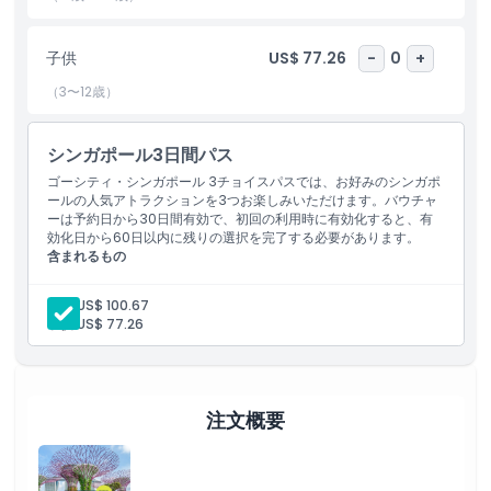
ハイライト
子供
US$ 77.26
-
0
+
含まれるもの
（3〜12歳）
子供／大人ポリシー
シンガポール3日間パス
ゴーシティ・シンガポール 3チョイスパスでは、お好みのシンガポ
除外事項
ールの人気アトラクションを3つお楽しみいただけます。バウチャ
ーは予約日から30日間有効で、初回の利用時に有効化すると、有
効化日から60日以内に残りの選択を完了する必要があります。
注意事項
含まれるもの
お好きなアトラクション3件に入場できます。
初回利用日から60日間有効。
大人:
US$ 100.67
場所
子供:
US$ 77.26
キャンセルポリシー
注文概要