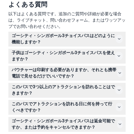
よくある質問
以下はよくある質問です。追加のご質問や詳細が必要な場合
は、ライブチャット、問い合わせフォーム、またはワッツアッ
プでお問い合わせください。
ゴーシティ・シンガポール3チョイスパスはどのように
機能しますか？
40以上の選択肢から任意の3つのアトラクションを選び、
子供はゴーシティ・シンガポール3チョイスパスを使え
それらへの入場が可能です。パスは最初のアトラクション
ますか？
に入場したときに有効になり、連続した60日間有効なの
はい、このパスは3歳から12歳の子供、および13歳から99
で、自分のペースでシンガポールを探索できます。
バウチャーは印刷する必要がありますか、それとも携帯
歳の大人に適しています。
電話で見せるだけでいいですか？
携帯電話のデジタルバウチャーを提示するだけでアトラク
このパスで3つ以上のアトラクションを訪れることはで
ションに入場でき、手軽でペーパーレスです。
きますか？
いいえ、このパスは正確に3つのアトラクションへの入場
このパスでアトラクションを訪れる日に何を持って行
を許可しています。それ以上訪れたい場合は、より多くの
くべきですか？
オプションがあるパスを選んでください。
携帯電話のデジタルバウチャー、必要に応じて有効なID、
ゴーシティ・シンガポール3チョイスパスは返金可能で
そしてたくさん歩く可能性があるので快適な靴をお持ちく
すか、または予約をキャンセルできますか？
ださい。