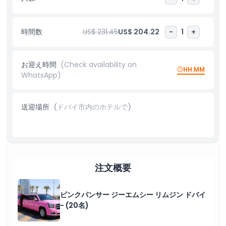
要望に合わせてさまざまな定員のリムジンをご用意しています。象
徴的な Pink Panther GMC Limo を含むドバイのリムジン乗車を
最低1時間からご予約いただき、これまでにないドバイ体験をお楽
時間数
US$ 231.45
US$ 204.22
-
1
+
しみください。
お迎え時間
(Check availability on
ハイライト
HH:MM
WhatsApp)
含まれるもの
送迎場所
(ドバイ市内のホテルで)
注意事項
キャンセルポリシー
注文概要
ピンクパンサー ジーエムシー リムジン ドバイ
- (20名)