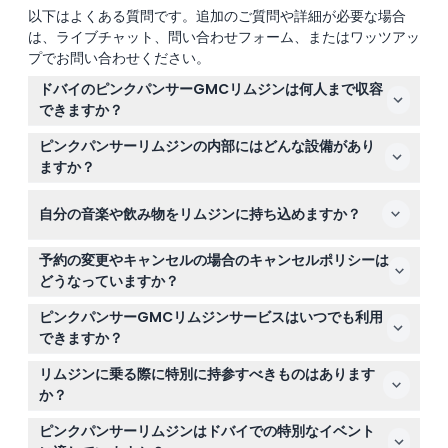
以下はよくある質問です。追加のご質問や詳細が必要な場合
は、ライブチャット、問い合わせフォーム、またはワッツアッ
プでお問い合わせください。
ドバイのピンクパンサーGMCリムジンは何人まで収容
できますか？
ピンクパンサーGMCリムジンは最大20名まで快適に座れ
ピンクパンサーリムジンの内部にはどんな設備があり
るため、グループイベントや家族のお出かけに最適です。
ますか？
内部にはレザーシート、BluetoothおよびAUX対応のサラ
自分の音楽や飲み物をリムジンに持ち込めますか？
ウンドサウンドステレオ、フル装備のリフレッシュメント
バー、42インチのLCDテレビ、DVDプレイヤー、スモー
はい。BluetoothまたはAUXを通じて自分の音楽を持ち込
クガラス、そして高級感あふれる二重プライバシーパーテ
予約の変更やキャンセルの場合のキャンセルポリシーは
めます。ソフトドリンクと軽食の持ち込みは可能ですが、
ィションがあります。
どうなっていますか？
アルコール飲料の持ち込みは禁止されています。
24時間前までのキャンセルは返金対応（振替手数料がか
ピンクパンサーGMCリムジンサービスはいつでも利用
かる場合あり）可能です。24時間前の通知であれば日付
できますか？
の変更や再スケジュールは無料で、空き状況によります。
はい。リムジンサービスは24時間年中無休で運行してお
ただし、24時間以内のキャンセルや無断キャンセルは全
リムジンに乗る際に特別に持参すべきものはあります
り、ご都合の良い時間にいつでもご予約いただけます。
額請求されます。
か？
身分証明書とお好みの個人用品、そしてお好きな音楽やソ
ピンクパンサーリムジンはドバイでの特別なイベント
フトドリンクをお持ちください。リムジン内には無料のミ