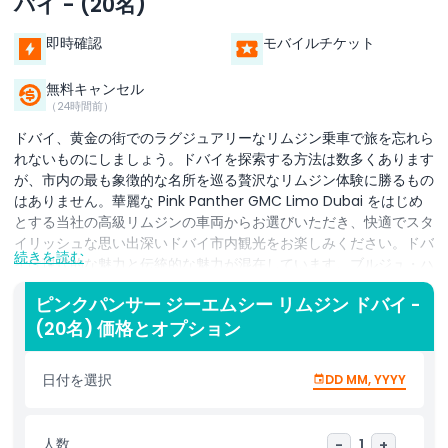
バイ - (20名)
即時確認
モバイルチケット
無料キャンセル
（24時間前）
ドバイ、黄金の街でのラグジュアリーなリムジン乗車で旅を忘れら
れないものにしましょう。ドバイを探索する方法は数多くあります
が、市内の最も象徴的な名所を巡る贅沢なリムジン体験に勝るもの
はありません。華麗な Pink Panther GMC Limo Dubai をはじめ
とする当社の高級リムジンの車両からお選びいただき、快適でスタ
イリッシュな思い出深いドバイ市内観光をお楽しみください。ドバ
続きを読む
イは現代的な魅力と伝統的な魅力が混在しています。ブルジュ・ハ
リファやドバイモール、有名な噴水ショーがあるダウンタウン・ド
ピンクパンサー ジーエムシー リムジン ドバイ -
バイを訪れてください。息をのむような高層ビル、高級ホテル、プ
(20名) 価格とオプション
ライベートビーチが並ぶドバイ・マリーナを探索しましょう。都市
の伝統が今も息づくドバイ・クリークで旧ドバイの趣を発見してく
ださい。ドバイでのリムジン乗車はカップル、家族、グループに最
日付を選択
DD MM, YYYY
適です。観光でもイベントでの華やかな登場でも、当社のリムジン
はあらゆる場面に豪華さを加えます。誕生日、プロポーズ、新婚旅
行、あるいは単にスタイリッシュに街を巡るのにぴったりです。ご
人数
-
1
+