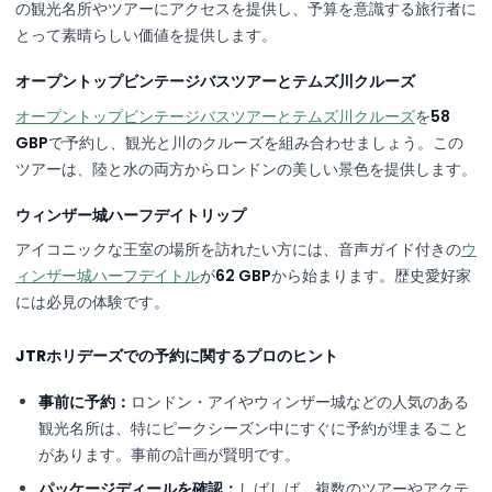
の観光名所やツアーにアクセスを提供し、予算を意識する旅行者に
とって素晴らしい価値を提供します。
オープントップビンテージバスツアーとテムズ川クルーズ
オープントップビンテージバスツアーとテムズ川クルーズ
を
58
GBP
で予約し、観光と川のクルーズを組み合わせましょう。この
ツアーは、陸と水の両方からロンドンの美しい景色を提供します。
ウィンザー城ハーフデイトリップ
アイコニックな王室の場所を訪れたい方には、音声ガイド付きの
ウ
ィンザー城ハーフデイトル
が
62 GBP
から始まります。歴史愛好家
には必見の体験です。
JTRホリデーズでの予約に関するプロのヒント
事前に予約：
ロンドン・アイやウィンザー城などの人気のある
観光名所は、特にピークシーズン中にすぐに予約が埋まること
があります。事前の計画が賢明です。
パッケージディールを確認：
しばしば、複数のツアーやアクテ