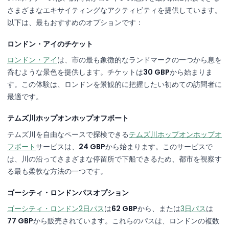
さまざまなエキサイティングなアクティビティを提供しています。
以下は、最もおすすめのオプションです：
ロンドン・アイのチケット
ロンドン・アイ
は、市の最も象徴的なランドマークの一つから息を
呑むような景色を提供します。チケットは
30 GBP
から始まりま
す。この体験は、ロンドンを景観的に把握したい初めての訪問者に
最適です。
テムズ川ホップオンホップオフボート
テムズ川を自由なペースで探検できる
テムズ川ホップオンホップオ
フボート
サービスは、
24 GBP
から始まります。このサービスで
は、川の沿ってさまざまな停留所で下船できるため、都市を視察す
る最も柔軟な方法の一つです。
ゴーシティ・ロンドンパスオプション
ゴーシティ・ロンドン2日パス
は
62 GBP
から、または
3日パス
は
77 GBP
から販売されています。これらのパスは、ロンドンの複数