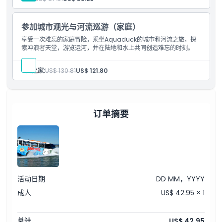
位置
参加城市观光与河流巡游（家庭）
享受一次难忘的家庭冒险，乘坐Aquaduck的城市和河流之旅，探
索冲浪者天堂，游览运河，并在陆地和水上共同创造难忘的时刻。
如何兑换
4口之家:
US$ 130.81
US$ 121.80
取消政策
订单摘要
活动日期
DD MM，YYYY
成人
US$ 42.95 × 1
总计
US$ 42.95