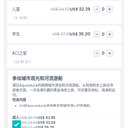
儿童
US$ 34.50
US$ 32.39
-
0
+
亮点
（2-16岁）
包含项
学生
US$ 37.31
US$ 35.20
-
0
+
儿童成人政策
4口之家
-
0
+
接车时间 送车时间
（2A 和 2C）
排除项
参加城市观光和河流游船
通过Aquaduck的两栖城市游览和河流游船，从陆地和水上探访冲
浪者天堂。一次充满乐趣的黄金海岸之旅，尽览著名地标、海滩和运
不适合
河。
包含内容
1小时Aquaduck冲浪者天堂城市游+河流游船。
营业时间
成人:
US$ 45.76
US$ 42.95
儿童:
US$ 34.50
US$ 32.39
需要了解的事项
学生:
US$ 37.31
US$ 35.20