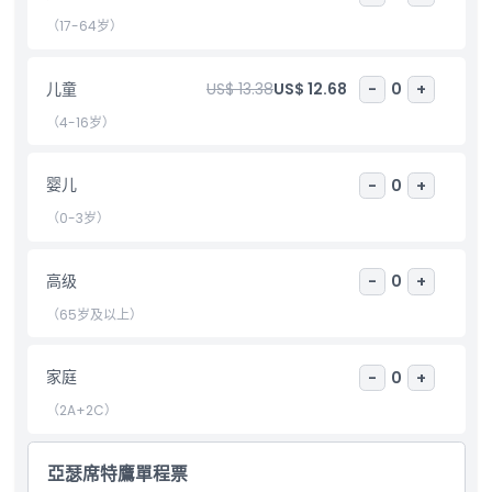
亮点
（17-64岁）
包含项
儿童
US$ 13.38
US$ 12.68
-
0
+
（4-16岁）
儿童成人政策
婴儿
-
0
+
排除项
（0-3岁）
营业时间
高级
-
0
+
（65岁及以上）
需要了解的事项
家庭
-
0
+
位置
（2A+2C）
如何到达那里
亞瑟席特鷹單程票