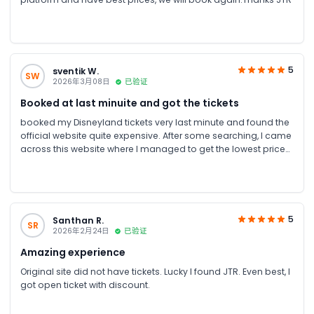
5
sventik W.
SW
2026年3月08日
已验证
Booked at last minuite and got the tickets
booked my Disneyland tickets very last minute and found the
official website quite expensive. After some searching, I came
across this website where I managed to get the lowest price
for a specific date and a single park ticket. The whole process
was very easy and smooth. Highly recommended if you’re
looking for a better deal
5
Santhan R.
SR
2026年2月24日
已验证
Amazing experience
Original site did not have tickets. Lucky I found JTR. Even best, I
got open ticket with discount.