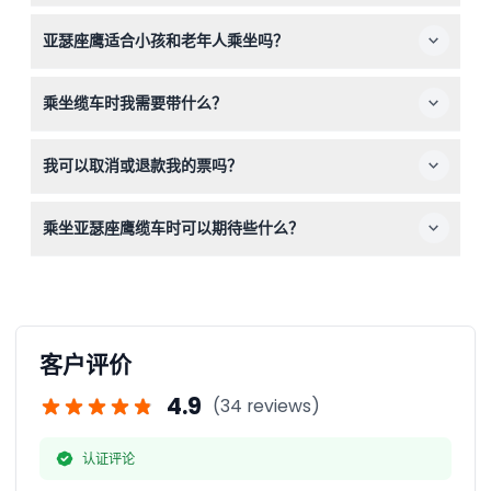
动——请在预订时确认）。
您可以直接在我们的网站上轻松预订亚瑟座鹰往返票，体验
亚瑟座鹰适合小孩和老年人乘坐吗？
顺畅无忧的服务。
适合！0-3岁的儿童免费乘坐，但仍需有车票，持有澳大利
乘坐缆车时我需要带什么？
亚政府退休养老金优惠卡的老年人也可以舒适地享受乘坐体
验。
请携带您的预订确认、用于拍摄壮丽景色的相机，并根据天
我可以取消或退款我的票吗？
气穿着舒适，因为您将在户外乘坐缆车。
亚瑟座鹰的票不可退款且不可取消，请在预订前确认您的计
乘坐亚瑟座鹰缆车时可以期待些什么？
划。
享受长达1030米的缆车之旅，欣赏晨顿半岛、菲利普港湾
和墨尔本天际线的全景，是家庭和自然爱好者的完美活动。
客户评价
4.9
(34 reviews)
认证评论