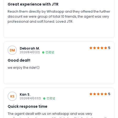
Great experience with JTR
Reach them directly by Whatsapp and they offered the further
discount we were group of total 10 friends, the agent was very
professional and soft toned. Loved JTR.
5
Deborah M.
DM
2026年4月12日
已验证
Good deal!!
we enjoy the ride!🙂
5
Kan S.
KS
2026年4月03日
已验证
Quick response time
The agent dealt with us on whatsapp and was very