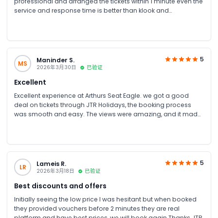
professional and arranged the tickets within 1 minute even the
service and response time is better than klook and
bemyguest really appreciated and recommended
5
Maninder S.
MS
2026年3月30日
已验证
Excellent
Excellent experience at Arthurs Seat Eagle. we got a good
deal on tickets through JTR Holidays, the booking process
was smooth and easy. The views were amazing, and it made
for a really enjoyable Mornington Peninsula outing.
5
Lameis R.
LR
2026年3月18日
已验证
Best discounts and offers
Initially seeing the low price I was hesitant but when booked
they provided vouchers before 2 minutes they are real
platform and have best prices, we will book again.Thanks JTR