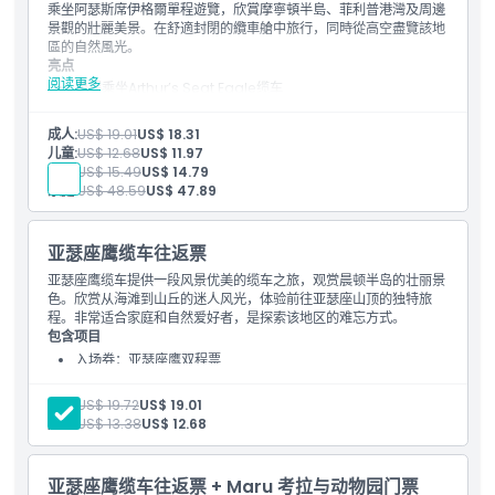
乘坐阿瑟斯席伊格爾單程遊覽，欣賞摩寧頓半島、菲利普港灣及周邊
如何兑换
景觀的壯麗美景。在舒適封閉的纜車艙中旅行，同時從高空盡覽該地
區的自然風光。
亮点
取消政策
阅读更多
单程乘坐Arthur’s Seat Eagle缆车
欣赏晨顿半岛的全景
欣赏菲利普港湾的壮丽景色
成人:
US$ 19.01
US$ 18.31
乘坐舒适的封闭式缆车舱
儿童:
US$ 12.68
US$ 11.97
从高处拍摄壮观的照片
高级:
US$ 15.49
US$ 14.79
体验穿越美丽丛林的轻松旅程
家庭:
US$ 48.59
US$ 47.89
适合所有年龄段和家庭
探索维多利亚最美丽目的地之一的绝佳方式
亚瑟座鹰缆车往返票
亚瑟座鹰缆车提供一段风景优美的缆车之旅，观赏晨顿半岛的壮丽景
色。欣赏从海滩到山丘的迷人风光，体验前往亚瑟座山顶的独特旅
程。非常适合家庭和自然爱好者，是探索该地区的难忘方式。
包含项目
入场券：亚瑟座鹰双程票
亚瑟座鹰双程票
亚瑟座鹰纪念地图
成人:
US$ 19.72
US$ 19.01
儿童:
US$ 13.38
US$ 12.68
亚瑟座鹰缆车往返票 + Maru 考拉与动物园门票