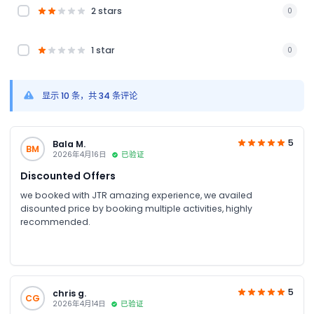
2 stars
0
1 star
0
显示 10 条，共 34 条评论
5
Bala M.
BM
2026年4月16日
已验证
Discounted Offers
we booked with JTR amazing experience, we availed
disounted price by booking multiple activities, highly
recommended.
5
chris g.
CG
2026年4月14日
已验证