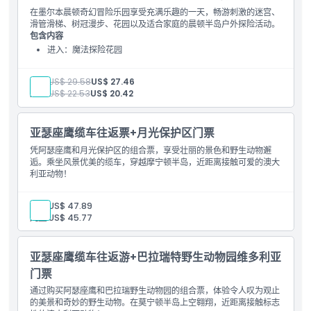
在墨尔本晨顿奇幻冒险乐园享受充满乐趣的一天，畅游刺激的迷宫、
滑管滑梯、树冠漫步、花园以及适合家庭的晨顿半岛户外探险活动。
包含内容
进入：魔法探险花园
成人:
US$ 29.58
US$ 27.46
儿童:
US$ 22.53
US$ 20.42
亚瑟座鹰缆车往返票+月光保护区门票
凭阿瑟座鹰和月光保护区的组合票，享受壮丽的景色和野生动物邂
逅。乘坐风景优美的缆车，穿越摩宁顿半岛，近距离接触可爱的澳大
利亚动物！
成人:
US$ 47.89
儿童:
US$ 45.77
亚瑟座鹰缆车往返游+巴拉瑞特野生动物园维多利亚
门票
通过购买阿瑟座鹰和巴拉瑞野生动物园的组合票，体验令人叹为观止
的美景和奇妙的野生动物。在莫宁顿半岛上空翱翔，近距离接触标志