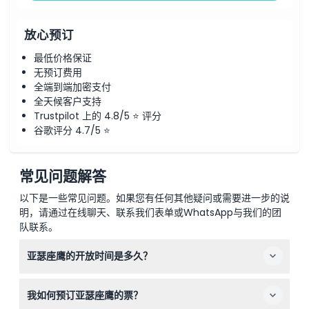
放心预订
最低价格保证
无预订费用
全端到端加密支付
全天候客户支持
Trustpilot 上的 4.8/5 ⭐ 评分
谷歌评分 4.7/5 ⭐
常见问题解答
以下是一些常见问题。如果您有任何其他疑问或需要进一步的说
明，请通过在线聊天、联系我们表单或WhatsApp与我们的团
队联系。
亚瑟座鹰的开放时间是多久？
亚瑟座鹰夏季运营时间为上午6:30至下午6:30，冬季为上
我如何预订亚瑟座鹰的票？
午7:00至下午5:30，但圣诞节和节礼日关闭（可能会有变