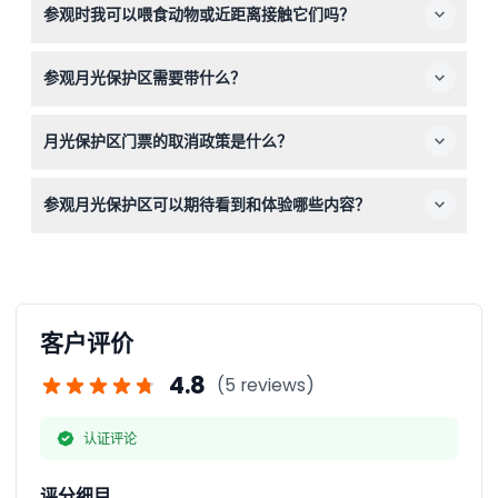
参观时我可以喂食动物或近距离接触它们吗？
儿，是一个非常适合家庭体验的野生动物园。
提供互动式袋鼠和小岩袋鼠喂食体验，以及近距离考拉接触
参观月光保护区需要带什么？
（含专业拍照），但这些体验和动物食品需额外付费，超出
普通门票范围。
建议穿着舒适的步行鞋，穿戴适合天气的服装，并携带相
月光保护区门票的取消政策是什么？
机，尤其是计划参加夜间导览时。
门票不可退款且不可取消，请务必在预订时选择正确的日期
参观月光保护区可以期待看到和体验哪些内容？
和时间，门票必须按预订使用。
您将见到70多种澳大利亚本地动物，享受每日管理员讲解
和喂食环节，以及独特的灯笼照明夜间导览，在宁静的灌木
林环境中观察夜行性野生动物。
客户评价
4.8
(5 reviews)
认证评论
评分细目