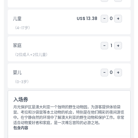
亮点
儿童
US$ 13.38
-
0
+
包含项
（4-17岁）
儿童成人政策
家庭
-
1
+
（2位成人+2位儿童）
排除项
婴儿
-
0
+
营业时间
（0-3岁）
位置
入场券
月光保护区是澳大利亚一个独特的野生动物园，为游客提供体验袋
鼠、考拉和沙袋鼠等本土动物的机会，特别是在他们精彩的夜间游览
如何兑换
中。在宁静自然的环境中了解澳大利亚的野生动物和保护工作。非常
适合动物爱好者和家庭，是一次难忘冒险的必游之地。
包含内容
取消政策
月光保护区野生动物保护公园入场券