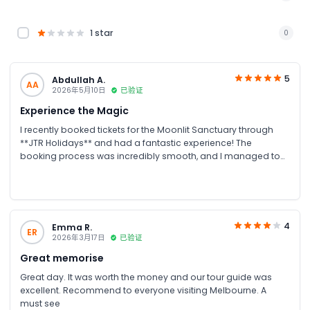
1 star
0
5
Abdullah A.
AA
2026年5月10日
已验证
Experience the Magic
I recently booked tickets for the Moonlit Sanctuary through
**JTR Holidays** and had a fantastic experience! The
booking process was incredibly smooth, and I managed to
secure some great discounted tickets that made the trip even
better. A huge shout-out to their customer service team—I
reached out via WhatsApp and they were exceptionally quick
and friendly, answering all my questions in no time. It made
the whole journey feel personal and stress-free.
4
Emma R.
ER
2026年3月17日
已验证
Great memorise
Great day. It was worth the money and our tour guide was
excellent. Recommend to everyone visiting Melbourne. A
must see