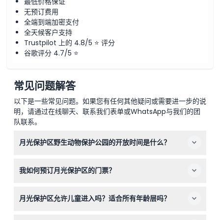
最低价格保证
无预订费用
全端到端加密支付
全天候客户支持
Trustpilot 上的 4.8/5 ⭐ 评分
谷歌评分 4.7/5 ⭐
常见问题解答
以下是一些常见问题。如果您有任何其他疑问或需要进一步的说
明，请通过在线聊天、联系我们表单或WhatsApp与我们的团
队联系。
月光保护区野生动物保护公园的开放时间是什么？
月光保护区每天开放时间为上午9:30至下午4:00，最后入
我如何预订月光保护区的门票？
场时间为下午3:00。圣诞节闭园（可能会有变动——请在预
订时确认）。
您可以直接在本网站上在线轻松预订门票，选择您偏好的日
月光保护区允许儿童进入吗？适合所有年龄层吗？
期和票种，以确保当天顺利入园。
是的，欢迎4至17岁的儿童，此外保护区也适合成人和婴