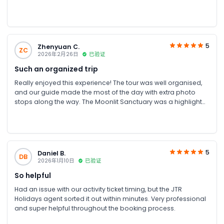
5
Zhenyuan C.
ZC
2026年2月26日
已验证
Such an organized trip
Really enjoyed this experience! The tour was well organised,
and our guide made the most of the day with extra photo
stops along the way. The Moonlit Sanctuary was a highlight—
feeding the kangaroos was such a memorable moment. The
combo package was perfect, especially the scenic gondola
ride over the Mornington Peninsula, which made the whole trip
even more special.
5
Daniel B.
DB
2026年1月10日
已验证
So helpful
Had an issue with our activity ticket timing, but the JTR
Holidays agent sorted it out within minutes. Very professional
and super helpful throughout the booking process.