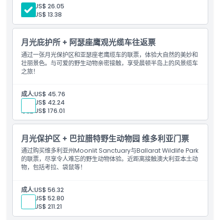
可接触超过70种澳大利亚本土物种
成人:
US$ 26.05
儿童:
US$ 13.38
月光庇护所 + 阿瑟座鹰观光缆车往返票
通过一张月光保护区和亚瑟座老鹰缆车的联票，体验大自然的美妙和
壮丽景色。与可爱的野生动物亲密接触，享受晨顿半岛上的风景缆车
之旅！
成人:
US$ 45.76
儿童:
US$ 42.24
家庭:
US$ 176.01
月光保护区 + 巴拉腊特野生动物园 维多利亚门票
通过购买维多利亚州Moonlit Sanctuary与Ballarat Wildlife Park
的联票，尽享令人难忘的野生动物体验。近距离接触澳大利亚本土动
物，包括考拉、袋鼠等！
成人:
US$ 56.32
儿童:
US$ 52.80
家庭:
US$ 211.21