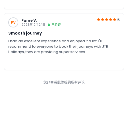
5
Pume V.
PV
2025年10月24日
已验证
Smooth journey
I had an excellent experience and enjoyed it a lot. I'll
recommend to everyone to book their journeys with JTR
Holidays, they are providing super services.
您已查看此体验的所有评论