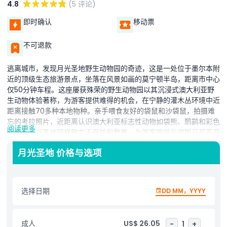
4.8
(5 评论)
即时确认
移动票
不可退款
逃离城市，发现月光圣地野生动物园的奇迹，这是一处位于墨尔本附
近的顶级生态旅游景点，坐落在风景如画的莫宁顿半岛，距离市中心
仅50分钟车程。这座屡获殊荣的野生动物园以其沉浸式澳大利亚野
生动物体验著称，为游客提供难得的机会，在宁静的灌木丛环境中近
距离接触70多种本地物种。亲手喂食友好的袋鼠和沙袋鼠，拍摄难
忘的考拉照片，近距离认识澳大利亚标志性动物如袋熊、鸸鹋和彩色
阅读更多
鹦鹉。月光圣地同样致力于保护和教育，为游客提供与塔斯马尼亚恶
魔、南部袋狸和斑尾鼯鼠等濒危物种的深刻互动体验。园内最迷人的
月光圣地 价格与选项
项目之一是灯笼照明夜游，宾客可在夜幕下探索圣地，目睹滑翔鼠和
小沙袋鼠等夜行性生物在星光下的自然栖息地。无论是家庭、情侣、
学校团体还是国际游客，月光圣地野生动物园都融合了乐趣、学习和
环境意识，是一个神奇的目的地。无论你是当地居民还是游客，这里
选择日期
DD MM，YYYY
都是墨尔本附近观看澳大利亚动物的最佳去处之一。立即规划您的行
程，享受距市区仅短程车程的真正难忘的野生动物冒险。
成人
US$ 26.05
-
1
+